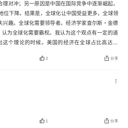
合理对冲；另一原因是中国在国际竞争中逐渐崛起，
相对地位下降。结果是，全球化让中国受益更多，全球领
失兴趣。全球化需要领导者。经济学家查尔斯・金德
理论，认为全球化需要霸权。我认为这个观点有一定的道
出这个理论的时候。美国的经济在全球占比高达 4
国企业在全球领先，当时的美国是无可置疑的世界强
2
分享
% 左右，影响力逐渐减弱。这就可以解释为何现在的
在逐渐成为全球化的领导者，一个不霸权的领导者。
积极贡献推动全球化和维护全球化的成果。我们是全
示，要维护全球化，必须满足三个充分必要条件。第
市场是全球最大的，看得见、摸得着。我们也通过主
要先进。全球化后，高科技行业不仅不会受损，反而
万大学毕业生中，有 40% 都是学工程的，相当于每年
1
分享