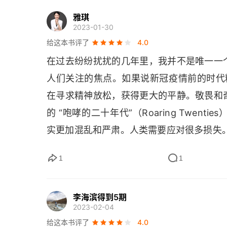
雅琪
2023-01-30
给这本书评了
4.0
在过去纷纷扰扰的几年里，我并不是唯一一
人们关注的焦点。如果说新冠疫情前的时代精神
在寻求精神放松，获得更大的平静。敬畏和
的 “咆哮的二十年代”（
Roaring Twenties
实更加混乱和严肃。人类需要应对很多损失
1
1
李海滨得到5期
2023-02-04
给这本书评了
4.0