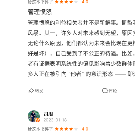
给这本书评了
4.0
管理愤怒
管理愤怒的利益相关者并不是新鲜事。撕裂
风暴。其一，许多人对未来感到无望，原因
无论什么原因，他们都认为未来会比现在更
好是坏），自己受到了不公正的待遇。比如
者有证据表明系统性的偏见影响着少数群体
多人正在被引向 “他者” 的意识形态 —— 即
史学家萨缪尔・亨廷顿称之为 “文明的冲
转发
评论
学、组织行为学和政治哲学等各学科分析洞
牛津讲授的 “愤怒时代的管理” 课程的基
司周
院等不同领域组织的深度案例研究。这个框
2023-01-18
的回应、了解自己调动他人的力量，以及
给这本书评了
4.0