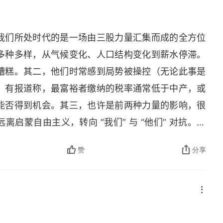
我们所处时代的是一场由三股力量汇集而成的全方位
多种多样，从气候变化、人口结构变化到薪水停滞。
糟糕。其二，他们时常感到局势被操控（无论此事是
，有报道称，最富裕者缴纳的税率通常低于中产，或
能否得到机会。其三，也许是前两种力量的影响，很
远离启蒙自由主义，转向 “我们” 与 “他们” 对抗。历
突”。这里，提供一套综合了攻击行为科学、管理经济
赞
分享
见的框架，用于管理利益相关者的愤怒。这是专家在
础，归纳总结了宜家、伦敦警察局、雀巢和牛津大学医
架有五个步骤：降低温度、分析愤怒、建立和约束你
补充复原力。一些步骤比较复杂，还有一部分相对简