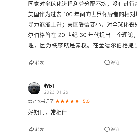
国家对全球化进程利益分配不均，没有进行
美国作为过去 100 年间的世界领导者的
导力逐渐上升；美国受益变小，对全球化丧
尔伯格曾在 20 世纪 60 年代提出一个
理，因为秩序就是霸权。在金德尔伯格提
0%，以通用汽车和通用电气为代表的美
转发
评论
国。而如今，美国经济在全球占比降为 22
美国对全球化失去兴趣。好消息是，中国正
程冈
中方领导人多次在国际会议中表态，承诺将
2023-01-26
球化的受益者，更是坚定的推动者。研究显
给这本书评了
5.0
一，本国市场要足够大。今天，中国的消费
好期刊，常相伴
动开放带动其他各国开放。第二，技术力量
能得到进一步的发展。目前中国的 1200 
转发
评论