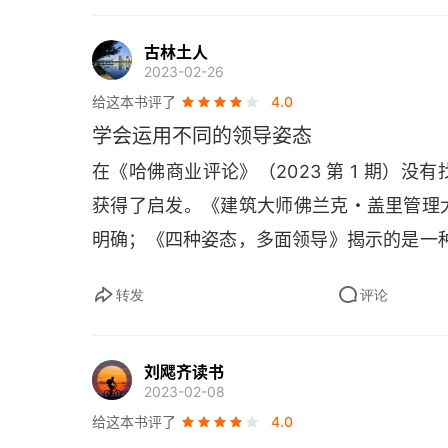
都有 400 万工程类毕业生。第三，在全
分配。本世纪初，我国的沈阳市有 60 万人
古林土人
2023-02-26
续上岗，城市也引进了宝马等知名品牌。现
给这本书评了
4.0
府需要通过积极运作让原本在全球化中受损
学会运用不同的领导姿态
了很多经验。李稻葵清华大学中国经济思想
在《哈佛商业评论》（2023 第 1 期）
市场大这两个优势外，还有一个优势常常被
获得了启发。《建筑大师佛兰克・盖里管理
条件，中国都是有优势的。这意味着，中国
明确；《四种姿态，多面领导》揭示的是一
转发
评论
刘飔齐读书
2023-02-08
给这本书评了
4.0