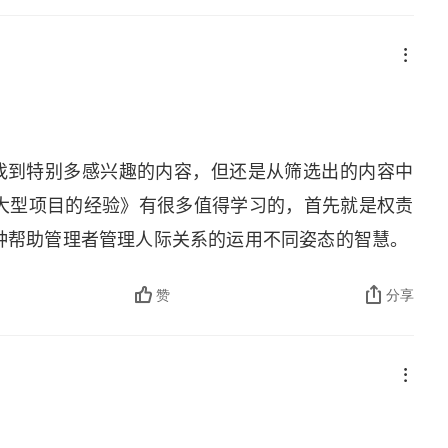
球化进程中，一个国家的政府必须处理好本国的利益再
遭遇下岗。后来通过国内政策调整，这 60 万人又陆
在，华晨宝马贡献了沈阳市三分之一的财政收入。政
的地区能跟上经济发展的步伐。在这方面，中国积累
与实践研究院院长中国企业的竞争力，除了成本低、
没有找到特别多感兴趣的内容，但还是从筛选出的内容中
忽略，即中国企业的速度快、效率高。以上说的三个
大型项目的经验》有很多值得学习的，首先就是权责
很有可能会引领新一轮的全球化。
种帮助管理者管理人际关系的运用不同姿态的智慧。
赞
分享