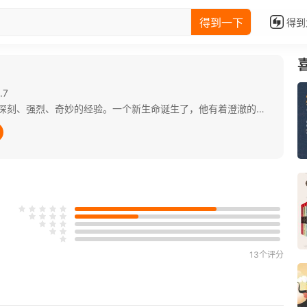
得到一下
得到
.7
对大部分人来说，怀孕生子是人生中很深刻、强烈、奇妙的经验。一个新生命诞生了，他有着澄澈的双眸，胖嘟嘟的小手和看似神秘的大脑思维。 小宝宝有同理心吗？有思考能力吗？在还没学会阅读与数学之前，他们如何得知关于道德的复杂事理呢？童年是人生至关重要的成长阶段，但我们对那个阶段所知的实在太少了，而许多时候甚至忽略了它。人何以为人？一个小婴儿着迷似地深情凝视母亲的脸庞，可能奠定了人类“爱”与“道德”的基础；全心投入地玩着假装游戏可能解释了我们如何想象未来，甚至是如何写出一本书，如何发明日新月异的科技。 这本书与汗牛充栋的“育儿宝典“最大的不同，就是给孩子一个完整的、充满情感与智慧的视角，从一种崭新的角度去欣赏童年的丰富性与重要性。
13个评分