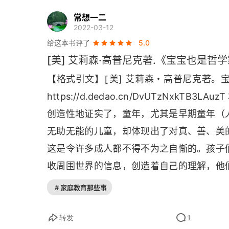
常想一二
2022-03-12
给这本书评了
5.0
[美] 艾莉森·高普尼克著.《宝宝也是哲
[
【格式引文】
美] 艾莉森・高普尼克著。宝宝
https
://
d
.
dedao
.
cn
/
DvUTzNxkTB
3
LAuzT 
创造性地证实了，童年，尤其是早期童年（
无助无能的儿童，却体现出了对真、善、美
这是令许多成人都不得不为之自惭的。孩子
收周围世界的信息，创造着自己的理解，他
理运作的原理…… 在本书所揭示的这些颠
# 家庭教育那些事
的儿童形象，相应的，作为成人、父母或
法，真正尊重孩子，包括他们学习的步调、
转发
1