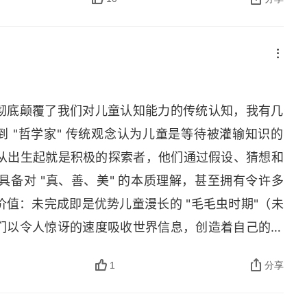
去和未来的自己有什么关系，他们还没有形成完整而
科马克（
Teresa McCormack
）连续几天给孩子们看
己曾经看过哪些图画，是今天看到的，还是昨天看到
，但无法说出什么时候看到的。而到 6 岁时，孩子就
彻底颠覆了我们对儿童认知能力的传统认知，我有几
学家约翰・坎贝尔（
John Campbell
）认为，自传式
 到 "哲学家" 传统观念认为儿童是等待被灌输知识的
自我之间的因果联系。作为成人，我们会将自己的生
童从出生起就是积极的探索者，他们通过假设、猜想和
串联了我们过去、现在和未来的体验。也就是说，我
备对 "真、善、美" 的本质理解，甚至拥有令许多
于现在所做、所感、所思，而现在所做、所感、所思
值：未完成即是优势儿童漫长的 "毛毛虫时期"（未
容所决定。对成人而言，这条完整的时间线似乎不言
们以令人惊讶的速度吸收世界信息，创造着自己的理
整合自己的经验。我们改变周围环境的能力让童年与
 —— 通过探索可能性与现实差异，理解因果关系和心
时，孩子开始理解自己过去的想法也许已经发生了变化
1
分享
成人从 "俯视灌输" 转向 "尊重支持"：- 真正的爱
来也会改变。童年生活也以一种更加微妙且重要的方
 尊重孩子独特的学习步调、节奏与风格 - 将儿童的 
式记忆和自我感知，所以，无论是好是坏，童年只是