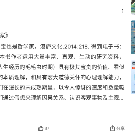
学家》
也是哲学家。湛庐文化.2014:218. 得到电子书：
本书作者运用大量丰富、直观、生动的研究资料，
人生经历的毛毛虫时期）具有极其宝贵的价值。看似
的本质理解，和具有宏大道德关怀的心理理解能力，
们在漫长的未成熟期里，以令人惊讶的速度和数量吸
们通过假想来理解因果关系、认识客观事物及主观心
覆性的观点中，我们能够渐渐看到一个更加丰满、独立
未来的父母，我们都应当转变自己根深蒂固的陈腐看
节奏与风格，提供适宜的反馈和刺激，这才是对他们
87
分享