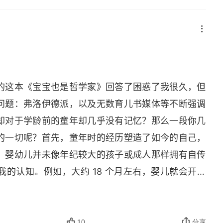
的这本《宝宝也是哲学家》回答了困惑了我很久，但
问题：弗洛伊德派，以及无数育儿书媒体等不断强调
却对于学龄前的童年却几乎没有记忆？那么一段你几
的一切呢？首先，童年时的经历塑造了如今的自己，
。婴幼儿并未像年纪较大的孩子或成人那样拥有自传
的认知。例如，大约 18 个月左右，婴儿就会开始
额上贴一张贴纸，之后把他抱到镜子前，如此验证的
到了另一个小婴儿，他们会指着镜中婴儿头上的贴纸。
额头，看看是不是有一张贴纸在那里。但是，这个年龄
10
分享