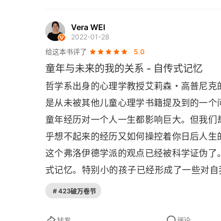
的爱。
Vera WEI
2022-01-28
给这本书评了
5.0
童年与未来的我的关系 - 自传式记忆
哲学系出身的心理学教授艾莉森・高普尼克
是从未被其他儿童心理学书籍提及到的一个
童年经历对一个人一生都影响巨大。但我们
乎想不起来的经历又如何操控着你日后人生
这个弗洛伊德学派的观点已经被科学证伪了
式记忆。特别小的孩子已经形成了一些对自我
认出镜中的自己。我们可以偷偷在婴儿的前
# 423破万卷节
结果表明，1 岁的孩子面对镜子就好像看
相对的，2 岁的孩子就会立即触摸自己的
转发
评论