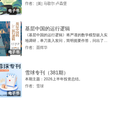
作者：[美] 马歇尔·卢森堡
电子书
基层中国的运行逻辑
《基层中国的运行逻辑》将严谨的数学模型嵌入实
地调研，单刀直入发问，简明扼要作答，问出了一
个真实切近的基层中国。
作者：聂辉华
电子书
雪球专刊（381期）
本期主题：2026上半年投资总结。
作者：雪球
电子书