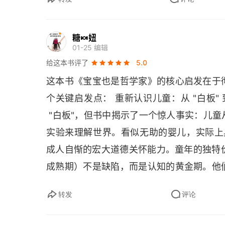
段的孩子似乎仍然无法理解此时的自我与过
单一的时间线。在一个实验中，特蕾莎・麦
糖🍬妞
01-25 编辑
两个不同系列的图画。之后，让孩子回答自
给这本书评了
5.0
的。3 岁幼儿能够认出自己曾看到过的图画
这本书《宝宝也是哲学家》的核心启发在于
可以像成人一样很好地回答这些问题了。哲
个关键启发点： 重新认识儿童：从 "白板"
记忆的意识体验取决于过去、现在及未来的
 "白板"，但书中揭示了一个惊人事实：儿
命视作一段完整的、不断展开的因果叙事，
实验来理解世界。看似无助的婴儿，实际上具
们在未来将要做的、感受的、相信的都取决
成人自惭的宏大道德关怀能力。童年的独特价
的又由过去曾做过的、感受到的、相信的内
成熟期）不是缺陷，而是认知的黄金期。他
而喻，但我们也有可能以完全不同的方式来
解。儿童的 "假装游戏" 本质上是哲学实践
成年之间的联系变得错综复杂。在 4 岁
转发
评论
🎯
理运作原理。
 教育观念的根本转变书中呼吁
时，他们就会渐渐认识到，自己的想法在将
不是强行塑造，而是提供适宜的反馈和刺激 -
式影响着我们成年后的生活。由于拥有自传