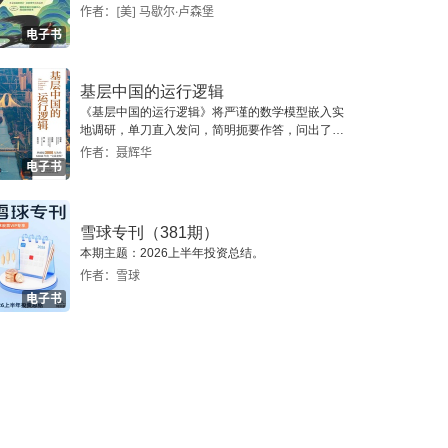
作者：[美] 马歇尔·卢森堡
电子书
基层中国的运行逻辑
《基层中国的运行逻辑》将严谨的数学模型嵌入实
地调研，单刀直入发问，简明扼要作答，问出了一
个真实切近的基层中国。
作者：聂辉华
电子书
雪球专刊（381期）
本期主题：2026上半年投资总结。
作者：雪球
电子书