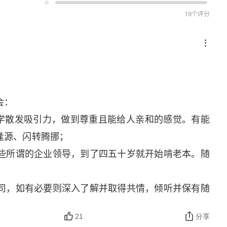
19个评分
会：
实学散发吸引力，做到尊重且能给人亲和的感觉。有能
逢源、闪转腾挪；
某些所谓的企业领导，到了四五十岁就开始啃老本。随
公司，如有必要则深入了解并取得共情，倾听并保有随
21
分享
按照你的想法去做但不需要抱怨环境和资源，同时乐观