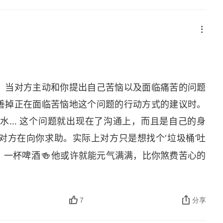
手的杀手锏
山中贼永远比破心中贼容易；
要，它会激起别人的自我道德批判进而打消伤害你的冲
、会借势，终将发展的更好。
：当对方主动和你提出自己苦恼以及面临痛苦的问题
想，有一些高级的爱好，什么都能谈一点也挺好。
善掉正在面临苦恼地这个问题的行动方式的建议时。
水… 这个问题就出现在了沟通上，而且是自己的身
案。
对方在向你求助。实际上对方只是想找个‘垃圾桶’吐
🍻
。一杯啤酒
他或许就能元气满满，比你煞费苦心的
7
分享