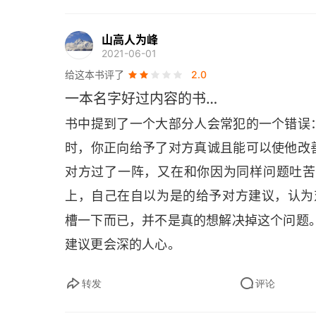
Part Ⅲ 实践篇二 共情式沟通，是人际关系高
地相信事情一定会变好；
山高人为峰
5. 失意可能意味着机会，自己不放弃，破
这样聊天，你一定会成为人际关系高手
2021-06-01
6. 钝感力可以佐证有时候善良比聪明更重
给这本书评了
2.0
Part Ⅳ 特别篇 如何成为一个有亲和力的人
动，甚至愿意帮助你做到；
一本名字好过内容的书…
方法1 改变消极认知
7. 科技是现代的魔术，谁会连接、会利用
书中提到了一个大部分人会常犯的一个错误
8. 懂一点佛学（注意不是信佛），经常冥
方法2 心理咨询能帮你改变负面思维
时，你正向给予了对方真诚且能可以使他改
对方过了一阵，又在和你因为同样问题吐苦
在本书中，也希望你能找到让自己变好的答
结语
上，自己在自以为是的给予对方建议，认为
祝开卷有益
槽一下而已，并不是真的想解决掉这个问题
建议更会深的人心。
转发
评论