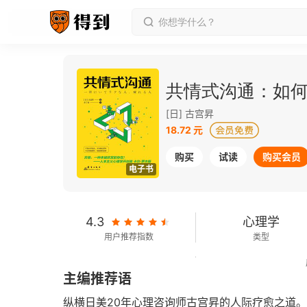
共情式沟通：如
[日] 古宫昇
18.72 元
购买
试读
购买会员
电子书
4.3
心理学
用户推荐指数
类型
63千字
2020-05-01
主编推荐语
字数
发行日期
纵横日美20年心理咨询师古宫昇的人际疗愈之道