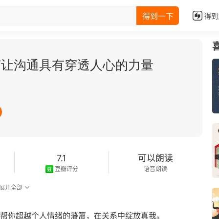
得到一下
得到
何让沟通具有穿透人心的力量
7.1
可以朗读
豆瓣评分
语音朗读
展开全部
。帮你超越个人情绪的藩篱，在关系中绽放真我。