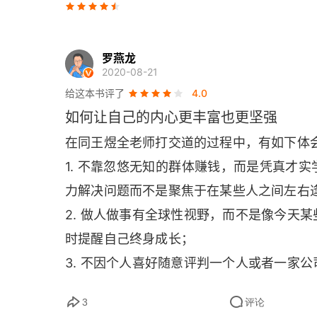
方法2 学会表达感谢
方法3 学会赞美他人
罗燕龙
2020-08-21
方法4 学会缓解压力
给这本书评了
4.0
如何让自己的内心更丰富也更坚强
方法5 学会使用肢体语言
在同王煜全老师打交道的过程中，有如下体
方法6 展露笑容
1. 不靠忽悠无知的群体赚钱，而是凭真才
力解决问题而不是聚焦于在某些人之间左右
方法7 温柔沉稳地说话
2. 做人做事有全球性视野，而不是像今天
方法8 构建双赢关系
时提醒自己终身成长；
方法9 留出独处的时间
3. 不因个人喜好随意评判一个人或者一家
时思考和选择行动的权利；
方法10 感谢伤害你的人
3
评论
4. 制度在改进，如果你觉得现在不够好，