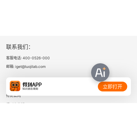
3.5.4 决策式自动化机器学习
3.5.5 渐进式自动化机器学习
3.6 总结
4 基于度量的元学习方法
联系我们：
客服电话: 400-0526-000
4.1 基于度量的学习
邮箱: iget@luojilab.com
4.1.1 度量的定义
相关链接：
立即打开
4.1.2 度量学习的应用
得到官网
4.1.3 有监督度量学习
得到企业版
时间的朋友
4.1.4 半监督度量学习
了解更多：
4.1.5 无监督度量学习