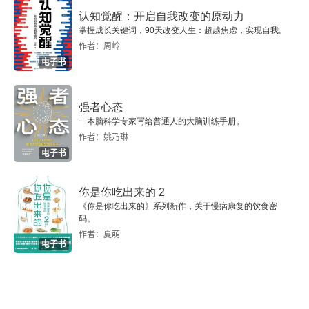
本高维输入数据上，神经网络模型对高维输入数据
认知觉醒：开启自我改变的原动力
3.1.7 随机失活
掌握成长关键词，90天改变人生：超越焦虑，实现自我。
进行降维。由于样本少，神经网络模型参数很多，
作者：周岭
3.2 卷积神经网络
电子书
只能依靠对预训练的深度模型进行局部调参，适应
到小样本任务上来解决问题。元学习模型可以借鉴
3.2.1 卷积层和滤波器
强者心态
过去的模型训练结果，这些结果存储在记忆模块
3.2.2 池化层和下采样层
一本脑科学专家写给普通人的大脑训练手册。
中。记忆模块需要具备以下功能，一是记忆更新功
作者：姚乃琳
电子书
3.2.3 全连接层和上采样层
能，二是记忆删除功能，三是记忆搜索功能。记忆
模块可以被添加到任何神经网络模型中，在模型训
3.2.4 经典卷积神经网络
你是你吃出来的 2
练过程中，存储模型训练中产生的重要参数。在贝
《你是你吃出来的》系列新作，关于慢病康复的饮食密
码。
3.3 残差网络
叶斯思想下，参数被视为随机变量，随机变量的概
作者：夏萌
电子书
率分布用样本进行模拟。贝叶斯思想包括以下方
3.3.1 残差网络模块
面：一是根据联合分布和条件分布，生成新的数
3.3.2 高速路神经网络
据，以假乱真，对数据集进行扩充；二是实现数据