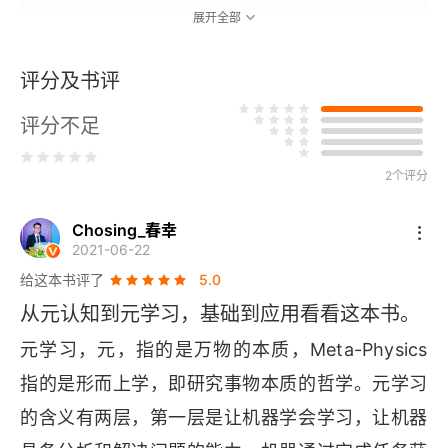
展开全部
1.3 近期发展
评分及书评
1.3.1 1997年的长短期记忆网络LSTM
评分不足
1.3.2 2001年的LSTM元学习系统
1.3.3 2017年的MAML算法
2个评分
1.3.4 2019年基于LSTM的元学习器
Chosing_春幸
2021-06-22
1.3.5 2019年基于高效基础学习器的元学习
给这本书评了
5.0
从元认知到元学习，基础到应用看看这本书。
2 元学习框架
元学习，元，指的是万物的本质，
Meta
-
2.1 元学习研究常用数据集
指的是形而上学，即研究事物本质的哲学。元学习
的含义有两层，第一层是让机器学会学习，让机器
2.2 定义任务