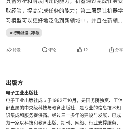
具备分析和解决问题的能力，机器通过完成任务获
2.2.1 元学习任务的定义
取经验，提高完成任务的能力；第二层是让机器学
2.2.2 元强化学习任务的定义
习模型可以更好地泛化到新领域中，并且在新领域
中创新、综合，从而完成差异很大的新任务。元学
2.2.3 任务分解
# 行动派读书手账
习框架包括两个部分：（1）处理任务的基础层模
2.3 元学习训练框架
型；（2）综合分析所有任务，并且指导基础层模
转发
评论
12
分享
型的元层，元层指导基础层模型更快更好地适应新
2.4 元学习方法分类
任务。元层是综合所有问题解决经验的指挥层，代
2.4.1 神经网络适应法
表知识层级中更加本质和普适的知识，能推广到新
出版方
2.4.2 度量学习适应法
任务。基础层和元层表示任务包含的知识层级，基
电子工业出版社
础层表示任务特性的知识，元层表示任务共性的知
电子工业出版社成立于1982年10月，是国务院独资、工信
2.4.3 基础学习器和元学习器适应法
部直属的中央级科技与教育出版社，是专业的信息技术知
识。元认知是探索人类学习和认知方式的研究，人
识集成和服务提供商。经过三十多年的建设与发展，已成
2.4.4 贝叶斯元学习适应法
类将不同来源的信息进行综合，找到共同点和不同
为一家以科技和教育出版、期刊、网络、行业支撑服务、
点，发现逻辑推理规律，进而创新，找到新问题的