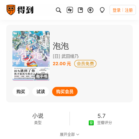
登录
注册
泡泡
[日] 武田绫乃
22.00 元
电子书
购买
试读
购买会员
小说
5.7
类型
豆瓣评分
展开全部
可以朗读
97千字