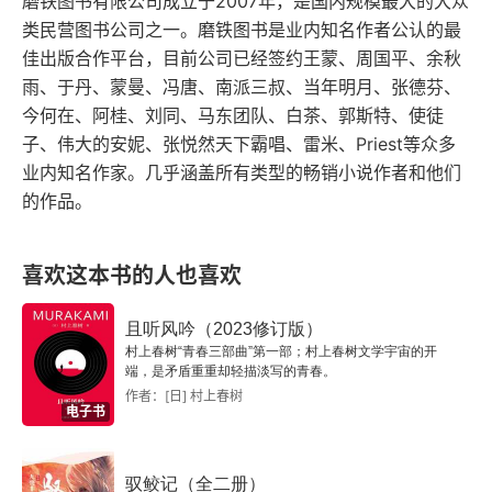
磨铁图书有限公司成立于2007年，是国内规模最大的大众
类民营图书公司之一。磨铁图书是业内知名作者公认的最
佳出版合作平台，目前公司已经签约王蒙、周国平、余秋
雨、于丹、蒙曼、冯唐、南派三叔、当年明月、张德芬、
今何在、阿桂、刘同、马东团队、白茶、郭斯特、使徒
子、伟大的安妮、张悦然天下霸唱、雷米、Priest等众多
业内知名作家。几乎涵盖所有类型的畅销小说作者和他们
的作品。
喜欢这本书的人也喜欢
且听风吟（2023修订版）
村上春树“青春三部曲”第一部；村上春树文学宇宙的开
端，是矛盾重重却轻描淡写的青春。
作者：[日] 村上春树
电子书
驭鲛记（全二册）