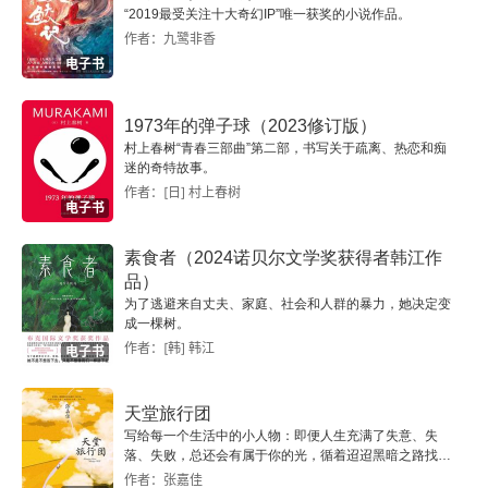
“2019最受关注十大奇幻IP”唯一获奖的小说作品。
作者：九鹭非香
电子书
1973年的弹子球（2023修订版）
村上春树“青春三部曲”第二部，书写关于疏离、热恋和痴
迷的奇特故事。
作者：[日] 村上春树
电子书
素食者（2024诺贝尔文学奖获得者韩江作
品）
为了逃避来自丈夫、家庭、社会和人群的暴力，她决定变
成一棵树。
作者：[韩] 韩江
电子书
天堂旅行团
写给每一个生活中的小人物：即便人生充满了失意、失
落、失败，总还会有属于你的光，循着迢迢黑暗之路找到
你。
作者：张嘉佳