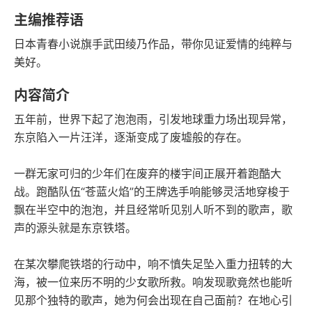
语音朗读
字数
主编推荐语
2023-07-01
日本青春小说旗手武田绫乃作品，带你见证爱情的纯粹与
发行日期
美好。
内容简介
五年前，世界下起了泡泡雨，引发地球重力场出现异常，
东京陷入一片汪洋，逐渐变成了废墟般的存在。
一群无家可归的少年们在废弃的楼宇间正展开着跑酷大
战。跑酷队伍“苍蓝火焰”的王牌选手响能够灵活地穿梭于
飘在半空中的泡泡，并且经常听见别人听不到的歌声，歌
声的源头就是东京铁塔。
在某次攀爬铁塔的行动中，响不慎失足坠入重力扭转的大
海，被一位来历不明的少女歌所救。响发现歌竟然也能听
见那个独特的歌声，她为何会出现在自己面前？在地心引