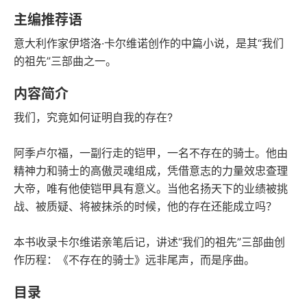
豆瓣评分
语音朗读
主编推荐语
72千字
2023-10-01
意大利作家伊塔洛·卡尔维诺创作的中篇小说，是其“我们
字数
发行日期
的祖先”三部曲之一。
内容简介
我们，究竟如何证明自我的存在?
阿季卢尔福，一副行走的铠甲，一名不存在的骑士。他由
精神力和骑士的高傲灵魂组成，凭借意志的力量效忠查理
大帝，唯有他使铠甲具有意义。当他名扬天下的业绩被挑
战、被质疑、将被抹杀的时候，他的存在还能成立吗？
本书收录卡尔维诺亲笔后记，讲述“我们的祖先”三部曲创
作历程：《不存在的骑士》远非尾声，而是序曲。
目录