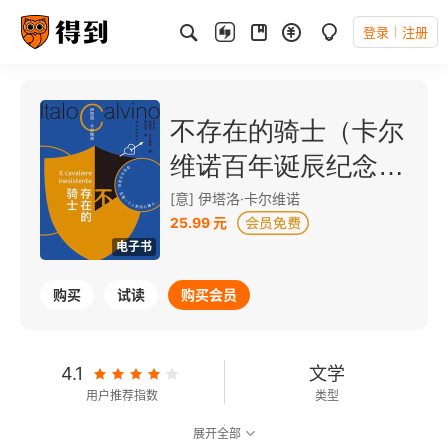
登录
注册
不存在的骑士（卡尔
维诺百年诞辰纪念
版）
[意] 伊塔洛·卡尔维诺
25.99 元
电子书
购买
试读
购买会员
4.1
文学
用户推荐指数
类型
展开全部
8.5
可以朗读