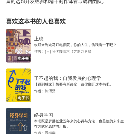
富的选题开发经验和精干的作译者与编辑团队。
喜欢这本书的人也喜欢
上映
欢迎来到走马灯电影院，你的人生，借我看一下吧？
作者：[日] 阿伏伽德六（アボガド6）
电子书
了不起的我：自我发展的心理学
【得到独家】想要有所改变，请你翻开这本书吧。
作者：陈海贤
电子书
终身学习
本书既是罗胖创业五年来的心得与方法，也是他的未来生
存方式的总结与汇报。
作者：罗振宇