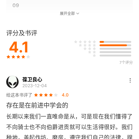
09
展开全部
10
评分及书评
11
4.1
12
7个评分
后记（1960）
葆卫良心
2023-12-04
给这本书评了
4.0
存在是在前进中学会的
长期以来我们一直唯命是从，可是现在我们懂得了
不向骑士也不向伯爵进贡就可以生活得很好。我们
种地，盖起作坊、磨房，遵守我们自己的法律，捍