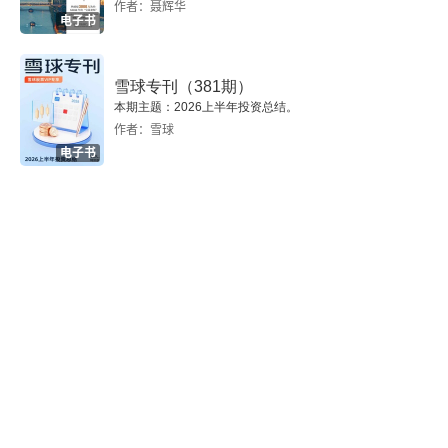
的基层中国。
作者：聂辉华
电子书
二
三
雪球专刊（381期）
本期主题：2026上半年投资总结。
“孝”作为家庭伦理的意义
作者：雪球
电子书
论儒家的“忧患意识”
儒学与经典诠释
儒学与外来文化的传入
一、儒学与印度佛教的传入
二、儒学与“西学”的传入
儒学与建构性后现代主义