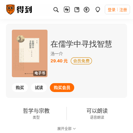
登录
注册
在儒学中寻找智慧
汤一介
29.40 元
电子书
购买
试读
购买会员
哲学与宗教
可以朗读
类型
语音朗读
展开全部
219千字
2015-11-01