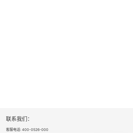
一、当前我们处在一个什么样的时代？
二、20世纪90年代两种思潮在中国的兴起
三、中国传统文化在中华民族伟大复兴的历史新时
期，它在面对全球化的态势下很可能对人类社会作出
划时代的新贡献
论新轴心时代的中国儒家思想定位
儒家伦理与中国现代企业家精神
我们为什么要编纂《儒藏》？
再谈我们为什么要编《儒藏》
联系我们：
《儒藏》工程的意义、构想及进展
客服电话: 400-0526-000