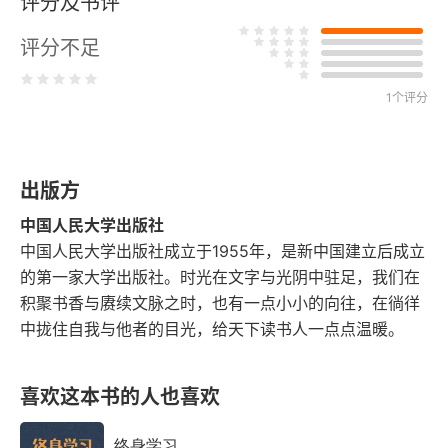
评分及书评
论儒家哲学中的真、善、美问题
评分不足
一
1个评分
二
论“天人合一”
出版方
论“知行合一”
中国人民大学出版社
论“情景合一”
中国人民大学出版社成立于1955年，是新中国建立后成立
的第一家大学出版社。时光在文字与光阴中驻足，我们在
论“普遍和谐”
积聚书香与赓续文脉之时，也有一点小小的向往，在徜徉
中拢住自我与他者的目光，给天下读书人一点点温暖。
论“内在超越”
喜欢这本书的人也喜欢
论“内圣外王”
论《周易》哲学的本体论和宇宙构成论
终身学习