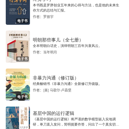
本书既是罗胖创业五年来的心得与方法，也是他的未来生
存方式的总结与汇报。
论“道始于情”与儒学的性情说
作者：罗振宇
电子书
一、论“道始于情”
明朝那些事儿（全七册）
二、先秦古籍中之“性”
全本明朝白话史，演绎明朝三百年兴衰风云。
作者：当年明月
三、先秦儒家重“情”之根据
电子书
四、论“情生于性”
非暴力沟通（修订版）
五、辨“情”、“欲”
经典畅销书《非暴力沟通》全新修订升级版。
作者：[美] 马歇尔·卢森堡
论“和而不同”的价值资源
电子书
论儒家的“礼法合治”
基层中国的运行逻辑
《基层中国的运行逻辑》将严谨的数学模型嵌入实地调
一
研，单刀直入发问，简明扼要作答，问出了一个真实切近