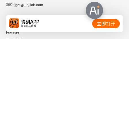
关于编纂《儒藏》的意义和几点意见
邮箱: iget@luojilab.com
一
相关链接：
立即打开
二
得到官网
得到企业版
读《南冥集》所得
时间的朋友
一、敬内义外之义
了解更多：
二、下学上达之义
三、出处大节之义
附录一 寻求“全球伦理”的构想
下载「得到App」
关注微信公众号
主题演讲：寻求“全球伦理”的构想
社会信用代码 91110108662186561M