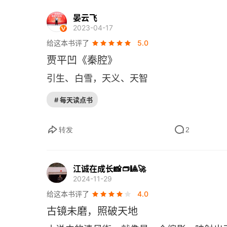
晏云飞
2023-04-17
给这本书评了
5.0
贾平凹《秦腔》
引生、白雪，天义、天智
# 每天读点书
转发
2
江诚在成长📸👝🎱🚀
2024-11-29
给这本书评了
4.0
古镜未磨，照破天地