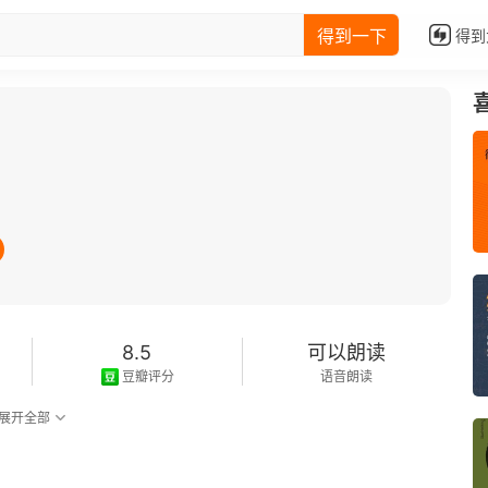
得到一下
得到
8.5
可以朗读
豆瓣评分
语音朗读
展开全部
。