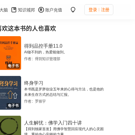
登录
注册
大脑
知识城邦
账户充值
喜欢这本书的人也喜欢
得到品控手册11.0
AI做不到的，热爱能做到。
作者：得到知识管理部
电子书
终身学习
本书既是罗胖创业五年来的心得与方法，也是他的
未来生存方式的总结与汇报。
作者：罗振宇
电子书
人生解忧：佛学入门四十讲
【得到独家首发】用佛学智慧回应现代人的心灵困
境，重拾内心安顿的力量。