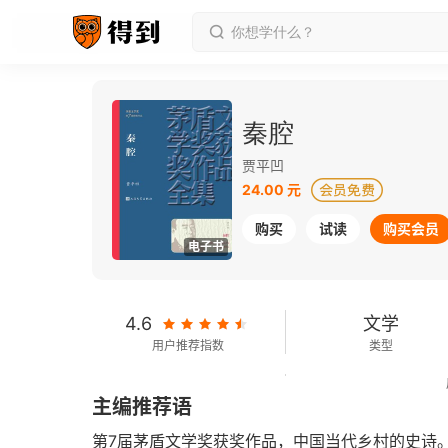
秦腔
贾平凹
24.00 元
购买
试读
购买会员
电子书
4.6
文学
用户推荐指数
类型
431千字
2019-01-01
主编推荐语
字数
发行日期
第7届茅盾文学奖获奖作品，中国当代乡村的史诗