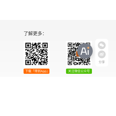
了解更多：
分享
下载「得到App」
关注微信公众号
04号
增值电信业务经营许可证 京ICP证090644号
2042303号