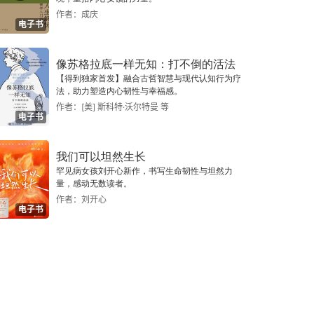
作者：成庆
电子书
像苏格拉底一样无知：打不倒的活法
【得到独家首发】融合古哲智慧与现代认知行为疗
法，助力塑造内心韧性与幸福感。
作者：[美] 斯科特·沃尔特曼 等
电子书
我们可以坦然生长
罕见病女孩刘开心新作，书写生命韧性与坦然力
量，感动无数读者。
作者：刘开心
电子书