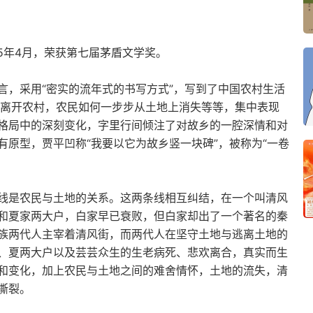
05年4月，荣获第七届茅盾文学奖。
言，采用“密实的流年式的书写方式”，写到了中国农村生活
民离开农村，农民如何一步步从土地上消失等等，集中表现
格局中的深刻变化，字里行间倾注了对故乡的一腔深情和对
原型，贾平凹称“我要以它为故乡竖一块碑”，被称为“一卷
线是农民与土地的关系。这两条线相互纠结，在一个叫清风
和夏家两大户，白家早已衰败，但白家却出了一个著名的秦
族两代人主宰着清风街，而两代人在坚守土地与逃离土地的
、夏两大户以及芸芸众生的生老病死、悲欢离合，真实而生
和变化，加上农民与土地之间的难舍情怀，土地的流失，清
撕裂。