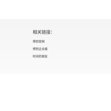
相关链接：
得到官网
得到企业版
时间的朋友
证 新出发京零字第海200073号
广播电视节目制作经营许可证 （京）字第012
信息网络传播视听节目许可证 0110567
隐私政策
知识产权声明
京ICP备05039090号-10
京公网安备 1101050
北京优视米网络科技有限公司
Copyright © 2022 All rights reserved