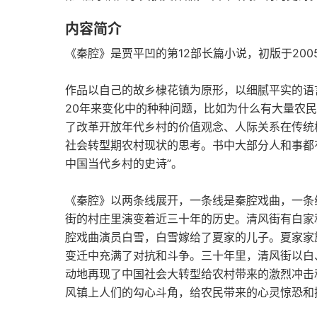
内容简介
《秦腔》是贾平凹的第12部长篇小说，初版于20
作品以自己的故乡棣花镇为原形，以细腻平实的语
20年来变化中的种种问题，比如为什么有大量农
了改革开放年代乡村的价值观念、人际关系在传统
社会转型期农村现状的思考。书中大部分人和事都有
中国当代乡村的史诗”。
《秦腔》以两条线展开，一条线是秦腔戏曲，一条
街的村庄里演变着近三十年的历史。清风街有白家
腔戏曲演员白雪，白雪嫁给了夏家的儿子。夏家家
变迁中充满了对抗和斗争。三十年里，清风街以白
动地再现了中国社会大转型给农村带来的激烈冲击
风镇上人们的勾心斗角，给农民带来的心灵惊恐和