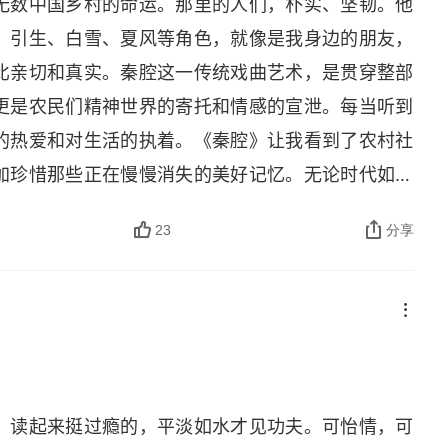
无数中国乡村的命运。那里的人们，朴实、坚韧。他
。引生、白雪、夏风等角色，就像是我身边的朋友，
比亲切和真实。秦腔这一传统戏曲艺术，是贯穿整部
更是农民们精神世界的寄托和情感的宣泄。每当听到
的热爱和对生活的执着。《秦腔》让我看到了农村社
加珍惜那些正在慢慢消失的美好记忆。无论时代如何
惜那些传承了千年的文化瑰宝。
23
分享
，读起来挺过瘾的，平淡如水才见功夫。可怡情，可