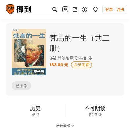
登录
注册
梵高的一生（共二
册）
[英] 贝尔纳黛特·墨菲 等
183.80 元
电子书
已下架
历史
不可朗读
类型
语音朗读
展开全部
303千字
2018-04-01