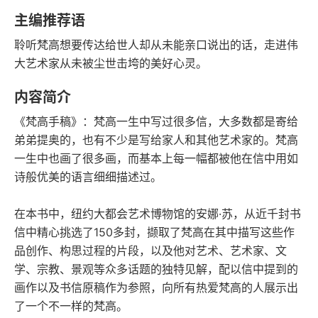
字数
发行日期
主编推荐语
聆听梵高想要传达给世人却从未能亲口说出的话，走进伟
大艺术家从未被尘世击垮的美好心灵。
内容简介
《梵高手稿》：梵高一生中写过很多信，大多数都是寄给
弟弟提奥的，也有不少是写给家人和其他艺术家的。梵高
一生中也画了很多画，而基本上每一幅都被他在信中用如
诗般优美的语言细细描述过。
在本书中，纽约大都会艺术博物馆的安娜·苏，从近千封书
信中精心挑选了150多封，撷取了梵高在其中描写这些作
品创作、构思过程的片段，以及他对艺术、艺术家、文
学、宗教、景观等众多话题的独特见解，配以信中提到的
画作以及书信原稿作为参照，向所有热爱梵高的人展示出
了一个不一样的梵高。