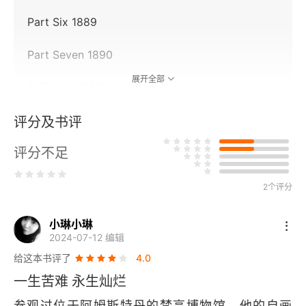
Part Six 1889
Part Seven 1890
展开全部
附录1：参考文献
附录2：艺术图片版权声明
评分及书评
评分不足
梵高的耳朵：一个真实的故事
版权信息
2个评分
序章
小琳小琳
2024-07-12 编辑
第一章 悬案重开
给这本书评了
4.0
一生苦难 永生灿烂
第二章 苦痛黑暗
参观过位于阿姆斯特丹的梵高博物馆，他的自画