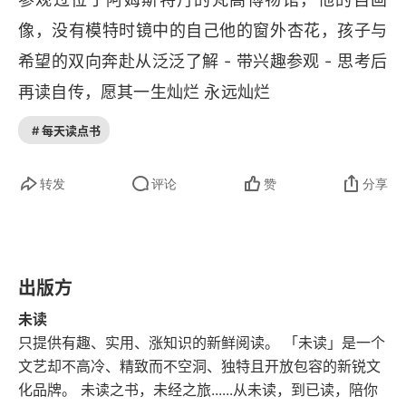
第三章 失望与发现
像，没有模特时镜中的自己他的窗外杏花，孩子与
第四章 美妙绝伦
希望的双向奔赴从泛泛了解 - 带兴趣参观 - 思考后
再读自传，愿其一生灿烂 永远灿烂
第五章 活在梵高的世界里
# 每天读点书
第六章 夜之猫头鹰
转发
评论
赞
分享
第七章 文森特先生
第八章 患难之交
第九章 终于有个家
出版方
未读
第十章 艺术家小屋
只提供有趣、实用、涨知识的新鲜阅读。 「未读」是一个
第十一章 暴风雨前奏
文艺却不高冷、精致而不空洞、独特且开放包容的新锐文
化品牌。 未读之书，未经之旅......从未读，到已读，陪你