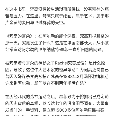
在这本书里，梵高没有被生活琐事所侵扰，没有精神的痛
苦与压力。在这里，梵高只属于绘画，属于艺术，属于那
片金黄的麦田与飞过群鸦的天空。
《梵高的耳朵》：在阿尔勒的那个深夜，梵高割掉耳朵的
那一天，究竟发生了什么？这是在法国南部长大，从小就
经常造访阿尔勒的贝尔纳黛特·墨菲一直所困惑的问题。
被梵高赠与耳朵的神秘女子Rachel究竟是谁？是什么原
因，导致了这位伟大艺术家的怪异举动？为何高更说自己
曾因涉嫌谋杀梵高被捕？梵高在1888年2月满怀激情和期
许来到阿尔勒，却何以在不到两年半后自杀？
在历经几代的造神运动之后，墨菲致力于挖掘出已成定论
的历史背后的真相，以长达七年的深度田野调查，大量事
发当时的一手资料，建立起15000多位阿尔勒居民档案