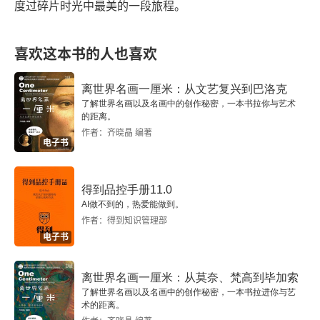
第十二章 极度黑暗的一天
度过碎片时光中最美的一段旅程。
第十三章 黑暗秘事
喜欢这本书的人也喜欢
第十四章 揭晓疑团
离世界名画一厘米：从文艺复兴到巴洛克
第十五章 在那以后
了解世界名画以及名画中的创作秘密，一本书拉你与艺术
的距离。
作者：齐晓晶 编著
第十六章 “速来”
电子书
第十七章 “在悲伤的海洋中独自飘零”
得到品控手册11.0
第十八章 背叛
AI做不到的，热爱能做到。
作者：得到知识管理部
电子书
第十九章 避难所
第二十章 受伤的天使
离世界名画一厘米：从莫奈、梵高到毕加索
了解世界名画以及名画中的创作秘密，一本书拉进你与艺
术的距离。
第二十一章 不安的基因