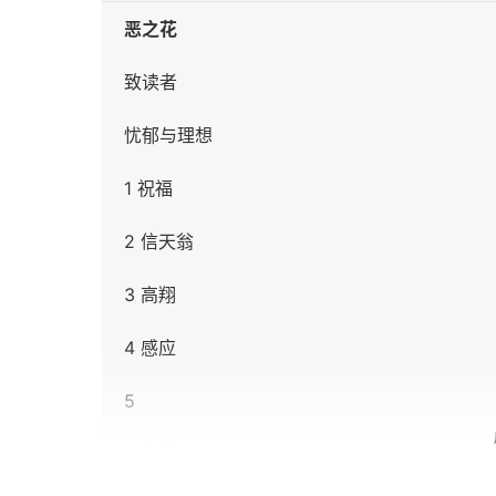
恶之花
致读者
忧郁与理想
1 祝福
2 信天翁
3 高翔
4 感应
5
6 灯塔