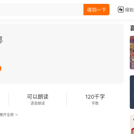
得到一下
得到
郁
可以朗读
120千字
语音朗读
字数
展开全部