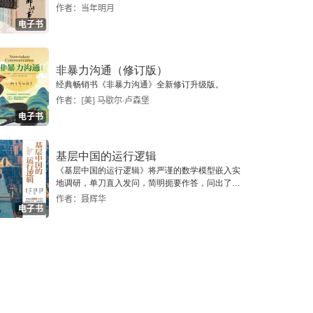
作者：当年明月
电子书
非暴力沟通（修订版）
经典畅销书《非暴力沟通》全新修订升级版。
作者：[美] 马歇尔·卢森堡
电子书
基层中国的运行逻辑
《基层中国的运行逻辑》将严谨的数学模型嵌入实
地调研，单刀直入发问，简明扼要作答，问出了一
个真实切近的基层中国。
作者：聂辉华
电子书