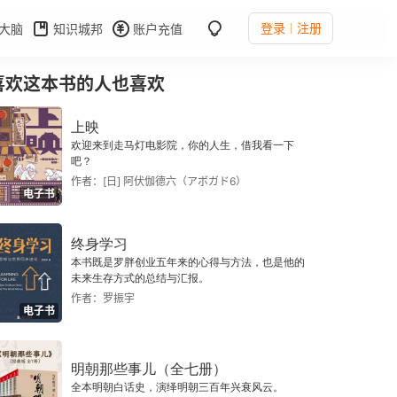
登录
注册
大脑
知识城邦
账户充值
喜欢这本书的人也喜欢
上映
欢迎来到走马灯电影院，你的人生，借我看一下
吧？
作者：[日] 阿伏伽德六（アボガド6）
电子书
终身学习
本书既是罗胖创业五年来的心得与方法，也是他的
未来生存方式的总结与汇报。
作者：罗振宇
电子书
明朝那些事儿（全七册）
全本明朝白话史，演绎明朝三百年兴衰风云。