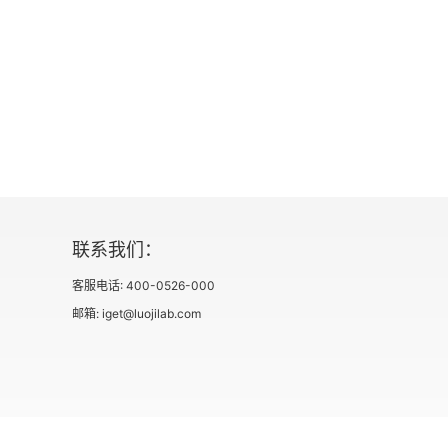
17 美
18 理想
19 女巨人
20 首饰
21 面具
联系我们：
22 美的赞歌
客服电话: 400-0526-000
邮箱: iget@luojilab.com
23 异国的清香
24 头发
25