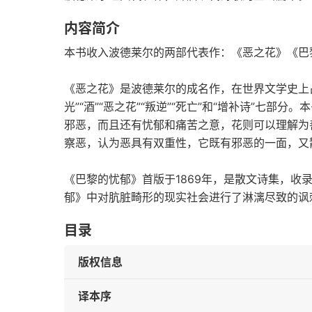
内容简介
本书收入波德莱尔的两部代表作：《恶之花》《巴
《恶之花》是波德莱尔的成名作，在世界文学史上占
光”“酒”“恶之花”“叛逆”“死亡”和“增补诗”七
邪恶，而且还有忧郁和痛苦之意，花则可以理解为
察恶，认为恶具有双重性，它既有邪恶的一面，又
《巴黎的忧郁》首版于1869年，是散文诗集，收
郁》中对肮脏畸形的现实社会进行了淋漓尽致的讽
目录
版权信息
译本序