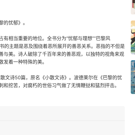
黎的忧郁》。
有相当重要的地位。全书分为“忧郁与理想”“巴黎风
部分。本书的主题是恶及围绕着恶所展开的善恶关系。恶指的不但是
善与美。诗人破除了千百年来的善恶观，以独特的视角来观
散发着一种特殊的美。
录散文诗50篇，原名《小散文诗》。波德莱尔在《巴黎的忧
刺和挖苦，对腐朽的世俗习气做了无情鞭挞和猛烈抨击。