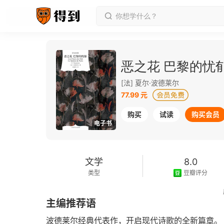
恶之花 巴黎的忧
[法] 夏尔·波德莱尔
77.99 元
购买
试读
购买会员
电子书
文学
8.0
类型
豆瓣评分
2025-01-01
主编推荐语
发行日期
波德莱尔经典代表作，开启现代诗歌的全新篇章。