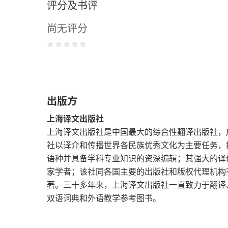
评分及书评
7 患病的诗神
尚无评分
8 为钱而干的诗神
9 坏修士
10 大敌
出版方
11 恶运
上海译文出版社
12 前生
上海译文出版社是中国最大的综合性翻译出版社，成
社以译介和传播世界各民族优秀文化为主要任务，
13 旅行的波希米亚人
语种并具备学科专业知识的资深编辑；其强大的译
家学者；该社同各国主要的出版社和版权代理机构
14 人与海
著。三十多年来，上海译文出版社一直致力于翻译
双语词典和外语教学参考图书。
15 地狱里的唐·璜
16 骄傲的惩罚