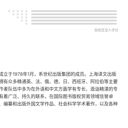
目前还没人评分
立于1978年1月，系世纪出版集团的成员。上海译文出版
拥有众多精通英、法、俄、德、日、西班牙、阿拉伯等主要
作者队伍中多为在外语和中文方面学有专长、造诣精湛的专
有着广泛、持久的联系，在国际图书版权贸易领域信誉卓
、编纂和出版外国文学作品、社会科学学术著作，以及各种