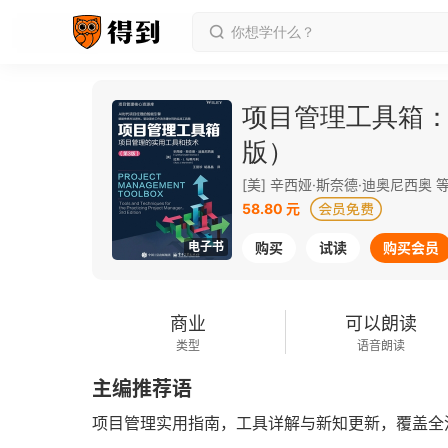
项目管理工具箱：
版）
[美] 辛西娅·斯奈德·迪奥尼西奥 
58.80 元
电子书
购买
试读
购买会员
商业
可以朗读
类型
语音朗读
主编推荐语
项目管理实用指南，工具详解与新知更新，覆盖全