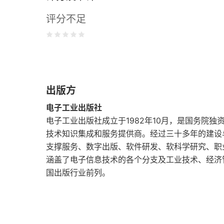
评分不足
2.3 评分模型
2.4 投票模型
2.5 成对比较法
出版方
2.6 一致性矩阵
电子工业出版社
2.7 项目商业论证
电子工业出版社成立于1982年10月，是国务院
技术知识集成和服务提供商。经过三十多年的建设
第3章 项目启动
支撑服务、数字出版、软件研发、软科学研究、职
涵盖了电子信息技术的各个分支及工业技术、经济
3.1 复杂性评估
国出版行业前列。
3.2 项目章程
3.3 项目画布