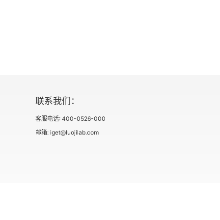
3.4 项目路线图
3.5 假设条件和制约因素日志
第3部分 项目规划工具
第4章 干系人参与
联系我们：
4.1 干系人登记册
客服电话: 400-0526-000
4.2 干系人分析
邮箱: iget@luojilab.com
4.3 沟通矩阵
4.4 干系人参与计划
4.5 选择干系人管理工具
社会信用代码 91110108662186561M
出版物经营许可