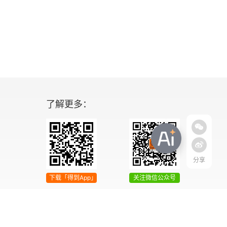
了解更多：
分享
下载「得到App」
关注微信公众号
04号
增值电信业务经营许可证 京ICP证090644号