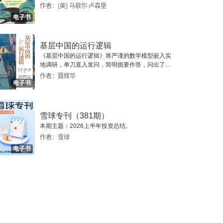
作者：[美] 马歇尔·卢森堡
电子书
基层中国的运行逻辑
《基层中国的运行逻辑》将严谨的数学模型嵌入实
地调研，单刀直入发问，简明扼要作答，问出了一
个真实切近的基层中国。
作者：聂辉华
电子书
雪球专刊（381期）
本期主题：2026上半年投资总结。
作者：雪球
电子书