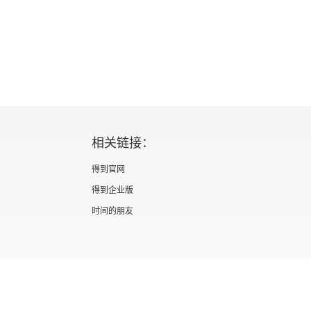
相关链接：
得到官网
得到企业版
时间的朋友
证 新出发京零字第海200073号
广播电视节目制作经营许可证 （京）字第012