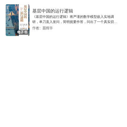
5.不要错过学生倾听的黄金时间
基层中国的运行逻辑
《基层中国的运行逻辑》将严谨的数学模型嵌入实地调
研，单刀直入发问，简明扼要作答，问出了一个真实切近
6.不要只是批评和讲大道理
的基层中国。
作者：聂辉华
电子书
激发学生倾听兴趣的六大法宝
1.通过“提出问题”，激发学生倾听
2.通过“肢体动作”，激发学生倾听
3.通过“讲述故事”，激发学生倾听
4.通过“评价机制”，激发学生倾听
5.通过“榜样示范”，激发学生倾听
6.通过“方法指导”，激发学生倾听