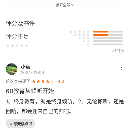
展开全部
倾听之难与教育之难
评分及书评
什么是“认真倾听”
评分不足
第二辑名师的倾听之道
跟着孔子学倾听
2个评分
孔子的倾听之道与教育之道
小满
2024-01-09
苏格拉底的“产婆式倾听”
给这本书评了
4.0
60教育从倾听开始
苏霍姆林斯基的眼神
1、终身教育，就是终身倾听。2、无论倾听，还是
1.通过集体的力量影响个人
回响，都会迎来自己的归宿。
2.儿童的本性需要教师善于做一名“倾听者”
# 每天读点书