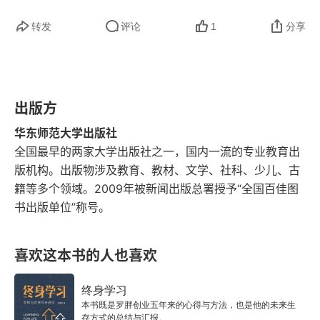
3.培养用心灵倾听和感觉学生的能力
转发
评论
1
分享
苏霍姆林斯基如何培养学生的倾听能力
苏霍姆林斯基眼中的音乐与倾听
出版方
陶行知的“邀请式倾听”
华东师范大学出版社
第三辑教师的倾听能力
全国最早的两家大学出版社之一，国内一流的专业教育出
版机构。出版物涉及教育、教材、文学、社科、少儿、古
教师的倾听力与教育力
籍等多个领域。2009年被新闻出版总署授予“全国百佳图
书出版单位”称号。
积极式倾听与消极式倾听
封闭式倾听与开放式倾听
喜欢这本书的人也喜欢
独白式倾听与对话式倾听
终身学习
本书既是罗胖创业五年来的心得与方法，也是他的未来生
存方式的总结与汇报。