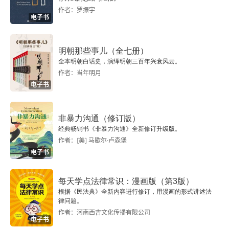
预设式倾听与生成式倾听
作者：罗振宇
电子书
教师的现场倾听力
如何炼成教师的倾听能力
明朝那些事儿（全七册）
全本明朝白话史，演绎明朝三百年兴衰风云。
作者：当年明月
倾听与教师的思维品质
电子书
第四辑学生倾听能力的培养
非暴力沟通（修订版）
不要干扰学生的倾听
经典畅销书《非暴力沟通》全新修订升级版。
作者：[美] 马歇尔·卢森堡
1.不要冷漠对待学生的倾听
电子书
2.不要轻易打断学生的倾听
每天学点法律常识：漫画版（第3版）
根据《民法典》全新内容进行修订，用漫画的形式讲述法
3.不要让学生感受到教师的偏心和偏听
律问题。
作者：河南西吉文化传播有限公司
电子书
4.不要设计频繁变化的活动