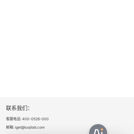
教给学生倾听的方法
让倾听成为伴随一生的习惯
对学生进行倾听训练
1.有效的倾听训练，需要有效设计
2.有效的倾听训练，需要有效组织
3.有效的倾听训练，需要有效途径
4.有效的倾听训练，需要有效方法
在审辩式倾听中提升学生思维能力
联系我们：
客服电话: 400-0526-000
1.从审辩式思维的内涵来看，它与倾听不可分割
邮箱: iget@luojilab.com