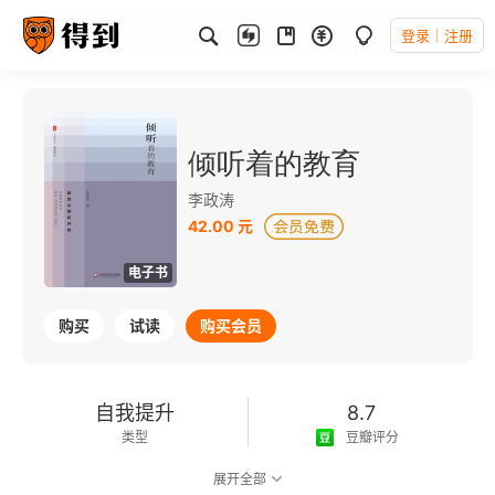
登录
注册
倾听着的教育
李政涛
42.00 元
电子书
购买
试读
购买会员
自我提升
8.7
类型
豆瓣评分
展开全部
可以朗读
117千字