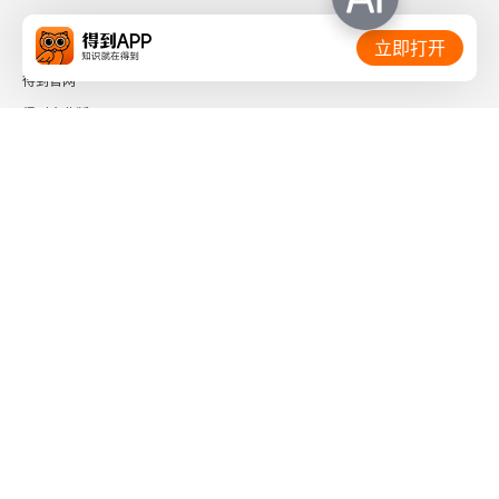
2.从审辩式思维的教育途径来看，它与倾听不可分割
相关链接：
立即打开
3.从审辩式思维的教育方法来看，它与倾听不可分割
得到官网
以教育戏剧的方式培养倾听能力
得到企业版
时间的朋友
1.形成“好的倾听”与“好的表演”的标准
了解更多：
2.明确表演中的“倾听要求”
3.教会表演中的“倾听方法”
4.引导表演中的“倾听评价”
下载「得到App」
关注微信公众号
第五辑大时代的倾听之维
技术时代的倾听之路
社会信用代码 91110108662186561M
出版物经营许可证 新出发京零字第海200073号
图像时代，倾听何为
广播电视节目制作经营许可证 （京）字第01204号