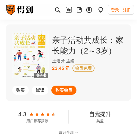
登录
注册
亲子活动共成长：家
长能力（2～3岁）
王治芳 主编
23.45 元
电子书
购买
试读
购买会员
4.3
自我提升
用户推荐指数
类型
展开全部
可以朗读
27千字