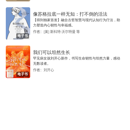
效果评估
像苏格拉底一样无知：打不倒的活法
【得到独家首发】融合古哲智慧与现代认知行为疗法，助
心智培养篇
力塑造内心韧性与幸福感。
作者：[美] 斯科特·沃尔特曼 等
电子书
小测验
活动一：敲敲打打嗨起来
我们可以坦然生长
罕见病女孩刘开心新作，书写生命韧性与坦然力量，感动
无数读者。
活动二：积木真好玩
作者：刘开心
电子书
活动三：逛逛动物园
活动四：打电话
活动五：学做小主人
活动六：让球动起来