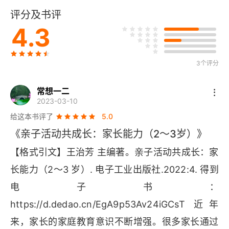
评分及书评
活动六：出行约定
4.3
效果评估
3个评分
家庭关系篇
小测验
常想一二
2023-03-10
活动一：宝宝成长记
给这本书评了
5.0
《亲子活动共成长：家长能力（2～3岁）》
活动二：“大力士”爸爸
【格式引文】王治芳 主编著。亲子活动共成长：家
活动三：家有二宝
长能力（2～3 岁）. 电子工业出版社.2022:4. 得到
电子书：
活动四：给爷爷奶奶捶捶背
https
://
d
.
dedao
.
cn
/
EgA
9
p
53
Av
24
iGCsT 
近年
活动五：漂亮妈妈时装秀
来，家长的家庭教育意识不断增强。很多家长通过