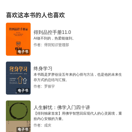
活动六：宝宝入园早知道
效果评估
喜欢这本书的人也喜欢
品行塑造篇
得到品控手册11.0
AI做不到的，热爱能做到。
小测验
作者：得到知识管理部
电子书
活动一：我会自己吃饭
终身学习
活动二：自主如厕我能行
本书既是罗胖创业五年来的心得与方法，也是他的未来生
存方式的总结与汇报。
活动三：安睡吧，宝贝
作者：罗振宇
电子书
活动四：能干的我
人生解忧：佛学入门四十讲
活动五：我爱书宝宝
【得到独家首发】用佛学智慧回应现代人的心灵困境，重
拾内心安顿的力量。
作者：成庆
活动六：分果果
电子书