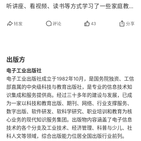
活动六：我想对你说……
听讲座、看视频、读书等方式学习了一些家庭教育
理念、知识或方法，期望提升家庭教育水平。但很
效果评估
转发
评论
43
分享
多时候，家长在遇到具体问题时还是存在手足无
家庭环境篇
措、无法正确看待问题、与孩子沟通效果不佳、难
以控制自己的情绪等情况，知道但做不到，这是为
小测验
出版方
什么呢？家庭教育是一项实践性很强的活动，家长
活动一：欢欢喜喜过大年
只满足于书本学习是不行的，从 “知” 到 “行” 还有
电子工业出版社
电子工业出版社成立于1982年10月，是国务院独资、工信
活动二：家务劳动日
一段不短的距离。知道不等于理解，理解不等于能
部直属的中央级科技与教育出版社，是专业的信息技术知
做，能做不等于有效。理念和知识是家庭教育水平
识集成和服务提供商。经过三十多年的建设与发展，已成
活动三：我家的蒜宝宝
提升的基础，家长只有通过不断实践、不断反思才
为一家以科技和教育出版、期刊、网络、行业支撑服务、
活动四：不当“电视迷”
数字出版、软件研发、软科学研究、职业培训和教育为核
能实现知行合一，不断提升教养能力。
心业务的现代知识服务集团。出版物内容涵盖了电子信息
活动五：“涂鸦墙”的故事
技术的各个分支及工业技术、经济管理、科普与少儿、社
科人文等领域，综合出版能力位居全国出版行业前列。