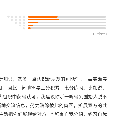
法
什么？
157个评分
手
是介绍自己
新知识，就多一点认识新朋友的可能性。” 事实确实
不失态
聊。因此，闲聊需要三分积累，七分练习。比如说，
大组织中获得认可，我建议你听一听得到创始人脱不
断地交流信息，努力消除彼此的盲区，扩展双方的共
“他们”的终极困境
主动把它们展现给对方。” 积累自我介绍，练习自我