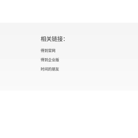
相关链接：
得到官网
得到企业版
时间的朋友
证 新出发京零字第海200073号
广播电视节目制作经营许可证 （京）字第012
信息网络传播视听节目许可证 0110567
隐私政策
知识产权声明
京ICP备05039090号-10
京公网安备 1101050
北京优视米网络科技有限公司
Copyright © 2022 All rights reserved