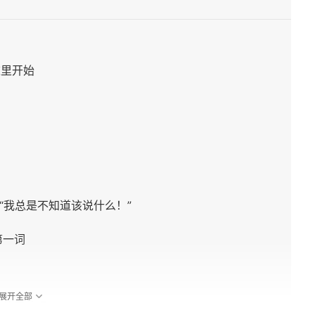
这里开始
愈“我总是不知道该说什么！”
第一词
展开全部
和蜂蜜的吗？