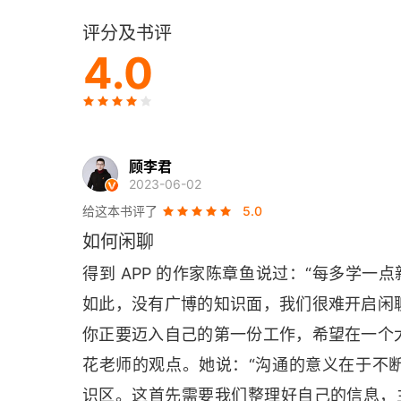
评分及书评
第9章 变得更有意思 为什么说知识是闲聊之光
4.0
第10章 变得富有吸引力 削弱自我意识的最佳方
第11章 你想吃点五香坚果吗？ 你为派对带去了
第12章 变得更易亲近 无声语言的力量
顾李君
2023-06-02
第二部分 变成流利、轻松且更有魅力的闲聊高
给这本书评了
5.0
如何闲聊
第13章 嗨，我的名字是…… 向他人介绍，尤其
得到 
APP 
的作家陈章鱼说过：“每多学一点
第14章 用餐、饮酒、四处走动 如何四下走动且
如此，没有广博的知识面，我们很难开启闲
你正要迈入自己的第一份工作，希望在一个
第15章 礼貌的奥秘 热情，尊重，闲聊
花老师的观点。她说：“沟通的意义在于不
第16章 男性与女性：交流风格的冲突 “我们”与
识区。这首先需要我们整理好自己的信息，