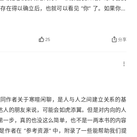
的存在得以确立后，也就可以看见 “你” 了。如果你觉
我希望我们能主动。如果你是一个一贯内向的人，那
的声音
怕是假装一次外向，哪怕是表演一次外向。因为我始
力的闲聊高手？ 教育孩子
。比如说，你想和同事之间构建良好的协作关系，我建议
25
分享
有价值的事情，包括了解你的领导。只有当我们熟悉
法融合
有发自心底的赞美，之后才是关系的构建。正如北京
，再解决问题。” 每一次闲聊的背后，都有素材的积
认同作者关于寒暄闲聊，是人与人之间建立关系的基
达人的朋友来说，可能会如虎添翼。但是对内向的人
第一步，真的也没这么简单，也不是一两本书的内容
作者在 “参考资源” 中，附录了一些能帮助我们提