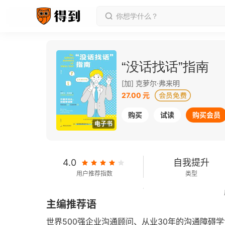
“没话找话”指南
[加] 克萝尔·弗来明
27.00 元
购买
试读
购买会员
电子书
4.0
自我提升
用户推荐指数
类型
86千字
2022-09-01
主编推荐语
字数
发行日期
世界500强企业沟通顾问、从业30年的沟通障碍