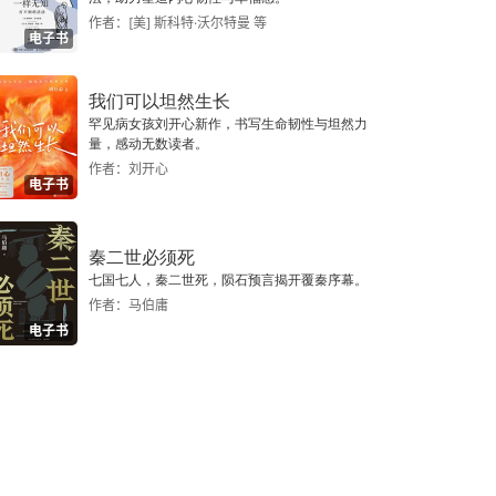
作者：[美] 斯科特·沃尔特曼 等
电子书
我们可以坦然生长
罕见病女孩刘开心新作，书写生命韧性与坦然力
量，感动无数读者。
作者：刘开心
电子书
秦二世必须死
七国七人，秦二世死，陨石预言揭开覆秦序幕。
作者：马伯庸
电子书