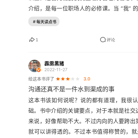
第17章 我要怎么脱身？ 优雅地退场
介绍，是每一位职场人的必修课。当 “我” 
得给我们想结交的人写自我介绍不好意思，
第18章 你在说话时暴露了什么？ 万千声音中你
# 每天读点书
我们可能需要尝试去做一些外向的事情，哪
第19章 怎样把孩子培养成流利、轻松且富有魅
终相信，演 100 遍，我们演的就是自己
1
评论
你中午和同事一起吃饭。了解同事是一件很
第20章 闲聊和手机，就像油和水 二者永远无
同事后，才有可能产生热爱。热爱之后才会
霹雳黑猪
结语 闲聊也许比你想得更重要 也比你想得更好
2022-11-27
十一学校的李希贵校长所言：“先启动关系
给这本书评了
3.0
参考资源 最近读了哪些好书？
累，每一次闲聊的背后，都有练习的影子。
沟通还真不是一件水到渠成的事
参考文献
这本书该如何说呢？说的都有道理，我很
础。书中介绍的关键要点，对于本就是社交
关于作者
来说，好像帮助不大。不过内向的人要跨出
就可以讲得透的。不过本书值得称赞的，就是