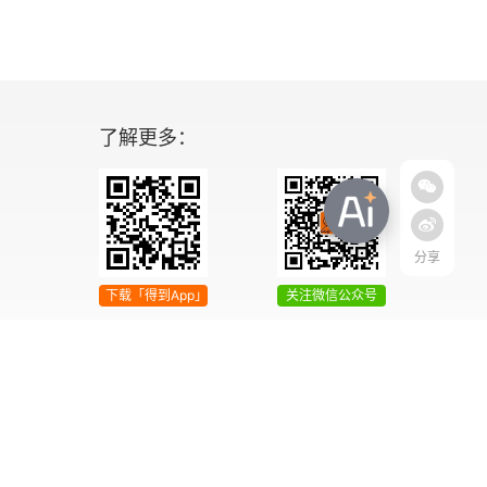
了解更多：
分享
下载「得到App」
关注微信公众号
04号
增值电信业务经营许可证 京ICP证090644号
2042303号