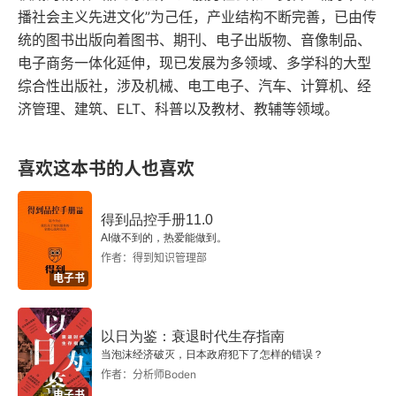
F.伯克希尔公司的资本重构[1]
📜
融市场的不确定性。
巴菲特在信中对于企业估值
播社会主义先进文化”为己任，产业结构不断完善，已由传
长）。烂公司则像一个放了很久的苹果，看着还
统的图书出版向着图书、期刊、电子出版物、音像制品、
的精准把握也是其经济学贡献的亮点之一。通过深
第5章 兼并与收购
行，但每多放一天（时间流逝），它就在那里慢慢
电子商务一体化延伸，现已发展为多领域、多学科的大型
入分析企业的盈利能力、成长潜力以及行业地位，
综合性出版社，涉及机械、电工电子、汽车、计算机、经
腐烂贬值，最后烂透。就像存钱，把钱存入好银行
A.错误的动机和高昂的代价[1]
他展现了超凡的洞察力和独到的经济学眼光。这不
济管理、建筑、ELT、科普以及教材、教辅等领域。
（好公司），利滚利，朋友让财富增值。把钱藏在
仅对于投资者在选择投资标的时提供了明晰的方法
B.合理的股票回购和绿色邮件讹诈式回购[1]
床底下（烂公司），敌人（通货膨胀和时间）会悄
论，同时也为经济学研究提供了实证分析的经典案
喜欢这本书的人也喜欢
C.杠杆收购（LBO）[1]
悄偷走它的价值。5. 如果一个公司确立了诚信、理
📜
例。
最后，巴菲特在致股东的信中的幽默风格和
性、公平的好名声，股市最终会给予奖励。做个好
D.稳定的收购政策[1]
得到品控手册11.0
平易近人的表达方式，使得复杂的经济学理论变得
人，办个好企业，市场最终会奖励。就像个人信
AI做不到的，热爱能做到。
生动易懂。这种通俗而不失深度的表达方式，为广
E.出售企业[1]
作者：得到知识管理部
誉。平时乐于助人、诚实守信（做个好企业），短
电子书
大读者打开了通往金融学领域的大门，使得经济学
期内可能吃亏，但长期来看，当需要帮助时，大家
F.有选择的买家[1]
不再是高深莫测的学科，而是一个可以被理解和应
都会愿意帮忙（市场奖励），路会越走越宽。反
以日为鉴：衰退时代生存指南
📜
用的实用工具。
综合而言，《巴菲特致股东的
第6章 估值与会计
之，则寸步难行。一句话总结，找好的公司（好
当泡沫经济破灭，日本政府犯下了怎样的错误？
信》不仅仅是一份投资报告，更是一部经济学巨
作者：分析师Boden
人），用好的价格（好价），然后耐心持有（好
A.伊索寓言和失效的灌木丛理论[1]
电子书