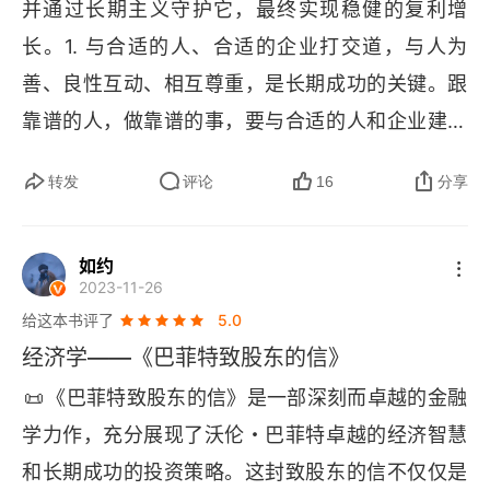
并通过长期主义守护它，最终实现稳健的复利增
不是盲目跟风或者听从所谓的专业人士的建议。在
D.“价值”投资：多余的两个字[1]
长。1. 与合适的人、合适的企业打交道，与人为
经营方面，巴菲特非常注重股东利益和企业社会责
善、良性互动、相互尊重，是长期成功的关键。跟
任。他认为，企业应该以股东利益最大化为首要目
E.聪明的投资[1]
靠谱的人，做靠谱的事，要与合适的人和企业建立
标，同时也要积极回馈社会、履行社会责任。这种
F.捡烟蒂和惯性驱使（机构强迫症）[1]
良性互动。就像盖房子，靠谱的伙伴是坚实的地基
经营哲学不仅让企业赢得了股东的信任和支持，也
转发
评论
16
分享
和优质的建材，即使盖得慢一点，房子也能经风
G.生命与负债[1]
为企业树立了良好的形象和声誉。总的来说，《巴
雨。而不靠谱的伙伴是豆腐渣工程，看着漂亮，风
菲特致股东的信》的核心内容是巴菲特的投资哲学
第3章 投资替代品
如约
一吹就倒。2. 短期而言，市场是一台投票机；但长
和经营理念，这些思想不仅是他个人成功的秘诀，
2023-11-26
A.三类投资资产[1]
期而言，市场是一台称重机。短期看市场情绪通过
也成为了全球投资者和企业家所学习和借鉴的对
给这本书评了
5.0
股价投票，长期看企业价值是称重。就像选秀节
象。通过阅读这本书，我们可以深入了解巴菲特的
B.垃圾债券[1]
经济学——《巴菲特致股东的信》
目，短期投票看谁人气高、有话题（短期股价波
投资原则和经营哲学，为自己的财富增长和事业发
📜
《巴菲特致股东的信》是一部深刻而卓越的金融
C.零息债券[1]
动）；长期称重看谁有真作品、有实力（企业真实
展提供有益的参考和借鉴。
学力作，充分展现了沃伦・巴菲特卓越的经济智慧
价值）。3. 模糊的正确胜过精确的错误。投资中大
D.优先股[1]
和长期成功的投资策略。这封致股东的信不仅仅是