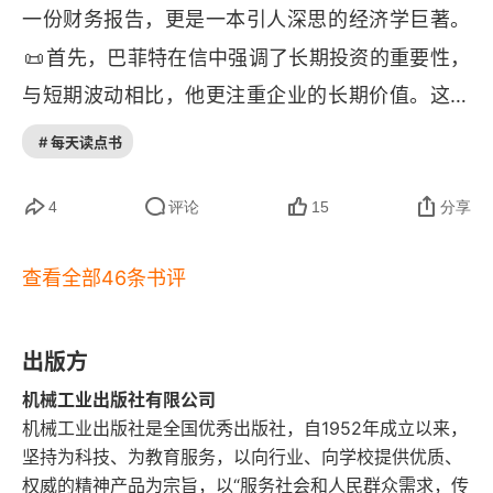
局判断比细节精确更重要。宁愿要大概对，也不要
一份财务报告，更是一本引人深思的经济学巨著。
E.衍生品[1]
精确错，方向比细节更重要。从北京去上海，大概
📜
首先，巴菲特在信中强调了长期投资的重要性，
F.外汇和国外权益[1]
对的方向是：往东南方向走。而精确错的方法是：
与短期波动相比，他更注重企业的长期价值。这体
精确计算出门先迈左脚，走 2135 步后右转，然
G.房屋产权：实践和政策[1]
现了他对于经济周期和市场波动的深刻理解，以及
# 每天读点书
后…… 结果因为过度纠结于无关紧要的细节，反而
对于企业基本面的持续关注。在当前短视的投资环
第4章 普通股投资
走错了方向，离上海越来越远。就像在雾中开车。
境中，这种注重长期的理念为投资者提供了宝贵的
4
评论
15
分享
不需要看清终点线的每一个细节（精确错），只需
A.交易的祸害：交易成本[1]
启示，引导着他们超越瞬时的市场噪音，聚焦于企
要看清车灯能照到的前方道路，确保大方向正确
查看全部46条书评
📜
业的真实价值。
其次，巴菲特在信中对于风险管
B.吸引正确的投资者[1]
（模糊对），就能安全到达目的地。4. 时间是优秀
理的思考也令人瞩目。他强调了对于企业财务健康
企业的朋友，是平庸企业的敌人。长期投资需选择
C.分红政策与股票回购[1]
和管理团队的深入分析，以降低投资风险。这种综
出版方
具备持续竞争优势的企业。好公司是时间的朋友，
D.拆股与交易活动[1]
合考量的风险管理方法，为读者提供了一种全面、
机械工业出版社有限公司
烂公司是时间的敌人。好公司就像小时候埋下的一
机械工业出版社是全国优秀出版社，自1952年成立以来，
系统的投资思路。这对于金融学领域的学者和从业
E.股东策略[1]
个果树种子。每年浇水养护（投资），它慢慢长成
坚持为科技、为教育服务，以向行业、向学校提供优质、
者都具有指导意义，帮助他们更好地理解和应对金
权威的精神产品为宗旨，以“服务社会和人民群众需求，传
大树，每年都结出甜美的果实（分红和价值增