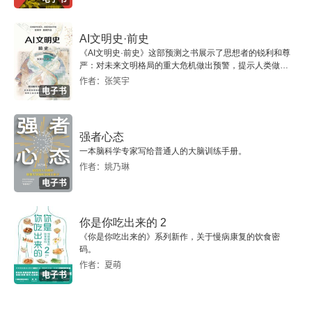
著。巴菲特深刻的投资理念、精准的估值方法以及
久），让时间和复利自动工作。
B.内在价值、账面价值和市场价格[1]
风险管理的卓越思考，为金融学领域注入了新的活
AI文明史·前史
力。这封信是一本值得深入研读的金融学经典，对
《AI文明史·前史》这部预测之书展示了思想者的锐利和尊
C.透视盈余[1]
严：对未来文明格局的重大危机做出预警，提示人类做出
于理解当今金融市场和指导个人投资实践都具有重
智慧的选择。
作者：张笑宇
电子书
D.经济的商誉vs.会计的商誉[1]
要的参考价值。
E.股东盈利和现金流谬论[1]
强者心态
一本脑科学专家写给普通人的大脑训练手册。
F.期权的估值[1]
作者：姚乃琳
电子书
第7章 会计诡计
你是你吃出来的 2
A.会计把戏的讽刺[1]
《你是你吃出来的》系列新作，关于慢病康复的饮食密
码。
B.标准的设定[1]
作者：夏萌
电子书
C.股票期权[1]