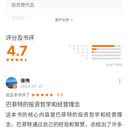
投资替代品
普通股
展开全部
兼并与收购
评分及书评
4.7
估值与会计
会计诡计
239个评分
会计政策
徐伟
2024-01-27
税务问题
给这本书评了
5.0
第1章 公司治理
巴菲特的投资哲学和经营理念
这本书的核心内容是巴菲特的投资哲学和经营理
A.完整公平的信息披露[1]
念。巴菲特通过自己的经验和智慧，总结出了许多