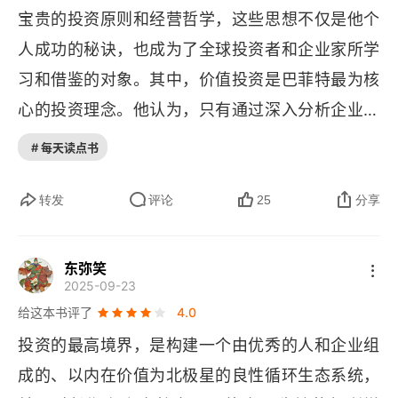
B.董事会与公司高管[1]
宝贵的投资原则和经营哲学，这些思想不仅是他个
C.企业变化的焦虑[1]
人成功的秘诀，也成为了全球投资者和企业家所学
习和借鉴的对象。其中，价值投资是巴菲特最为核
D.社会契约[1]
心的投资理念。他认为，只有通过深入分析企业的
E.由股东决策的公司捐赠方法[1]
基本面、财务状况和发展前景等因素，才能够发现
# 每天读点书
被低估的优质企业并长期持有等待价值实现。这种
F.公司高管的报酬原则[1]
价值投资方法强调对企业内在价值的评估，而不是
转发
评论
25
分享
G.风险、声誉和失察[1]
盲目追求市场热点或短期收益。此外，巴菲特还非
第2章 财务与投资
常注重长期投资和独立思考。他认为，投资者应该
东弥笑
2025-09-23
具备长期的投资眼光，关注企业的长期发展和持续
A.市场先生[1]
给这本书评了
4.0
创造价值的能力，而不是被短期的市场波动所左
B.套利[1]
投资的最高境界，是构建一个由优秀的人和企业组
右。同时，他也强调了独立思考的重要性，认为投
成的、以内在价值为北极星的良性循环生态系统，
资者应该根据自己的判断和经验做出投资决策，而
C.戳穿标准教条[1]