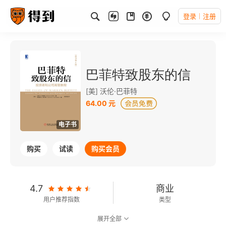
登录
注册
巴菲特致股东的信
[美] 沃伦·巴菲特
64.00 元
电子书
购买
试读
购买会员
4.7
商业
用户推荐指数
类型
展开全部
8.9
可以朗读