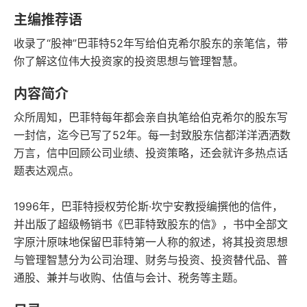
豆瓣评分
语音朗读
主编推荐语
243千字
No.42
收录了“股神”巴菲特52年写给伯克希尔股东的亲笔信，带
字数
商业
你了解这位伟大投资家的投资思想与管理智慧。
2018-01-01
内容简介
发行日期
众所周知，巴菲特每年都会亲自执笔给伯克希尔的股东写
一封信，迄今已写了52年。每一封致股东信都洋洋洒洒数
万言，信中回顾公司业绩、投资策略，还会就许多热点话
题表达观点。
1996年，巴菲特授权劳伦斯·坎宁安教授编撰他的信件，
并出版了超级畅销书《巴菲特致股东的信》，书中全部文
字原汁原味地保留巴菲特第一人称的叙述，将其投资思想
与管理智慧分为公司治理、财务与投资、投资替代品、普
通股、兼并与收购、估值与会计、税务等主题。