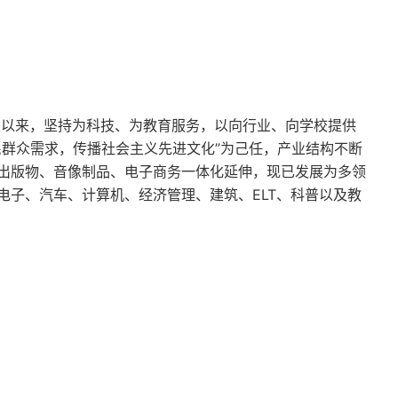
实践，经过理论研究升华，又回到实践，为有效整合战
管理的真谛：理论与实践的循环往复，最终服务于企
报表
办法都是从实战中摸出来的，总结成经验后再拿回去
能让公司高效运转才是硬道理。从实践中来到实践中
立以来，坚持为科技、为教育服务，以向行业、向学校提供
。别搞花架子，能打胜仗的流程才是好流程。就像开
民群众需求，传播社会主义先进文化”为己任，产业结构不断
真正上路的老司机，会根据路况灵活变道、刹车。车
出版物、音像制品、电子商务一体化延伸，现已发展为多领
能不能安全准时地把车开到家（执行力）。3. 以服
电子、汽车、计算机、经济管理、建筑、ELT、科普以及教
企业战略、运营、人力资源等管理要素巧妙融合。服
不能只靠嘴甜。要把让顾客爽这个目标，揉进公司战
。将顾客行为、期望与企业战略、运营、人力资源等
有人的事。就像一支乐队。吉他手（前台服务）、鼓
的。哪怕吉他手弹得再炫技，如果不跟着鼓点走，那
拧成一股绳，奏出和谐的曲子。4. 最大化公司股票