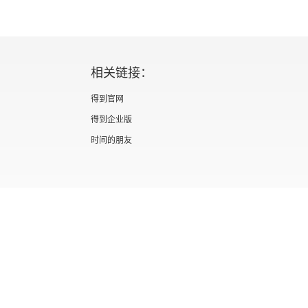
的价格是一致的，因为股票价值取决于公司所有的未
天的股价上蹿下跳，只要公司未来一直能赚大钱，现
价值本质上是一回事。最大化当前股价与未来股价是
相关链接：
短线，把公司做好，股价自然涨。就像买房子。买房
金能收多少（未来现金流），而不是看这房子今天晚上
得到官网
特别好（经营公司），租客抢着租，房价自然就高了。
得到企业版
时间的朋友
抗复杂世界的焦虑。脑子要清醒（财务直觉），手脚
核心），心里要看长远（价值创造）。
证 新出发京零字第海200073号
广播电视节目制作经营许可证 （京）字第012
信息网络传播视听节目许可证 0110567
隐私政策
知识产权声明
京ICP备05039090号-10
京公网安备 1101050
北京优视米网络科技有限公司
Copyright © 2022 All rights reserved