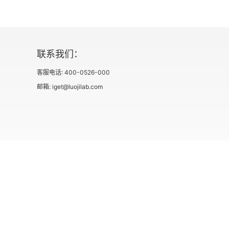
的当前价格与最大化股票未来任何一个时期
概要与总结
来现金流量。股价看的是长远：别总盯着今
章节复习和自测题
在的股价自然低不了。今天的价值和未来的
联系我们：
一致的，因为价值取决于未来现金流。别炒
概念复习和重要思考题
看的是这房子未来 10 年能升值多少、租
客服电话: 400-0526-000
思考和练习题
邮箱: iget@luojilab.com
会不会涨价 500 块。如果把房子装修得
章末案例 在S & S飞机公司的比率分析
总之，回归商业本质，用常识和长期主义对
要麻利（运营落地），眼里要有客户（服务
第4章 长期财务计划与增长
4.1 什么是财务计划
社会信用代码 91110108662186561M
出版物经营许可
4.2 财务计划制订模型：初步探讨
用户协议
4.3 销售收入百分比法
4.4 外部融资与增长