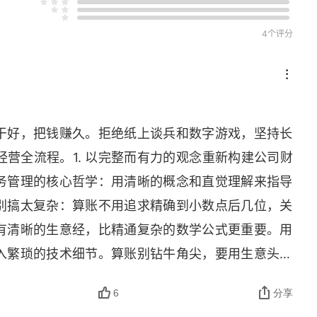
4个评分
干好，把钱赚久。拒绝纸上谈兵和数字游戏，坚持长
营全流程。1. 以完整而有力的观念重新构建公司财
务管理的核心哲学：用清晰的概念和直觉理解来指导
别搞太复杂：算账不用追求精确到小数点后几位，关
有清晰的生意经，比精通复杂的数学公式更重要。用
入繁琐的技术细节。算账别钻牛角尖，要用生意头脑
不称量克数，他靠的是舌头尝（直觉）和经验。新手
6
分享
时候算准了成本，反而错过了市场机会，这就是手里拿