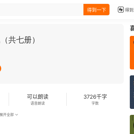
得到一下
得到
丛（共七册）
可以朗读
3726千字
语音朗读
字数
展开全部