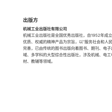
着锤子，看什么都像钉子。2. 取材于企业
思考和练习题
略、人员、技术与运营流程提供指导。运营
章末案例 Sunset Boards公司现金流量和财务
出版方
业的整体执行力。管理不能纸上谈兵：好
用。别整那些虚头巴脑的理论，能落地、
机械工业出版社有限公司
第二部分 财务报表与长期财务计划
机械工业出版社是全国优秀出版社，自1952年成
去，整合战略、技术与流程以提升执行力
优质、权威的精神产品为宗旨，以“服务社会和人
第3章 运用财务报表
车。驾校教练教的是标准动作（理论），但
完善，已由传统的图书出版向着图书、期刊、电子
技的好坏，不看对发动机原理背得多熟，只看
域、多学科的大型综合性出版社，涉及机械、电工
3.1 现金流量和财务报表：进一步观察
材、教辅等领域。
务质量为核心，将顾客行为、期望、感知与
3.2 标准财务报表
务就是一切围绕顾客转：想让顾客满意，
略、日常干活和员工考核的每一个环节里去
3.3 比率分析
管理要素巧妙融合。让顾客爽，是全公司所
3.4 杜邦恒等式
手（后台运营）、指挥（战略）不能各弹各
3.5 利用财务报表信息
就是噪音，不是音乐。服务质量就是把所有人