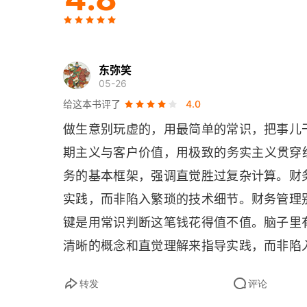
章末案例 McGee Cake公司
第2章 财务报表、税与现金流量
东弥笑
05-26
2.1 资产负债表
给这本书评了
4.0
做生意别玩虚的，用最简单的常识，把事儿
2.2 利润表
期主义与客户价值，用极致的务实主义贯穿经
2.3 税
务的基本框架，强调直觉胜过复杂计算。财
2.4 现金流量
实践，而非陷入繁琐的技术细节。财务管理
键是用常识判断这笔钱花得值不值。脑子里
概要与总结
清晰的概念和直觉理解来指导实践，而非陷
章节复习和自测题
看钱。做菜就像财务管理。顶级大厨放盐从
转发
评论
才死磕菜谱上的 2 克盐（复杂计算）。有
概念复习和重要思考题