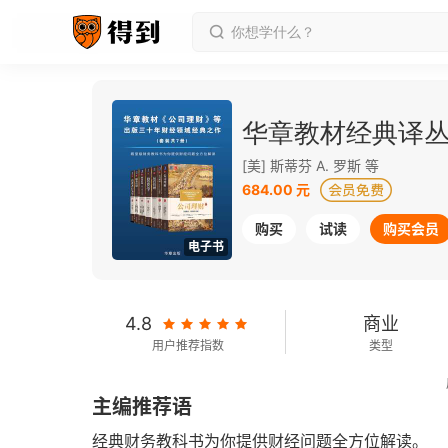
华章教材经典译
[美] 斯蒂芬 A. 罗斯 等
684.00 元
购买
试读
购买会员
电子书
4.8
商业
用户推荐指数
类型
2020-04-01
主编推荐语
发行日期
经典财务教科书为你提供财经问题全方位解读。