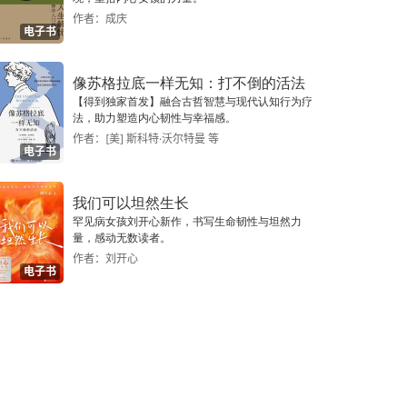
作者：成庆
电子书
像苏格拉底一样无知：打不倒的活法
【得到独家首发】融合古哲智慧与现代认知行为疗
法，助力塑造内心韧性与幸福感。
作者：[美] 斯科特·沃尔特曼 等
电子书
我们可以坦然生长
罕见病女孩刘开心新作，书写生命韧性与坦然力
量，感动无数读者。
作者：刘开心
电子书