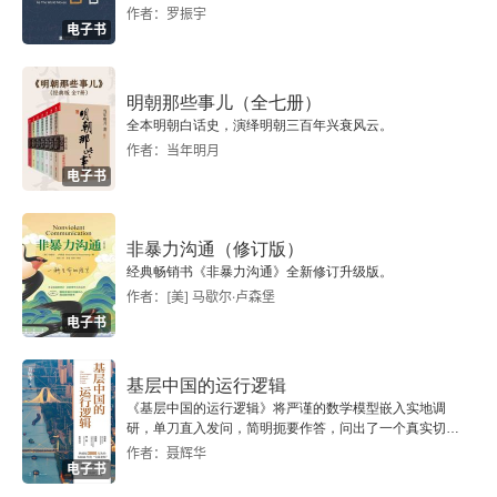
作者：罗振宇
第10章 情绪自我
电子书
10.1 焦虑是情绪的体现
明朝那些事儿（全七册）
10.2 习惯性逃避痛苦
全本明朝白话史，演绎明朝三百年兴衰风云。
作者：当年明月
10.3 早期的痛苦
电子书
10.4 无法释怀的痛苦转变为焦虑
非暴力沟通（修订版）
经典畅销书《非暴力沟通》全新修订升级版。
10.5 直面恐惧
作者：[美] 马歇尔·卢森堡
电子书
10.6 无聊和孤独
基层中国的运行逻辑
第11章 渴望
《基层中国的运行逻辑》将严谨的数学模型嵌入实地调
研，单刀直入发问，简明扼要作答，问出了一个真实切近
11.1 原生需求和次生需求
的基层中国。
作者：聂辉华
电子书