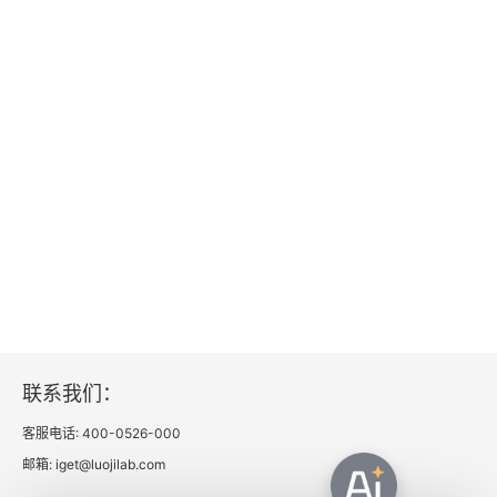
第15章 亲密关系
15.1 关系焦虑症
15.2 健康的亲密关系
15.3 爱并非恐惧绝缘体
15.4 理解关系焦虑之关键：投射心理与追逐-逃避综
合征
第16章 焦虑时代的父母
16.1 为人父母的忧虑
联系我们：
客服电话: 400-0526-000
16.2 为人父母的三种抗焦虑良方
邮箱: iget@luojilab.com
16.3 帮助焦虑的孩子