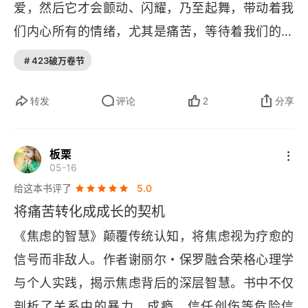
爱，然后它才会颤动、闪耀，乃至起舞，带动着我
4.2 走近转变
们内心所有的情绪，尤其是痛苦，等待着我们的探
4.3 转变的关键——承担责任
索和爱抚。” 罗师在第 3157 天的 60 秒里说，读书
# 423破万卷节
第5章 适应季节韵律
的乐趣在于邂逅自己长久以来那些隐约感受的清晰
而精准的表达，即共鸣。而这本书也给了我很多共
转发
评论
2
分享
5.1 秋季：放手
鸣。四星推荐
5.2 冬季：静笃和感恩
板栗
05-16
5.3 春季：重生
给这本书评了
5.0
5.4 夏季：欢庆
将痛苦转化成成长的契机
《焦虑的智慧》颠覆传统认知，将焦虑视为疗愈的
第6章 存在的脆弱
信号而非敌人。作者谢丽尔・保罗融合荣格心理学
6.1 无处可逃的生活
与个人实践，揭示焦虑背后的深层智慧。书中不仅
剖析了关系中的暴力、成瘾、信任创伤等危险信