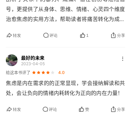
6.2 患得患失
号，更提供了从身体、思维、情绪、心灵四个维度
第二部分 自我的四大领域彻底治愈焦虑
治愈焦虑的实用方法，帮助读者将痛苦转化为成长
第7章 内在慈爱父母的指引
的契机。
转发
评论
1
分享
培养温暖慈爱的内在父母
第8章 身体自我
最好的未来
2023-04-05
8.1 焦虑的身体表现
给这本书评了
4.0
焦虑是内在需求的的正常显现，学会接纳解读和共
8.2 低血糖和焦虑
处，会让负向的情绪内耗转化为正向的内在力量！
8.3 食物和焦虑
转发
评论
赞
分享
8.4 酒精和焦虑
8.5 锻炼身体