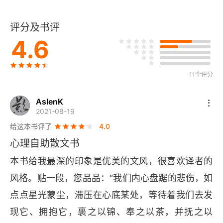
2.2 幸福期望值
评分及书评
4.6
2.3 没有绝对标准，只有相对参照
2.4 做真实的自己
11个评分
第3章 疗愈的“拦路虎”
AslenK
3.1 内在抵触
2021-08-19
给这本书评了
4.0
3.2 完美借口
心理自助散文书
3.3 疗愈期限
本书给我最深的印象是优美的文风，很喜欢译者的
风格。贴一段，您品品：“我们内心盘踞的悲伤，如
第4章 转变
点点星光蒙尘，滞压在心底某处，等待着我们去发
4.1 转变的三个阶段
现它、拥抱它，裹之以锦、奉之以茶，并抚之以