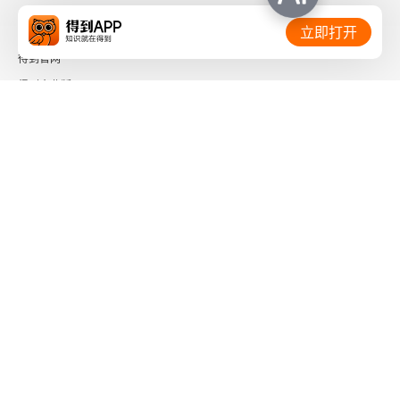
相关链接：
立即打开
16.4 引导孩子感知内心
得到官网
16.5 全心全意的爱
得到企业版
时间的朋友
结语
了解更多：
附录1 关系中的危险信号
附录2 两种日志记录方法
附录3 练习详单
下载「得到App」
关注微信公众号
推荐阅读
致谢
社会信用代码 91110108662186561M
出版物经营许可证 新出发京零字第海200073号
广播电视节目制作经营许可证 （京）字第01204号