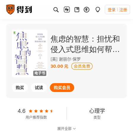
登录
注册
焦虑的智慧：担忧和
侵入式思维如何帮助
我们疗愈
[美] 谢丽尔·保罗
30.00 元
电子书
购买
试读
购买会员
4.6
心理学
用户推荐指数
类型
展开全部
6.9
可以朗读