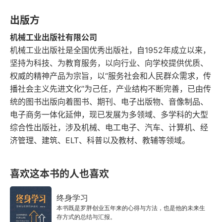
8.6 睡眠
出版方
机械工业出版社有限公司
8.7 激素调节
机械工业出版社是全国优秀出版社，自1952年成立以来，
坚持为科技、为教育服务，以向行业、向学校提供优质、
第9章 思维自我
权威的精神产品为宗旨，以“服务社会和人民群众需求，传
9.1 侵入式思维与焦虑的认知表现
播社会主义先进文化”为己任，产业结构不断完善，已由传
统的图书出版向着图书、期刊、电子出版物、音像制品、
9.2 选择节点
电子商务一体化延伸，现已发展为多领域、多学科的大型
综合性出版社，涉及机械、电工电子、汽车、计算机、经
9.3 理性思维
济管理、建筑、ELT、科普以及教材、教辅等领域。
9.4 象征、暗喻和梦境
喜欢这本书的人也喜欢
9.5 侵入式思维的隐喻
终身学习
9.6 直面未知
本书既是罗胖创业五年来的心得与方法，也是他的未来生
存方式的总结与汇报。