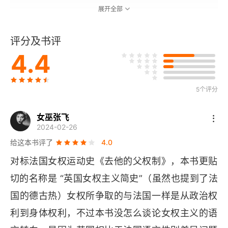
展开全部
第六章 为投票权而战：妇女选举权运动者
评分及书评
第七章 为投票权而战：妇女选举权女斗士
4.4
第八章 20世纪早期的女权主义
5个评分
第九章 女权主义第二浪潮：20世纪后期
女巫张飞
第十章 世界各国的女权主义者
2024-02-26
给这本书评了
4.0
后记
对标法国女权运动史《去他的父权制》，本书更贴
切的名称是 “英国女权主义简史”（虽然也提到了法
国的德古热）女权所争取的与法国一样是从政治权
利到身体权利，不过本书没怎么谈论女权主义的语