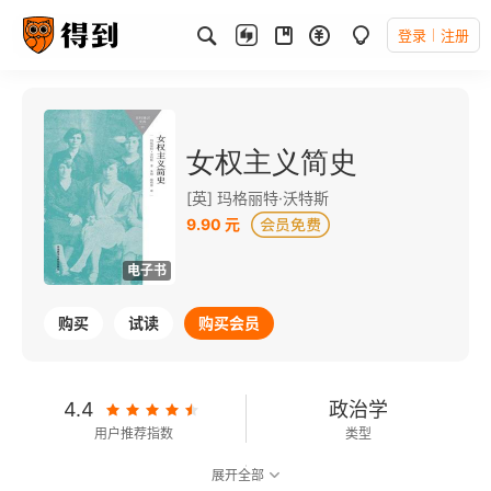
登录
注册
女权主义简史
[英] 玛格丽特·沃特斯
9.90 元
电子书
购买
试读
购买会员
4.4
政治学
用户推荐指数
类型
展开全部
7.3
可以朗读