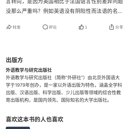
言转向，是因为英国相比于法国语言性别差异问题
没那么严重吗？例如英语没有阴阳性而法语的名词
都有阴阳性，以及很多形容人的名词如 
professeur
转发
评论
1
分享
（教师）、é
crivan
（作家）都只有阳性形式（也
许现在已经发生了很大改变）。
出版方
外语教学与研究出版社
外语教学与研究出版社（简称“外研社”）由北京外国语大
学于1979年创办，是一家以外语出版为特色，涵盖全学科
出版、汉语出版、科学出版、少儿出版等领域的综合性教
育出版机构，是国内领先、国际知名的大学出版社。
喜欢这本书的人也喜欢