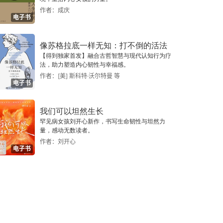
作者：成庆
电子书
像苏格拉底一样无知：打不倒的活法
【得到独家首发】融合古哲智慧与现代认知行为疗
法，助力塑造内心韧性与幸福感。
作者：[美] 斯科特·沃尔特曼 等
电子书
我们可以坦然生长
罕见病女孩刘开心新作，书写生命韧性与坦然力
量，感动无数读者。
作者：刘开心
电子书