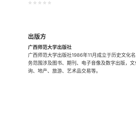
第一章 背景
位置
出版方
土地利用
广西师范大学出版社
田赋征收
广西师范大学出版社1986年11月成立于历史文
务范围涉及图书、期刊、电子音像及数字出版，文
第二章 农民社群中的合作与控制——乡地制
询、地产、旅游、艺术品交易等。
乡地的起源
乡地的选任
作为中间人的乡地
1900年后的延续与变化