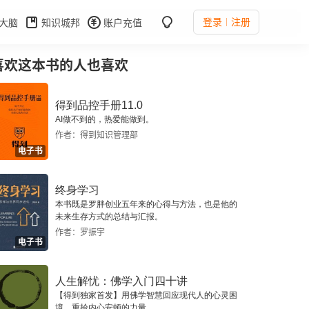
登录
注册
大脑
知识城邦
账户充值
喜欢这本书的人也喜欢
得到品控手册11.0
AI做不到的，热爱能做到。
作者：得到知识管理部
电子书
终身学习
本书既是罗胖创业五年来的心得与方法，也是他的
未来生存方式的总结与汇报。
作者：罗振宇
电子书
人生解忧：佛学入门四十讲
【得到独家首发】用佛学智慧回应现代人的心灵困
境，重拾内心安顿的力量。