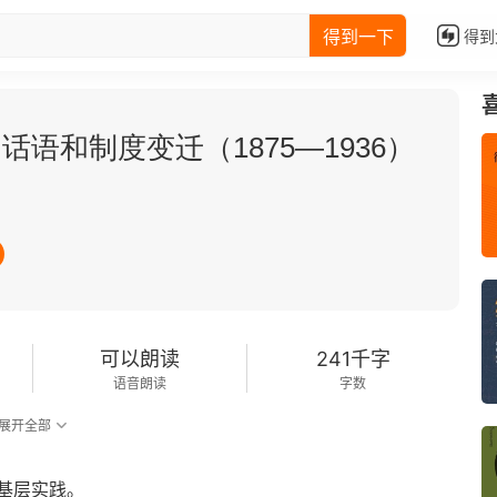
得到一下
得到
语和制度变迁（1875—1936）
可以朗读
241千字
语音朗读
字数
展开全部
基层实践。