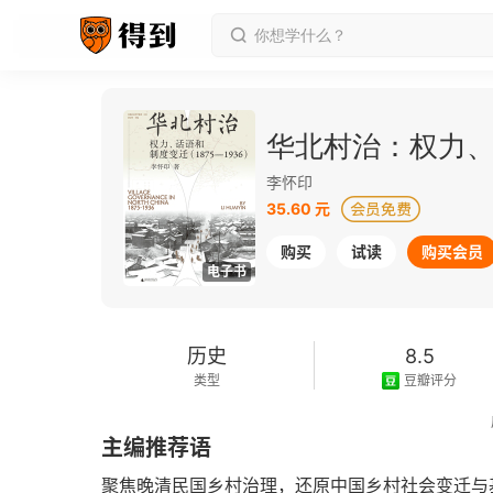
华北村治：权力、话
李怀印
35.60 元
购买
试读
购买会员
电子书
历史
8.5
类型
豆瓣评分
2025-08-01
主编推荐语
发行日期
聚焦晚清民国乡村治理，还原中国乡村社会变迁与