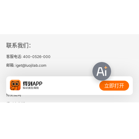
峙，而使之归合为一种绝对的生存。不管这个理论
引用到自然和智力的其他各部门时是怎样地骇人听
闻，但是用它来解释文明的途径，似乎不是不合理
的公式，而它的实在内容不外乎如次：在开化程度
联系我们：
较次的国家里，各种政治的和道德的限制被看作是
客观方面所安排的；社会的机构，像自然事物的世
客服电话: 400-0526-000
邮箱: iget@luojilab.com
界一样，被看作是人类所不得不接受的东西；而且
个人又须顺从各种规定，至于它们是否合法或者正
相关链接：
立即打开
当，他可不能判断，虽然它们常常把他当作牛马那
得到官网
样驱使奔走，甚至还要他牺牲生命。相反地，在高
得到企业版
度文明的国家里，虽然一样要做自我牺牲，但这是
时间的朋友
因为个人认为正当和必需的各种法律、制度的缘
故。这一种关系的转变，无须使用什么非常的名
了解更多：