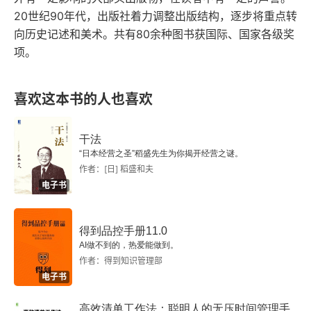
附录三 地名对照表
20世纪90年代，出版社着力调整出版结构，逐步将重点转
切宗教的和政治的结社，都建筑在远非 “一人” 或
向历史记述和美术。共有80余种图书获国际、国家各级奖
附录四 引用书名对照表
 “众人” 所能控制的若干原则之上。而且古今中外，
项。
无论何人都是在这些原则或它们的某一形态里生长
附录五 其他固有名词对照表
和活动的。惟一的问题是：那些原则是从哪里推演
喜欢这本书的人也喜欢
出来的？那些维系社会的、宗教的和政治的根本信
仰或迷信是从哪里发生的？它们并不是 “教士权术”
干法
“日本经营之圣”稻盛先生为你揭开经营之谜。
 或 “君王权术” 所创造的，相反地，教士权力和君
作者：[日] 稻盛和夫
电子书
王权力都是从它们而来的。它们又不是社会公约的
产物，相反地，社会却是从它们而来的；它们也不
得到品控手册11.0
是人类意志薄弱的空想，鼓励人求赦于 “自然” 的权
AI做不到的，热爱能做到。
力，以推进他的有限的、尘世的欲念。这样看时，
作者：得到知识管理部
电子书
世界上通行的若干宗教体系的现象似乎都可以解释
明白了。然而有不止一种东方信条的虚无主义，印
高效清单工作法：聪明人的无压时间管理手