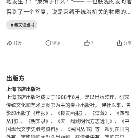
地发生了：“束缚于什么？”—— 一位肤浅的发问者
第二篇 从第二次普尼克战争到皇帝当政时期
得到了一个答复，说是束缚于统治机关的物质的权
第三篇
力，也许就心满意足了。一切有希望的思想家们从
# 每天读点书
 “历史” 中所认识的那种文明化进程，其目的和范围
第四部 日尔曼世界
便是取得 “合理的自由”。但是 “自由” 这个字是假
转发
评论
7
分享
第一篇 基督教日尔曼世界的元素
定有着一种事先的束缚的，于是问题便自然而然地
发生了：“束缚于什么？”—— 一位肤浅的发问者得
第二篇 中古时代
到了一个答复，说是束缚于统治机关的物质的权
出版方
第三篇 现代
力，也许就心满意足了。在上世纪，甚至本世纪
上海书店出版社
初，许多研究政治的人对于这一个答复都表示满
附录一 重要词语对照表
上海书店出版社成立于1988年6月，是以出版整理、研究
传统文化和艺术类图书为主的专业出版社。 建社以来，曾
意；这是现代一位权威思想家的大功绩之一，他居
说明
影印出版了《申报》、《良友画报》、《道藏》、《四部
然把这种由言论产生的偏见（这已变成一种由哲学
丛刊》、《明实录》、《天一阁藏明代方志选刊》、《中
附录二 人名对照表
理论产生的偏见）所僭拟的地位取消了；他又恢复
国现代文学史参考资料》、《民国丛书》等一系列在国内
外有一定影响的大部头出版物，在读者中有一定的声誉。
了那个简单的真理，就是人间一切稳固的组织、一