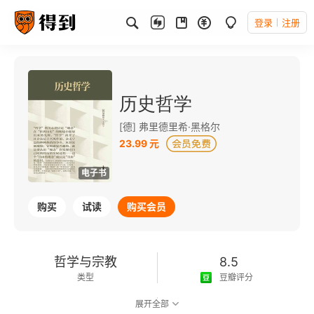
登录
注册
历史哲学
[德] 弗里德里希·黑格尔
23.99 元
电子书
购买
试读
购买会员
哲学与宗教
8.5
类型
豆瓣评分
展开全部
可以朗读
349千字