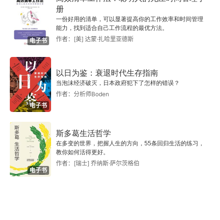
册
度信徒的自杀的努力，以求归于一种纯粹否定的
一份好用的清单，可以显著提高你的工作效率和时间管理
 “神明”，却是不能适合于这样粗陋的公式的；同时
能力，找到适合自己工作流程的最优方法。
作者：[美] 达蒙·扎哈里亚德斯
电子书
以一种 “神圣的权利” 交托于一个妇人、小孩的那种
政治的迷信也是完全没有解释到的。所以照上述的
以日为鉴：衰退时代生存指南
看法，只有把这些现象认为是 “幻想”、“空想”、“做
当泡沫经济破灭，日本政府犯下了怎样的错误？
作者：分析师Boden
梦”，是人们无聊的想象的产物 —— 只有把它们和
电子书
有些人认为充满在未成熟的人类历史中的种种荒谬
事情相提并论。再不然，就把它们认为是人类智慧
斯多葛生活哲学
在多变的世界，把握人生的方向，55条回归生活的练习，
生活和道德生活所由发生的那种 “本质的智力” 的原
教你如何活得更好。
始的教训。在黑格尔看来，它们乃是无限的 “理性”
作者：[瑞士] 乔纳斯·萨尔茨格伯
电子书
 的客观的显示 —— 乃是上帝的第一番启示，上帝
既然 “使万族一系的人类生息于地球之上，又先期
决定了各种时代和人世的范围，使人类一旦思慕到