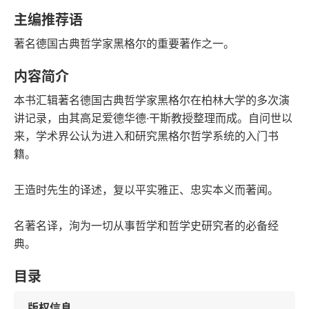
语音朗读
字数
主编推荐语
2022-08-01
著名德国古典哲学家黑格尔的重要著作之一。
发行日期
内容简介
本书汇辑著名德国古典哲学家黑格尔在柏林大学的多次演
讲记录，由其高足爱德华德·干斯教授整理而成。自问世以
来，学术界公认为进入和研究黑格尔哲学系统的入门书
籍。
王造时先生的译述，复以平实雅正、忠实本义而著闻。
名著名译，洵为一切从事哲学和哲学史研究者的必备经
典。
目录
版权信息