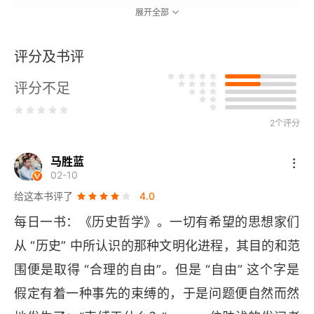
展开全部
第二篇 印度
评分及书评
第二篇 （续）印度——佛教
评分不足
第三篇 波斯
2个评分
第二部 希腊世界
第一篇 希腊精神的元素
马胜蓝
02-10
第二篇 美的个性形态
给这本书评了
4.0
每日一书：《历史哲学》。一切有希望的思想家们
第三篇 希腊精神的衰落
从 “历史” 中所认识的那种文明化进程，其目的和范
第三部 罗马世界
围便是取得 “合理的自由”。但是 “自由” 这个字是
假定有着一种事先的束缚的，于是问题便自然而然
第一篇 从罗马开国到第二次普尼克战争