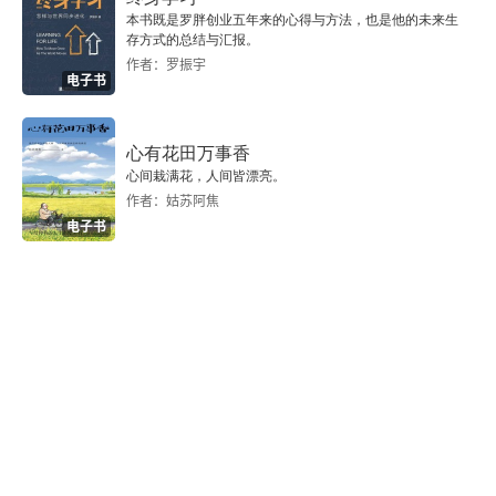
本书既是罗胖创业五年来的心得与方法，也是他的未来生
爱说话的小姑娘乌仁塔娜
存方式的总结与汇报。
作者：罗振宇
擦肩而过的往事
电子书
求职记
心有花田万事香
心间栽满花，人间皆漂亮。
从春分到寒露
作者：姑苏阿焦
电子书
凝望或者倾听
辑三
尘世成都
梅花堂的相遇
延安有味