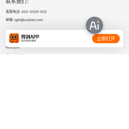
联系我们：
客服电话: 400-0526-000
慢慢地，就这样
邮箱: iget@luojilab.com
微尘里的时光
相关链接：
立即打开
我对安静缓慢的柔情与敬意
得到官网
“乱炖”的法则
得到企业版
时间的朋友
辑四
了解更多：
一座城，两条江
从呼兰河到黄浦江
一个家族的“追光”叙事
下载「得到App」
关注微信公众号
1