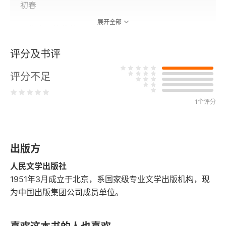
初春
展开全部
那些山里的花草
评分及书评
台地达子香
评分不足
时光深处坚硬的存在
一条街的宿命
1个评分
尼玛察氏的少年萨满
出版方
黄豆，黄豆
人民文学出版社
瑚布图河的隐喻
1951年3月成立于北京，系国家级专业文学出版机构，现
为中国出版集团公司成员单位。
不在森林，就在大地
三道关记事