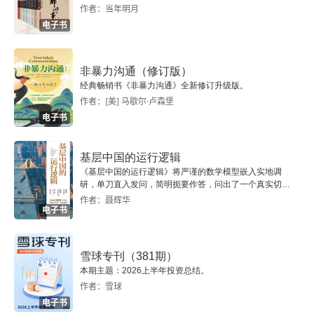
第二章 深宫疑云
作者：当年明月
电子书
第三章 元宝街
第四章 美人计
非暴力沟通（修订版）
经典畅销书《非暴力沟通》全新修订升级版。
第五章 螺蛳太太
作者：[美] 马歇尔·卢森堡
电子书
第六章 曲折情关
基层中国的运行逻辑
第七章 帮夫运
《基层中国的运行逻辑》将严谨的数学模型嵌入实地调
研，单刀直入发问，简明扼要作答，问出了一个真实切近
的基层中国。
第八章 寿域宏开
作者：聂辉华
电子书
第九章 千丝万缕
雪球专刊（381期）
第十章 力争上游
本期主题：2026上半年投资总结。
作者：雪球
第十一章 移花接木
电子书