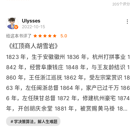
第十一章
205个评分
高阳版《胡雪岩全传》 2
Ulysses
2022-10-15
版权信息
给这本书评了
5.0
《红顶商人胡雪岩》
第一章
1823 年，生于安徽徽州 1836 年，杭州打拼事业 1
第二章
842 年，经营阜康钱庄 1848 年，与王友龄结识 1
第三章
860 年，王任浙江巡抚 1862 年，受左宗棠赏识 18
63 年，左任闽浙总督 1864 年，家产已过千万 186
第四章
6 年，左任陕甘总督 1872 年，修建杭州豪宅 1874 
第五章
年，开创胡庆余堂 1881 年，被赏赐黄马褂 1883
 年，革职查抄家产 1885 年，郁郁而终杭州    胡雪
第六章
# 学决策算法，解人生难题
岩失败的主要原因有，工业革命后手工业开始没
第七章