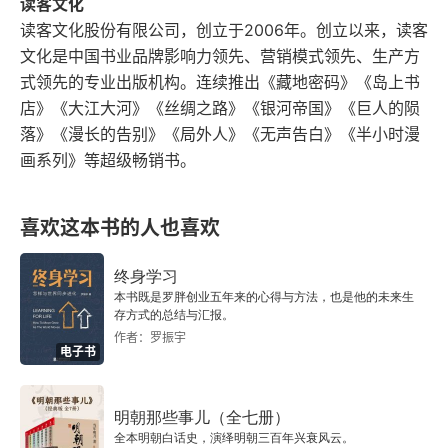
读客文化
第四章
读客文化股份有限公司，创立于2006年。创立以来，读客
文化是中国书业品牌影响力领先、营销模式领先、生产方
第五章
式领先的专业出版机构。连续推出《藏地密码》《岛上书
店》《大江大河》《丝绸之路》《银河帝国》《巨人的陨
第六章
落》《漫长的告别》《局外人》《无声告白》《半小时漫
第七章
画系列》等超级畅销书。
第八章
喜欢这本书的人也喜欢
高阳版《胡雪岩全传》 5
终身学习
本书既是罗胖创业五年来的心得与方法，也是他的未来生
版权信息
存方式的总结与汇报。
作者：罗振宇
前记
电子书
第一章 出将入相
明朝那些事儿（全七册）
全本明朝白话史，演绎明朝三百年兴衰风云。