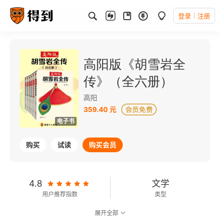
登录
注册
高阳版《胡雪岩全
传》（全六册）
高阳
359.40 元
电子书
购买
试读
购买会员
4.8
文学
用户推荐指数
类型
展开全部
可以朗读
1438千字