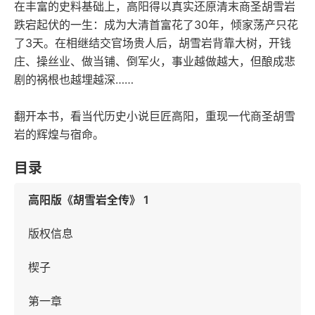
在丰富的史料基础上，高阳得以真实还原清末商圣胡雪岩
跌宕起伏的一生：成为大清首富花了30年，倾家荡产只花
了3天。在相继结交官场贵人后，胡雪岩背靠大树，开钱
庄、操丝业、做当铺、倒军火，事业越做越大，但酿成悲
剧的祸根也越埋越深……
翻开本书，看当代历史小说巨匠高阳，重现一代商圣胡雪
岩的辉煌与宿命。
目录
高阳版《胡雪岩全传》 1
版权信息
楔子
第一章