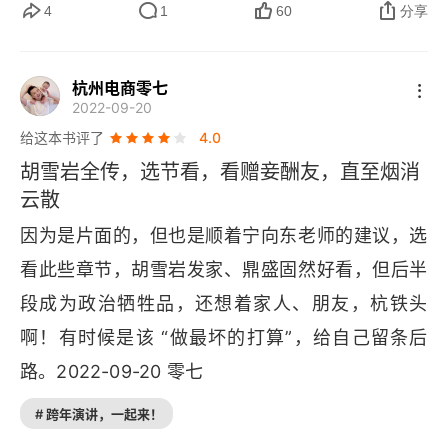
落，胡雪岩为了维持广大江南农村养蚕人家的生
4
1
60
分享
计，不愿改弦易辙，后遭遇资金周转不灵的困境。
第八章
在胡雪岩与洋商斗争过程中，却得不到朝廷支持，
杭州电商零七
第九章
2022-09-20
他也是李鸿章和左宗棠争夺政治权力的牺牲者。
给这本书评了
4.0
高阳版《胡雪岩全传》 3
胡雪岩全传，选节看，看赠妾酬友，直至烟消
版权信息
云散
因为是片面的，但也是顺着宁向东老师的建议，选
第一章
看此些章节，胡雪岩发家、鼎盛固然好看，但后半
第二章
段成为政治牺牲品，还想着家人、朋友，杭铁头
第三章
啊！有时候是该 “做最坏的打算”，给自己留条后
路。2022-09-20 零七
第四章
# 跨年演讲，一起来！
第五章