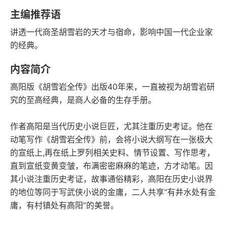
语音朗读
字数
主编推荐语
2018-05-01
讲透一代商圣胡雪岩的天才与宿命，影响中国一代企业家
发行日期
的经典。
内容简介
高阳版《胡雪岩全传》出版40年来，一直被视为胡雪岩研
究的至高经典，是商人必备的生存手册。
作者高阳是当代历史小说巨匠，尤其注重历史考证。他在
动笔写作《胡雪岩全传》前，会将小说大纲写在一张极大
的宣纸上,再在纸上罗列相关史料、情节设置、写作思考，
直到宣纸变黄变皱，布满密密麻麻的笔迹，方才动笔。因
其小说注重历史考证，故事通俗精彩，高阳在历史小说界
的地位等同于写武侠小说的金庸，二人共享“有井水处有金
庸，有村镇处有高阳”的美誉。