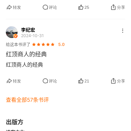
转发
评论
25
分享
第六章
第七章
李纪宏
2024-10-31
第八章
给这本书评了
5.0
第九章
红顶商人的经典
红顶商人的经典
高阳版《胡雪岩全传》 4
版权信息
转发
评论
21
分享
第一章
查看全部57条书评
第二章
第三章
出版方