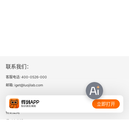
第七章 回光返照
第八章 探骊得珠
第九章 大封典铺
第十章 赠妾酬友
第十一章 少年绮梦
联系我们：
第十二章 不堪回首
客服电话: 400-0526-000
邮箱: iget@luojilab.com
第十三章 人去楼空
相关链接：
第十四章 城狐社鼠
立即打开
得到官网
第十五章 烟消云散
得到企业版