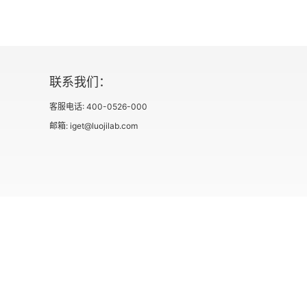
第十九章
第二十章
第二十一章
联系我们：
客服电话: 400-0526-000
第二十二章
邮箱: iget@luojilab.com
第二十三章
第二卷
第一章
第二章
社会信用代码 91110108662186561M
出版物经营许可
用户协议
第三章