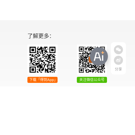
了解更多：
分享
下载「得到App」
关注微信公众号
04号
增值电信业务经营许可证 京ICP证090644号
2042303号