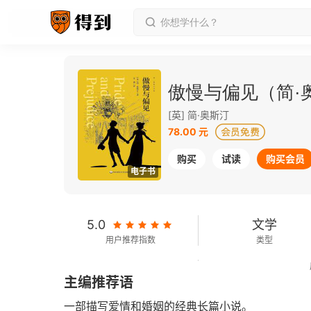
傲慢与偏见（简·
[英] 简·奥斯汀
78.00 元
购买
试读
购买会员
电子书
5.0
文学
用户推荐指数
类型
202千字
2024-05-01
主编推荐语
字数
发行日期
一部描写爱情和婚姻的经典长篇小说。