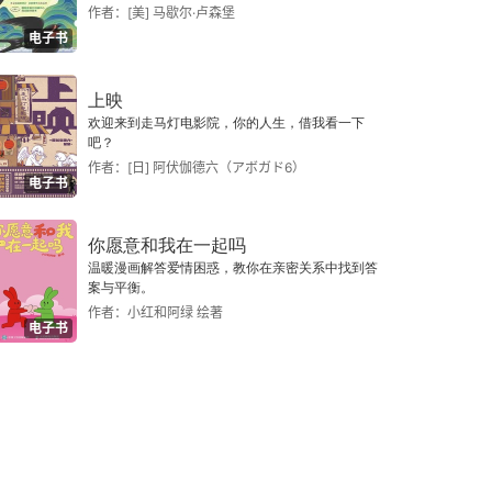
作者：[美] 马歇尔·卢森堡
电子书
上映
欢迎来到走马灯电影院，你的人生，借我看一下
吧？
作者：[日] 阿伏伽德六（アボガド6）
电子书
你愿意和我在一起吗
温暖漫画解答爱情困惑，教你在亲密关系中找到答
案与平衡。
作者：小红和阿绿 绘著
电子书