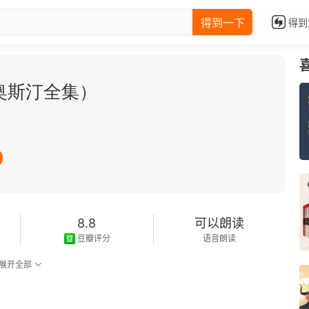
得到一下
得到
奥斯汀全集）
8.8
可以朗读
豆瓣评分
语音朗读
展开全部