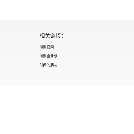
相关链接：
得到官网
得到企业版
时间的朋友
证 新出发京零字第海200073号
广播电视节目制作经营许可证 （京）字第012
信息网络传播视听节目许可证 0110567
隐私政策
知识产权声明
京ICP备05039090号-10
京公网安备 1101050
北京优视米网络科技有限公司
Copyright © 2022 All rights reserved