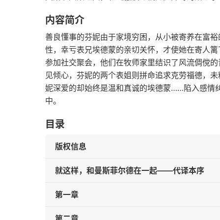
内容简介
善良懂事的芬妮由于家境穷困，从小被寄养在富裕
性，幸亏表兄埃德蒙的亲切关怀，才使她在寄人篱
参加社交聚会，他们在牧师家里结识了风流倜傥的
见倾心，芬妮的两个表姐则拼命追求克劳福德，未
妮深爱的却始终是温和真诚的埃德蒙……陷入感情
中。
目录
版权信息
就这样，和曼斯菲尔德在一起——代译本序
第一章
第二章