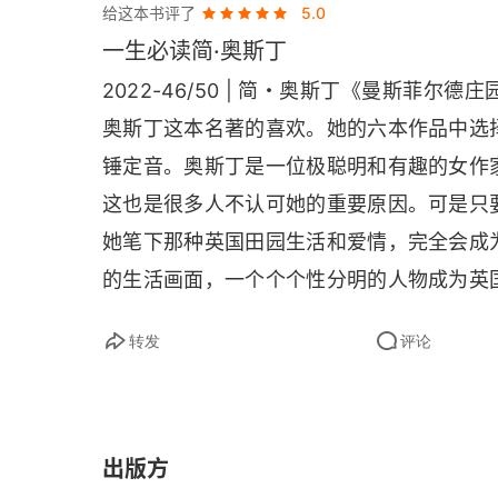
给这本书评了
5.0
头时却遇到了心有所属的范妮。范妮总让我
第三十章
一生必读简·奥斯丁
了自己的表哥，如果黛玉也像范妮一样隐忍，
第三十一章
2022-46/50 | 简・奥斯丁《曼斯菲
生家里，已经不能适应，她能够再回到曼斯
奥斯丁这本名著的喜欢。她的六本作品中选
丽亚抛弃丈夫与亨利私奔以及同样与人私奔
第三十二章
锤定音。奥斯丁是一位极聪明和有趣的女作
应。揭开家庭的脉脉温情，是 “见面三分熟
第三十三章
这也是很多人不认可她的重要原因。可是只
远不可能有踏入曼斯菲尔德的一天。正如书
她笔下那种英国田园生活和爱情，完全会成
第三十四章
带早已名存实亡。    每个人都希望生活
的生活画面，一个个个性分明的人物成为英
道，那是多么的可悲。于是想到，难怪要有
第三十五章
很难不说她笔下那些出身卑微灵魂高贵的女
时候鼓吹思想变革的就是不安定因素，要被
转发
评论
为简・奥斯丁》《理智与情感》等电影时，
第三十六章
息科技加持的管制。于是有一份稳定的收入
园》也是一样。出生卑微的芬妮被寄养到条
第三十七章
娘，在表哥的关心塑造下，成为一个人人赞
第三十八章
出版方
属。故事很简单，可描绘得引人入胜、深入