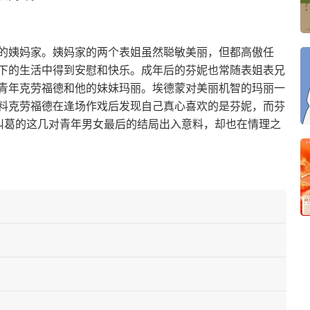
的姨妈家。姨妈家的两个表姐虽然聪敏美丽，但都高傲任
下的生活中得到安慰和快乐。成年后的芬妮也常随表姐表兄
青年克劳福德和他的妹妹玛丽。埃德蒙对美丽机智的玛丽一
料克劳福德在逢场作戏后发现自己真心喜欢的是芬妮，而芬
纠葛的这几对青年男女最后的结局出入意料，却也在情理之