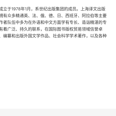
表现，真是栩栩如生。她笔下那些她宠爱的角色，读
立于1978年1月，系世纪出版集团的成员。上海译文出版
得太深刻到位。奥斯丁也是个毒舌作家，讽刺手法了
拥有众多精通英、法、俄、德、日、西班牙、阿拉伯等主要
智慧、生机勃勃，甚至带点傲慢和恶意的态度。她对
作者队伍中多为在外语和中文方面学有专长、造诣精湛的专
叙述里。最后第 
N 
次表达一下我对这套企鹅布纹的
有着广泛、持久的联系，在国际图书版权贸易领域信誉卓
、编纂和出版外国文学作品、社会科学学术著作，以及各种
好，且不用担心天天盘它容易折损。给上译点赞！