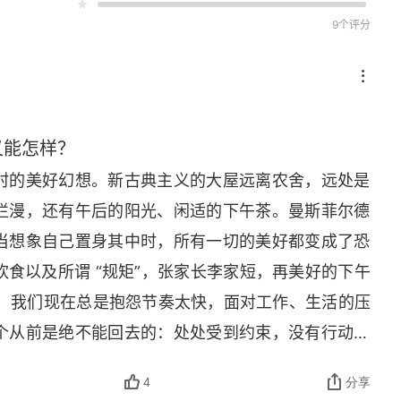
9个评分
又能怎样？
村的美好幻想。新古典主义的大屋远离农舍，远处是
烂漫，还有午后的阳光、闲适的下午茶。曼斯菲尔德
当想象自己置身其中时，所有一切的美好都变成了恐
食以及所谓 “规矩”，张家长李家短，再美好的下午
   我们现在总是抱怨节奏太快，面对工作、生活的压
个从前是绝不能回去的：处处受到约束，没有行动自
界。上等人家的女儿除了憧憬爱情再无事可做，吃喝
4
分享
发，与行尸走肉何异？农家整天劳作只为糊口，没有