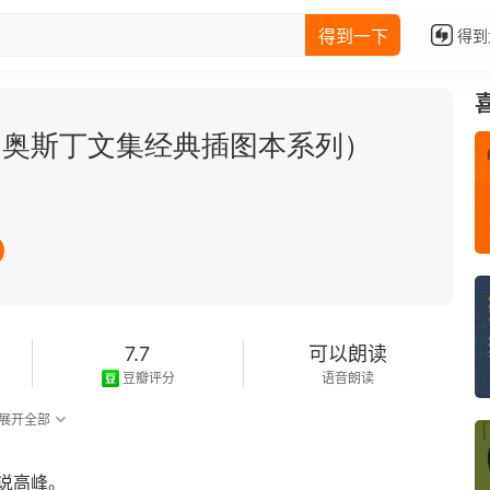
得到一下
得到
（奥斯丁文集经典插图本系列）
7.7
可以朗读
豆瓣评分
语音朗读
展开全部
说高峰。