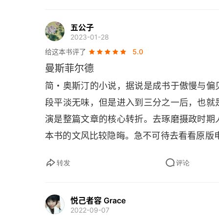
上升通道，最大的梦想是进天堂。在那个等
第二十一章
五公子
样貌。穷人的天堂是不用辛劳就能吃饱穿暖
2023-01-28
第二十二章
情人环绕，范妮的天堂是与埃德蒙长相思守
给这本书评了
5.0
神的布道增添了愚弄的味道。    罗什渥
第二十三章
曼斯菲尔德
这个愚蠢无趣的富 
N 
代，而选择与个子不
简・奥斯汀的小说，据说是成书于傲慢与偏
第二十四章
下场有点惨，但玛丽亚是那个时代敢于突破
段平淡无味，但是进入到三分之一后，也就
第二十五章
德蒙德感情是真挚的，如果不是埃德蒙提出
演是整篇文章的核心转折。去琢磨摄政时期
保持自己的独立判断，是这群女性中最接近
本书的文风比较隐晦。急不可待去看看原版
第二十六章
点怪怪的，最终放弃克劳福德小姐的根本原
第二十七章
多男性一样听不得另一半对自己原生家庭的
转发
评论
个备胎则给所有暗恋中的女孩子提供了坚持下
第二十八章
的男子都是反面角色。然而即便这样一个长
悦己者容 Grace
第二十九章
2022-09-07
是和人家调情而已，到处撩拨美人以感受自