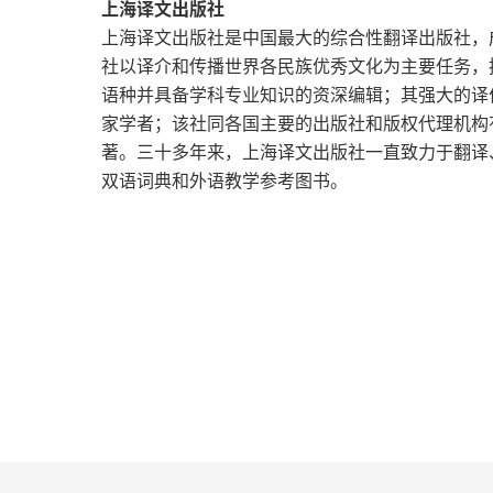
个人物的性格，通过多种手法多维度的深刻
上海译文出版社
第三十九章
上海译文出版社是中国最大的综合性翻译出版社，成
者也很难不爱，不是因为主角光环，而是写
社以译介和传播世界各民族优秀文化为主要任务，
第四十章
得，最吸引人的是她在叙事的时候那种充满
语种并具备学科专业知识的资深编辑；其强大的译
社会的洞察都藏在她不动声色、看似闲谈的
家学者；该社同各国主要的出版社和版权代理机构
第四十一章
著。三十多年来，上海译文出版社一直致力于翻译
喜爱，绝对的颜值担当。装帧纸张排版都很
双语词典和外语教学参考图书。
第四十二章
第四十三章
第四十四章
第四十五章
第四十六章
第四十七章