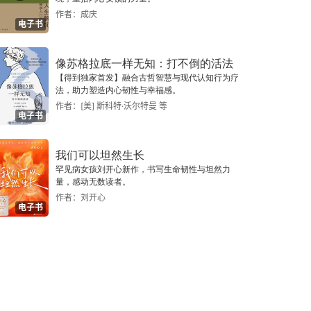
作者：成庆
电子书
像苏格拉底一样无知：打不倒的活法
【得到独家首发】融合古哲智慧与现代认知行为疗
法，助力塑造内心韧性与幸福感。
作者：[美] 斯科特·沃尔特曼 等
电子书
我们可以坦然生长
罕见病女孩刘开心新作，书写生命韧性与坦然力
量，感动无数读者。
作者：刘开心
电子书