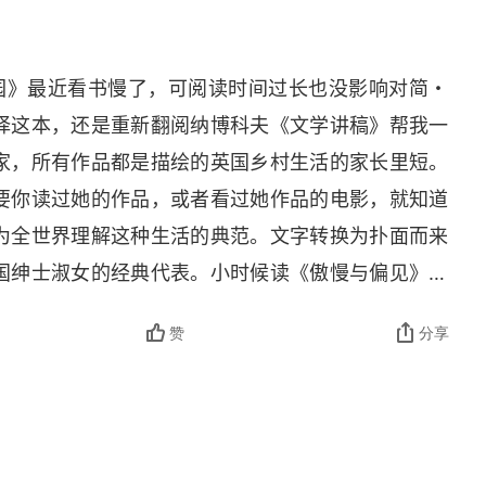
想起黛玉，同样寄人篱下，同样体质虚弱，同样爱上
就能得到幸福吗？    当一直养尊处优的范妮回到原
尔德庄园》最近看书慢了，可阅读时间过长也没影响对简・
菲尔德很大程度上是因为大表哥汤姆病重、大表姐玛
择这本，还是重新翻阅纳博科夫《文学讲稿》帮我一
的二表姐朱莉娅，三个孩子都出了大事，家里缺人照
家，所有作品都是描绘的英国乡村生活的家长里短。
” 的残酷，如果范妮没有回家，估计她的妹妹苏珊永
要你读过她的作品，或者看过她作品的电影，就知道
中所说：这么长的分离，这么不同的处境，血缘的纽
为全世界理解这种生活的典范。文字转换为扑面而来
富足安定，然而如果不能生在富裕人家，又没有上升通
国绅士淑女的经典代表。小时候读《傲慢与偏见》，
愚民政策，只有大家都安于本分，社会才会稳定。这
性，在某种程度上帮助塑造了价值观。近些年看《成
坚决取缔。在过去是下午茶提供的舆论场，现在是信
赞
分享
爱上那种文艺范十足的英国田园风。《曼斯菲尔德庄
，再有点事情做变得那么可贵。
件优渥的姨妈家，如何从什么都不懂胆小害羞的小姑
叹喜欢的高贵善良的人。并最终和表哥有情人终成眷
人心就不简单。奥斯丁的业务能力真的太棒了。每一