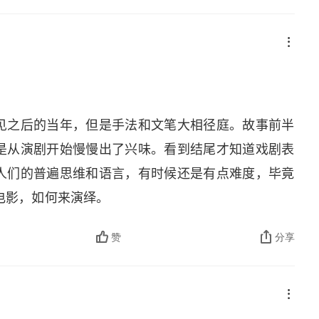
级森严的世界，即便是天堂，对不同的人也有不同的
，玛丽亚的天堂是坐拥索瑟顿豪华的宫殿又有可心的
。在那个世界，牧师的职位是可以买卖的，给看似圣
兹先生按现在的标准应该是高估帅了，但玛丽亚却并不爱
高、相貌不佳却风雅气派的克劳福德先生私奔，虽然
见之后的当年，但是手法和文笔大相径庭。故事前半
传统的新女性。克劳福德小姐虽然嫌贫爱富，但对埃
是从演剧开始慢慢出了兴味。看到结尾才知道戏剧表
分手估计她多半会放弃虚荣与他结婚，并且她始终能
人们的普遍思维和语言，有时候还是有点难度，毕竟
现代人的一个。相比起来埃德蒙对范妮的感情来得有
电影，如何来演绎。
因是后者指责玛丽亚勾引了克劳福德先生，和现在很
一点批评，等他与前任分手后又想起备胎，而范妮这
赞
分享
去的勇气和慰藉。    简奥斯汀的书里，名字叫亨利
得不怎么样的花花公子，在曼斯菲尔德庄园里也不过
己的魅力，还没有到骗财骗色的地步，可惜浪子想回