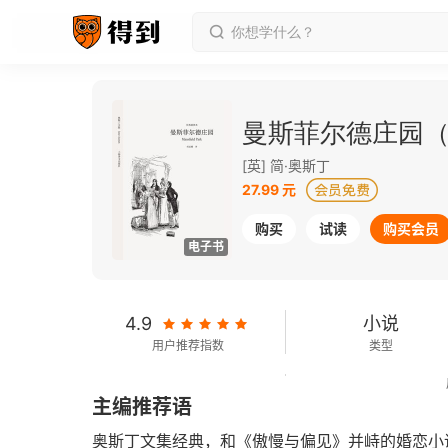
曼斯菲尔德庄园
[英] 简·奥斯丁
27.99 元
购买
试读
购买会员
电子书
4.9
小说
用户推荐指数
类型
282千字
2017-08-01
主编推荐语
字数
发行日期
奥斯丁文集经典，和《傲慢与偏见》并峙的婚恋小