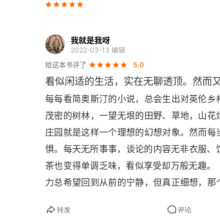
第十二章
我就是我呀
第十三章
2022-03-13 编辑
给这本书评了
5.0
第十四章
看似闲适的生活，实在无聊透顶。然而
第十五章
每每看简奥斯汀的小说，总会生出对英伦乡
茂密的树林，一望无垠的田野、草地，山花
第十六章
庄园就是这样一个理想的幻想对象。然而每
第十七章
惧。每天无所事事，谈论的内容无非衣服、饮
第十八章
茶也变得单调乏味，看似享受却万般无趣。 
力总希望回到从前的宁静，但真正细想，那
第十九章
由，无法接触到新知识，更无望走出去看世
转发
评论
第二十章
玩乐毫无目标的日子年复一年，转眼青丝白