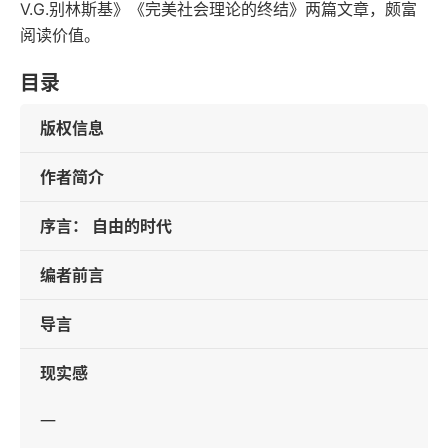
V.G.别林斯基》《完美社会理论的终结》两篇文章，颇富
阅读价值。
目录
版权信息
作者简介
序言： 自由的时代
编者前言
导言
现实感
一