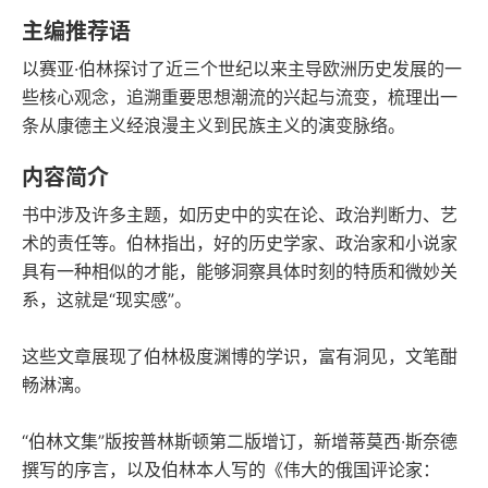
语音朗读
字数
主编推荐语
2021-12-01
以赛亚·伯林探讨了近三个世纪以来主导欧洲历史发展的一
发行日期
些核心观念，追溯重要思想潮流的兴起与流变，梳理出一
条从康德主义经浪漫主义到民族主义的演变脉络。
内容简介
书中涉及许多主题，如历史中的实在论、政治判断力、艺
术的责任等。伯林指出，好的历史学家、政治家和小说家
具有一种相似的才能，能够洞察具体时刻的特质和微妙关
系，这就是“现实感”。
这些文章展现了伯林极度渊博的学识，富有洞见，文笔酣
畅淋漓。
“伯林文集”版按普林斯顿第二版增订，新增蒂莫西·斯奈德
撰写的序言，以及伯林本人写的《伟大的俄国评论家：