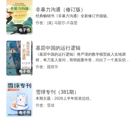
非暴力沟通（修订版）
六
经典畅销书《非暴力沟通》全新修订升级版。
作者：[美] 马歇尔·卢森堡
浪漫主义革命： 现代思想史的一场危机
电子书
一
基层中国的运行逻辑
《基层中国的运行逻辑》将严谨的数学模型嵌入实地调
二
研，单刀直入发问，简明扼要作答，问出了一个真实切近
的基层中国。
作者：聂辉华
电子书
三
四
雪球专刊（381期）
本期主题：2026上半年投资总结。
五
作者：雪球
电子书
六
七