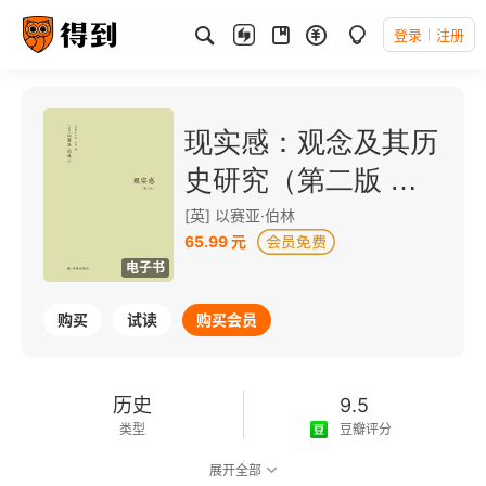
登录
注册
现实感：观念及其历
史研究（第二版 伯
林文集）
[英] 以赛亚·伯林
65.99 元
电子书
购买
试读
购买会员
历史
9.5
类型
豆瓣评分
展开全部
可以朗读
272千字