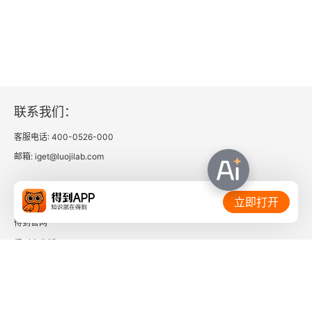
三
罗宾德拉纳特·泰戈尔与民族意识
第二版附录
伟大的俄国评论家：V.G.别林斯基
联系我们：
客服电话: 400-0526-000
完美社会理念的终结
邮箱: iget@luojilab.com
相关链接：
立即打开
得到官网
得到企业版
时间的朋友
了解更多：