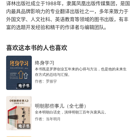
五
译林出版社成立于1988年，隶属凤凰出版传媒集团，是国
内最具品牌影响力的专业翻译出版社之一，多年来致力于
六
外国文学、人文社科、英语教育等领域的图书出版，有丰
富的选题开发经验和精干的作译者与编辑团队。
七
八
喜欢这本书的人也喜欢
马克思主义和19世纪的国际工人协会
终身学习
本书既是罗胖创业五年来的心得与方法，也是他的未来生
存方式的总结与汇报。
一
作者：罗振宇
电子书
二
三
明朝那些事儿（全七册）
全本明朝白话史，演绎明朝三百年兴衰风云。
作者：当年明月
四
电子书
五