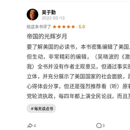
第二十章 对通用汽车公司有益的
吴于勤
2022-05-13
第二十一章 主席先生，主席先生
给这本书评了
5.0
帝国的光辉岁月
第二十二章 从容前行
要了解美国的必读书，本书密集编辑了美国从 19
第二十三章 追逐幸福
但生动，非常精彩的编辑，（吴晓波的《
第二十四章 警笛声响起
我）全书并没有作者主观意见，但通过事实
立体，并充分展示了美国国家的社会面貌，
第二十五章 改革动荡
心得体会分享，但还是强烈推荐看（听）原
第二十六章将军归营
党轮流执政，每四年都上演全民论战，而且
的错误不避讳，通读全书才能了解美国的
光荣与梦想4
# 每天读点书
同。
The devi is in the detail
. 通过大量
第二十七章 美国的新一代
苏和领导人推杯换盏的时候，越战还没有结
4
3