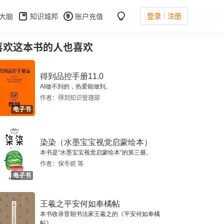
登录
注册
大脑
知识城邦
账户充值
喜欢这本书的人也喜欢
得到品控手册11.0
AI做不到的，热爱能做到。
作者：得到知识管理部
电子书
染染（水墨宝宝视觉启蒙绘本）
本书是“水墨宝宝视觉启蒙绘本”的第三册。
作者：保冬妮 等
电子书
王羲之平安何如奉橘帖
本书收录晋朝书法家王羲之的《平安何如奉橘
帖》。