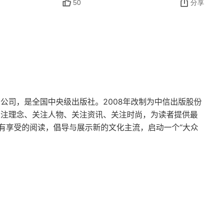
颗人造卫星不断飞过美国头顶的时候，这个全世界最
50
分享
完全不同，历史不同，文化不同，信仰不同，什么都
熟悉的事情，太多熟悉的感情，太多熟悉的发展过程。
候合订成一本，也就是中国的，光荣与梦想。
团公司，是全国中央级出版社。2008年改制为中信出版股份
关注理念、关注人物、关注资讯、关注时尚，为读者提供最
有享受的阅读，倡导与展示新的文化主流，启动一个“大众