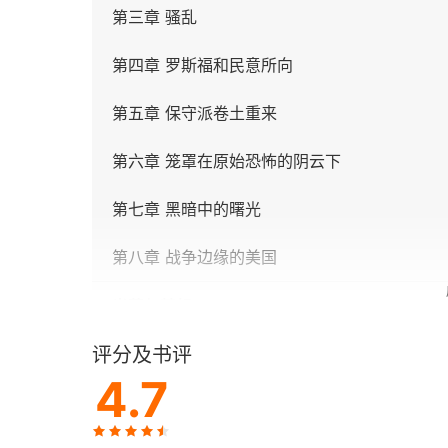
第三章 骚乱
第四章 罗斯福和民意所向
第五章 保守派卷土重来
第六章 笼罩在原始恐怖的阴云下
第七章 黑暗中的曙光
第八章 战争边缘的美国
光荣与梦想2
评分及书评
第九章 反击
4.7
第十章 国内战线