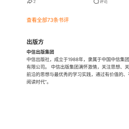
第三十七章 自尊丧尽
和电冰箱，而苏联人造的是卫星。苏联第一
2
评论
强大的国家，陷入巨大的恐慌。美国和中国
后记
查看全部73条书评
不一样，但这样拆开 40 年仔细看，太多
致谢
想起何帆老师要写变量写 30 年，到那时
出版方
大事记
中信出版集团
中信出版社，成立于1988年，隶属于中国中信集
有限公司。 中信出版集团满怀激情，关注思想、
前沿的思想与最优秀的学习实践，通过有价值的、
阅读时代”。