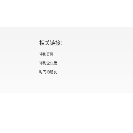
相关链接：
得到官网
得到企业版
时间的朋友
证 新出发京零字第海200073号
广播电视节目制作经营许可证 （京）字第012
信息网络传播视听节目许可证 0110567
隐私政策
知识产权声明
京ICP备05039090号-10
京公网安备 1101050
北京优视米网络科技有限公司
Copyright © 2022 All rights reserved