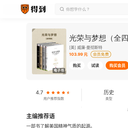
光荣与梦想（全
[美] 威廉·曼彻斯特
103.99 元
购买
试读
购买会员
电子书
4.7
历史
用户推荐指数
类型
1236千字
No.96
主编推荐语
字数
历史
一部书了解美国精神气质的起源。