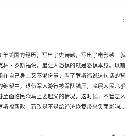
0 年美国的经历，写出了史诗感，写出了电影感。就
克林・罗斯福说，最让人恐惧的就是恐惧本身。以前
用在自己身上又不够份量，看了罗斯福说这句话的背
的绝望中，退伍军人游行被军队镇压，底层人民几乎
甚至面临民众马上要起义的情况。这时候，不管怎么
罗斯福新政，新政是不是给经济恢复带来负面影响，
的敌人，不是经济，而是恐惧。基于那样的背景，这
够有力量。曾经，美国人被嘲笑，只会生产可口可乐