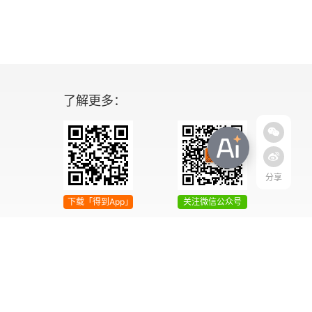
了解更多：
分享
下载「得到App」
关注微信公众号
04号
增值电信业务经营许可证 京ICP证090644号
2042303号