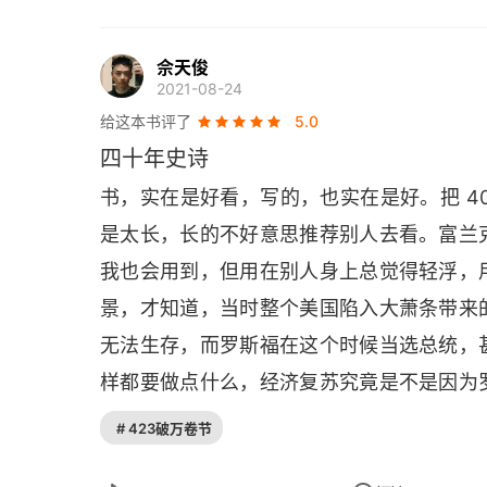
第二十八章 号角的又一次召唤
佘天俊
第二十九章 铭记勿忘
2021-08-24
给这本书评了
5.0
第三十章 权力的长臂
四十年史诗
第三十一章 伟大梦想与梦之幻灭
书，实在是好看，写的，也实在是好。把 4
第三十二章 走投无路
是太长，长的不好意思推荐别人去看。富兰
我也会用到，但用在别人身上总觉得轻浮，
第三十三章 多事之秋
景，才知道，当时整个美国陷入大萧条带来
第三十四章 沉默大多数的崛起
无法生存，而罗斯福在这个时候当选总统，
样都要做点什么，经济复苏究竟是不是因为
第三十五章 牢骚满腹的大人物们
在当时的时间点，都不是主要问题。最大
# 423破万卷节
第三十六章 美利坚“分裂”国
句，最让人恐惧的就是恐惧本身，才显得足