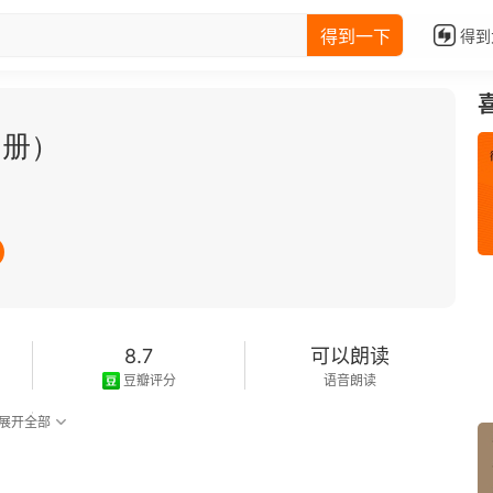
得到一下
得到
四册）
8.7
可以朗读
豆瓣评分
语音朗读
展开全部
2015-04-01
发行日期