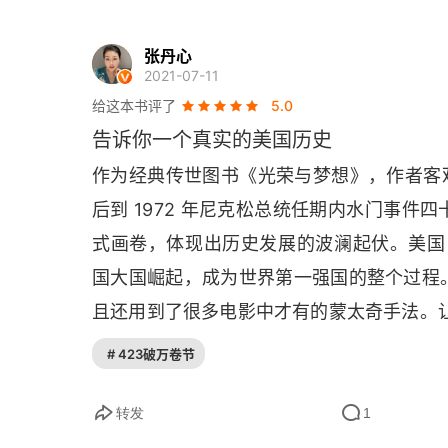
第十一章 小院丁香花开时[1]
第十二章 新世界，新风向
张丹心
2021-07-11
第十三章 胜利旗帜的光芒不再
给这本书评了
5.0
告诉你一个真实的美国历史
第十四章 哈里·杜鲁门时代的生活
作为经典传世图书《光荣与梦想》，作者客观
第十五章 黑夜里哈里的一点儿英雄形象
后到 1972 年尼克松总统任期内水门事
第十六章 疑虑重重的时代
式画卷，体现出历史发展的波澜起伏。美国 19
国大国崛起，成为世界第一强国的整个过程
第十七章 坠入深渊
且还用到了很多电影中才有的蒙太奇手法。
光荣与梦想3
# 423破万卷节
第十八章 内讧不断
转发
1
第十九章 向右转