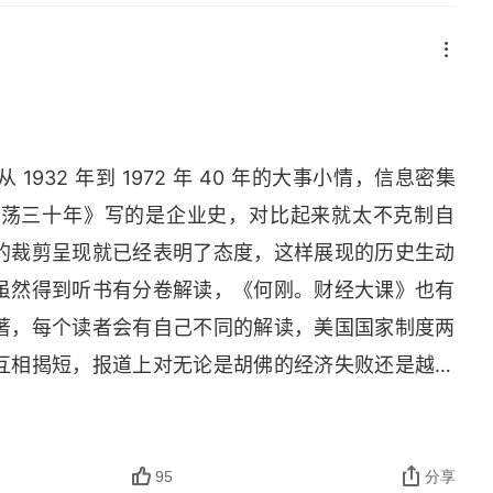
32 年到 1972 年 40 年的大事小情，信息密集
激荡三十年》写的是企业史，对比起来就太不克制自
的裁剪呈现就已经表明了态度，这样展现的历史生动
虽然得到听书有分卷解读，《何刚。财经大课》也有
著，每个读者会有自己不同的解读，美国国家制度两
互相揭短，报道上对无论是胡佛的经济失败还是越战
多样性，有问题也有生机，在文化上中美有太多的不
细节的了解，才能对历史会心一笑。（如尼克松访问中
束）
95
分享