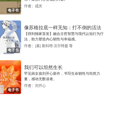
作者：成庆
电子书
像苏格拉底一样无知：打不倒的活法
【得到独家首发】融合古哲智慧与现代认知行为疗
法，助力塑造内心韧性与幸福感。
作者：[美] 斯科特·沃尔特曼 等
电子书
我们可以坦然生长
罕见病女孩刘开心新作，书写生命韧性与坦然力
量，感动无数读者。
作者：刘开心
电子书