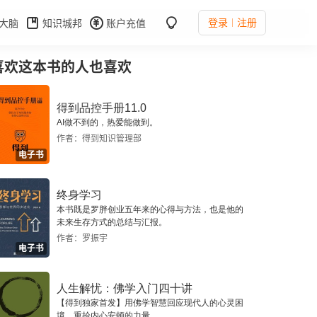
登录
注册
大脑
知识城邦
账户充值
喜欢这本书的人也喜欢
得到品控手册11.0
AI做不到的，热爱能做到。
作者：得到知识管理部
电子书
终身学习
本书既是罗胖创业五年来的心得与方法，也是他的
未来生存方式的总结与汇报。
作者：罗振宇
电子书
人生解忧：佛学入门四十讲
【得到独家首发】用佛学智慧回应现代人的心灵困
境，重拾内心安顿的力量。