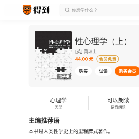
性心理学（上）
[英] 霭理士
44.00 元
购买
试读
购买会员
电子书
心理学
可以朗读
类型
语音朗读
主编推荐语
本书是人类性学史上的里程牌式著作。