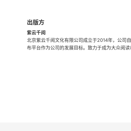
第三章 青年期的性冲动
出版方
第一节 性冲动的初期呈现
紫云千阅
第二节 自动恋
北京紫云千阅文化有限公司成立于2014年，公司
布平台作为公司的发展目标。致力于成为大众阅读
第三节 性爱的白日梦
第四节 性爱的睡梦
第五节 手淫
第六节 影恋
第七节 性的教育
第四章 性的歧变与性爱的象征