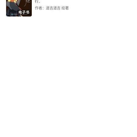
行。
Chapter 2 How to make a criminal
作者：道吉道吉 绘著
电子书
Chapter 3 Experts in court
Chapter 4 Psychology and legal proceedings
Chapter 5 Working with offenders
Chapter 6 Working with law enforcement
Chapter 7 Always the bridesmaid?
Further reading
Glossary
牛津通识读本：抑郁症