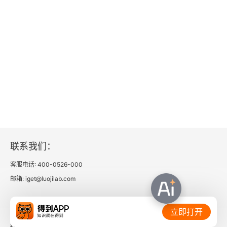
版权信息
序言
前言
第一章 忧郁症简史
第二章 现代：抑郁症的诊断与分类
第三章 哪些人具有罹患抑郁症的风险？
联系我们：
第四章 抑郁症的模型
客服电话: 400-0526-000
第五章 治疗的演变
邮箱: iget@luojilab.com
第六章 当前的争议与未来的方向
相关链接：
立即打开
第七章 现代社会的抑郁症
得到官网