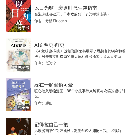
第三章 庭审专家
以日为鉴：衰退时代生存指南
当泡沫经济破灭，日本政府犯下了怎样的错误？
第四章 心理学与法律诉讼
作者：分析师Boden
电子书
第五章 与罪犯打交道
AI文明史·前史
第六章 参与执法
《AI文明史·前史》这部预测之书展示了思想者的锐利和尊
严：对未来文明格局的重大危机做出预警，提示人类做出
智慧的选择。
第七章 只是伴娘的角色吗？
作者：张笑宇
电子书
术语表
躲在一起偷偷可爱
暖心治愈动物漫画，88个小故事带来纯真与欢笑的轻松时
“牛津通识读本”己出书目
光。
作者：胖鱼
Acknowledgements
电子书
Chapter 1 The excitement and challenge of
记得拉自己一把
forensic psychology
温暖漫画陪伴迷茫成长，激励年轻人拥抱自我、继续前