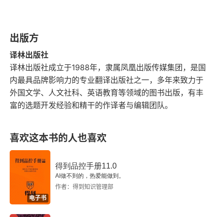
的治愈不在于消灭黑狗，而在于学会与阴影共舞，
第五章 学习和记忆，阅读和数字
用科学认知重构内在生态系统。学会和情绪和平共
出版方
处，阴天总会放晴。抑郁就像手机电池老化 ——
第六章 学习中的大脑
 明明充着电，电量却一直掉；得换电池（调整心
译林出版社
第七章 关于发展的理论和神经生物学
译林出版社成立于1988年，隶属凤凰出版传媒集团，是国
态）、修充电器（改变环境）才能正常开机。
内最具品牌影响力的专业翻译出版社之一，多年来致力于
牛津通识读本：司法心理学
外国文学、人文社科、英语教育等领域的图书出版，有丰
富的选题开发经验和精干的作译者与编辑团队。
版权信息
序言
喜欢这本书的人也喜欢
致谢
得到品控手册11.0
AI做不到的，热爱能做到。
第一章 司法心理学的成就与挑战
作者：得到知识管理部
电子书
第二章 怎样创造一个罪犯