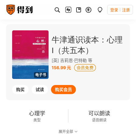
登录
注册
牛津通识读本：心理
I（共五本）
[英] 吉莉恩·巴特勒 等
156.99 元
电子书
购买
试读
购买会员
心理学
可以朗读
类型
语音朗读
展开全部
544千字
2023-06-01