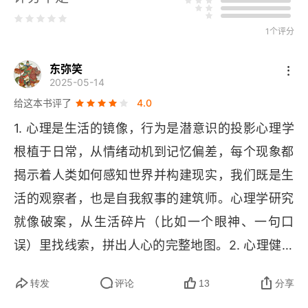
第九章 我们如何相互影响？社会心理学
第十章 心理学有什么用？
1个评分
牛津通识读本：儿童心理学
东弥笑
2025-05-14
版权信息
给这本书评了
4.0
1. 心理是生活的镜像，行为是潜意识的投影心理学
序言
根植于日常，从情绪动机到记忆偏差，每个现象都
前言
揭示着人类如何感知世界并构建现实，我们既是生
活的观察者，也是自我叙事的建筑师。心理学研究
第一章 婴儿和他们所认识的世界
就像破案，从生活碎片（比如一个眼神、一句口
第二章 学习外面的世界
误）里找线索，拼出人心的完整地图。2. 心理健康
第三章 学习语言
是动态平衡的艺术，抑郁症如同心灵的气候变化，
转发
评论
13
分享
生物学、心理认知与社会环境共同编织成因；真正
第四章 友谊、家庭、假装游戏和想象力