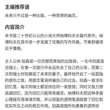
豆瓣评分
语音朗读
主编推荐语
56千字
2022-03-01
未来只不过是一种比喻，一种思想的幽灵。
字数
发行日期
内容简介
本书是二十世纪公认的小说大师纳博科夫长篇代表作。纳
博科夫在其中进一步发展了优雅的写作风格，节奏舒缓得
近乎慵倦。
主人公休·珀森是一位忧郁而笨拙的出版商，一生中四度造
访瑞士，在第一次旅行中永远失去了自己的父亲，而第二
次到瑞士时则邂逅了未来的妻子。最终他开启了一段孤独
的感伤之旅，用甜言蜜语哄骗自己的过去。珀森一直活在
回忆里，每次到瑞士都坚持住同一家旅馆；同时又极力想
逃避回忆，因为回忆只能带来痛苦。纳博科夫把这种矛盾
心理描写得淋漓尽致，并以轻盈的透明笔调探索了回忆和
现实所见之间的相互作用。珀森周围所包裹着的透明世