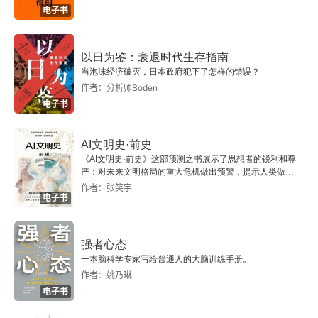
二五
电子书
二六
以日为鉴：衰退时代生存指南
当泡沫经济破灭，日本政府犯下了怎样的错误？
作者：分析师Boden
电子书
AI文明史·前史
《AI文明史·前史》这部预测之书展示了思想者的锐利和尊
严：对未来文明格局的重大危机做出预警，提示人类做出
智慧的选择。
作者：张笑宇
电子书
强者心态
一本脑科学专家写给普通人的大脑训练手册。
作者：姚乃琳
电子书