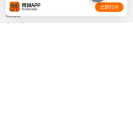
相关链接：
立即打开
得到官网
得到企业版
时间的朋友
了解更多：
下载「得到App」
关注微信公众号
社会信用代码 91110108662186561M
出版物经营许可证 新出发京零字第海200073号
广播电视节目制作经营许可证 （京）字第01204号