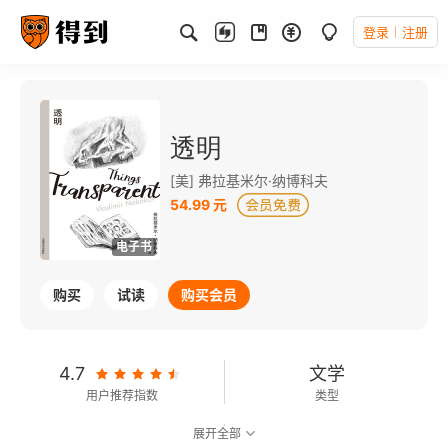
登录
注册
透明
[美] 弗拉基米尔·纳博科夫
54.99 元
电子书
购买
试读
购买会员
4.7
文学
用户推荐指数
类型
展开全部
7.6
可以朗读