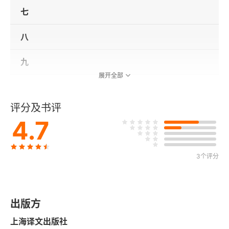
七
八
九
展开全部
一〇
评分及书评
一一
4.7
一二
3个评分
一三
一四
出版方
一五
上海译文出版社