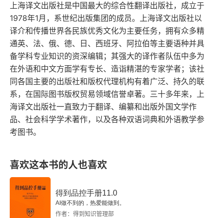
上海译文出版社是中国最大的综合性翻译出版社，成立于
一六
1978年1月，系世纪出版集团的成员。上海译文出版社以
译介和传播世界各民族优秀文化为主要任务，拥有众多精
一七
通英、法、俄、德、日、西班牙、阿拉伯等主要语种并具
一八
备学科专业知识的资深编辑；其强大的译作者队伍中多为
在外语和中文方面学有专长、造诣精湛的专家学者；该社
一九
同各国主要的出版社和版权代理机构有着广泛、持久的联
系，在国际图书版权贸易领域信誉卓著。三十多年来，上
二〇
海译文出版社一直致力于翻译、编纂和出版外国文学作
品、社会科学学术著作，以及各种双语词典和外语教学参
二一
考图书。
二二
喜欢这本书的人也喜欢
二三
得到品控手册11.0
二四
AI做不到的，热爱能做到。
作者：得到知识管理部