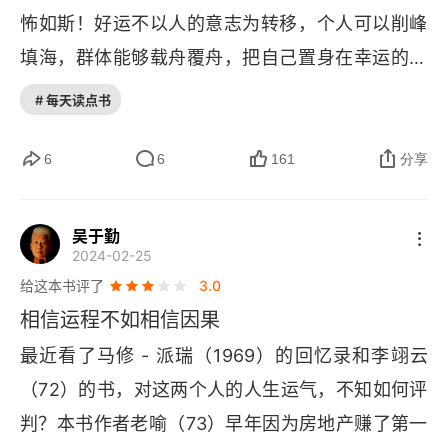
怖如斯！好运不以人的意志为转移，个人可以削峰
运气的“反事实原理”
填海，群体能够载舟覆舟，把自己置身在幸运的脉
决定一生的是偶然，还是必然？
络里，“乐观地幻想，悲观地计划，平静地实行”。
# 每天读点书
天才的好运哲学
看到《好运》时，我有些确幸和讶异，好运和烧脑
冲突又耦合，满怀期许又不期而遇。
6
6
161
分享
法则三 天才的好运，在于“击中别人看不见的靶子”
第4幕 命运 何必惊慌
吴于勤
2024-02-25
人生无常，命运如常
给这本书评了
3.0
何事惊慌，不必惊慌
相信运程不如相信因果
最近看了马修 - 派瑞（1969）的回忆录和李翊云
法则四 理解幸运女神的算法
（72）的书，对这两个人的人生运气，不知如何评
第5幕 幸福 别去比较
判？本书作者老喻（73）早年因为房地产赚了第一