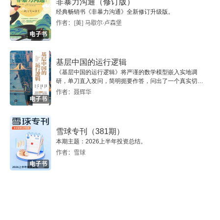
非暴力沟通（修订版）
经典畅销书《非暴力沟通》全新修订升级版。
3 爱情的好运清单
作者：[美] 马歇尔·卢森堡
电子书
4 职场发展的好运清单
5 创业者的好运清单
基层中国的运行逻辑
《基层中国的运行逻辑》将严谨的数学模型嵌入实地调
研，单刀直入发问，简明扼要作答，问出了一个真实切近
6 社交和沟通的好运清单
的基层中国。
作者：聂辉华
电子书
7 逆境中的好运清单
雪球专刊（381期）
本期主题：2026上半年投资总结。
作者：雪球
电子书