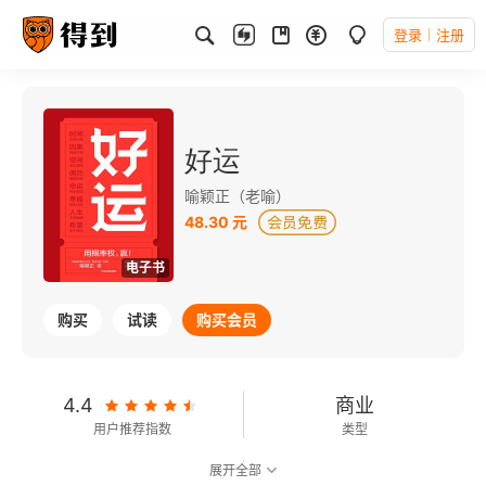
登录
注册
好运
喻颖正（老喻）
48.30 元
电子书
购买
试读
购买会员
4.4
商业
用户推荐指数
类型
展开全部
6.1
可以朗读