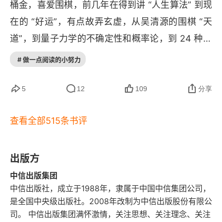
桶金，喜爱围棋，前几年在得到讲 “人生算法” 到现
人天生爱比较
在的 “好运”，有点故弄玄虚，从吴清源的围棋 “天
虚幻的对比
道”，到量子力学的不确定性和概率论，到 24 种人
成功的比较系统
生枷锁和 23 种对策，讲的头头是道，满篇的金
# 做一点阅读的小努力
句。如果没有比较就没有所谓好坏，就算一贫如
法则五 你是自己命运的设计师
洗，只要身体健康对比蔡磊还是运气好，而人最难
5
12
109
分享
第6幕 人生 生而被缚
的是激流勇退，作者 35 岁移民枫叶国，近年做教
查看全部515条书评
培当人生导师并不顺利，书中的各种 “好运清单” 也
人生的束缚
算和读者共勉吧。最近楼下的高合汽车专卖店换主
摆脱的对策
人了，高合老板丁磊绚丽的履历，从复旦物理系硕
出版方
法则六 好运是“承受生命之重”的起舞
士毕业后进上汽做到上汽通用总经理，集团副总
中信出版集团
中信出版社，成立于1988年，隶属于中国中信集团公司，
裁，后进入仕途任上海张江管委会老大和浦东新区
第7幕 希望 永不沉没
是全国中央级出版社。2008年改制为中信出版股份有限公
副区长，到 2015 年加入乐视开始不顺，在乐视两
司。 中信出版集团满怀激情，关注思想、关注理念、关注
随机支配的世界