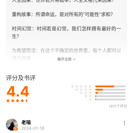
人生因果：世界若只有概率，人生又哪儿来因果？
重构故事：所谓命运，是对所有的“可能性”求和？
时间幻觉：时间若是幻觉，我们怎样拥有最好的一
生？
为希望而活：在这个不确定的世界里，每个人都可以
成为英雄
展开全部
总法则 你中了宇宙彩票的头奖
评分及书评
4.4
第1幕 因果 悬搁宁静
难以计算的计算
1815个评分
用概率建立直觉
老喻
2024-01-18
逍遥的赚钱之道