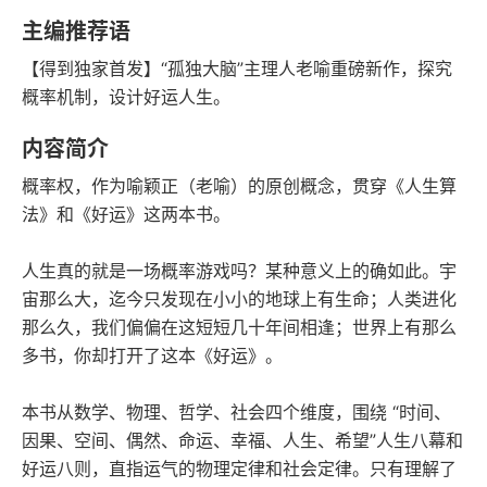
豆瓣评分
语音朗读
主编推荐语
124千字
2024-02-01
【得到独家首发】“孤独大脑”主理人老喻重磅新作，探究
字数
发行日期
概率机制，设计好运人生。
内容简介
概率权，作为喻颖正（老喻）的原创概念，贯穿《人生算
法》和《好运》这两本书。
人生真的就是一场概率游戏吗？某种意义上的确如此。宇
宙那么大，迄今只发现在小小的地球上有生命；人类进化
那么久，我们偏偏在这短短几十年间相逢；世界上有那么
多书，你却打开了这本《好运》。
本书从数学、物理、哲学、社会四个维度，围绕 “时间、
因果、空间、偶然、命运、幸福、人生、希望”人生八幕和
好运八则，直指运气的物理定律和社会定律。只有理解了