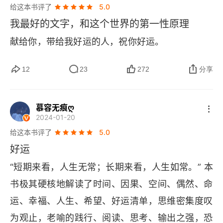
给这本书评了
5.0
悬搁判断的宁静
我最好的文字，和这个世界的第一性原理
献给你，带给我好运的人，祝你好运。
法则一 好运，是薛定谔的波函数
第2幕 空间 无以叠加
12
23
272
分享
未来可能性的叠加
慕容无痕ღ
以概率为主角的狂欢
2024-01-20
给这本书评了
5.0
人生需要“串联+并联”
好运
好运是延绵的“流”
“短期来看，人生无常；长期来看，人生如常。” 本
书极其硬核地解读了时间、因果、空间、偶然、命
法则二 大运气是“积分”，小运气是“微分”
运、幸福、人生、希望、好运清单，思维密集度叹
第3幕 偶然 捕捉机遇
为观止，老喻的践行、阅读、思考、输出之强，恐