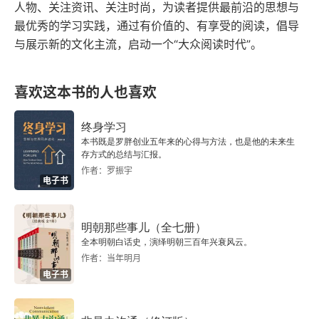
年脱身后，和过去的上汽经销商，深圳做旧改的满
人物、关注资讯、关注时尚，为读者提供最前沿的思想与
最优秀的学习实践，通过有价值的、有享受的阅读，倡导
京华集团总裁李绪华组建华人运通集团开始造车，
独立事件和独立思考
与展示新的文化主流，启动一个“大众阅读时代”。
看房地产和造车新势力的财富重新洗牌，万事都有
设计你的决策系统
因果。
喜欢这本书的人也喜欢
活下来，并活得久
终身学习
法则七 留在牌桌上，好运自然来
本书既是罗胖创业五年来的心得与方法，也是他的未来生
存方式的总结与汇报。
结局 接受现实 扭曲现实
作者：罗振宇
电子书
后记 人生，我必须在场
明朝那些事儿（全七册）
好运清单
全本明朝白话史，演绎明朝三百年兴衰风云。
作者：当年明月
1 幸福生活的好运清单
电子书
2 赚钱的好运清单