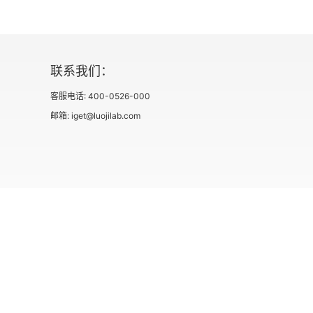
二、护理安全分级的制订
三、护理安全分级的评估
联系我们：
四、护理安全等级卡片及安全标识的制订
客服电话: 400-0526-000
五、护理安全分级的临床应用建议
邮箱: iget@luojilab.com
第二章 高压氧护理
第一节 高压氧治疗安全护理
一、高压氧治疗安全管理
社会信用代码 91110108662186561M
出版物经营许可
二、高压氧治疗设备构成与维护
用户协议
三、高压氧治疗医疗护理安全