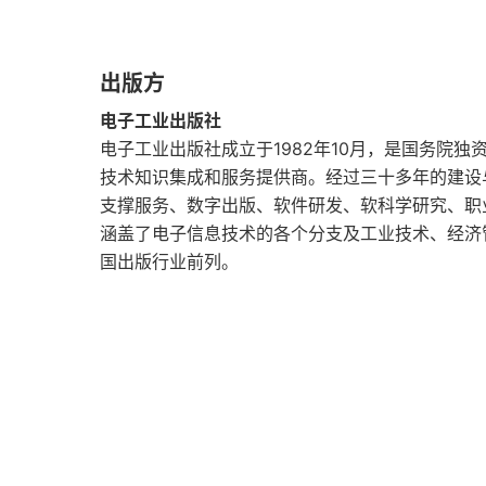
六、工作要求
出版方
第三节 护理不良事件上报系统的构建与管理
电子工业出版社
一、与护理不良事件相关的几个概念
电子工业出版社成立于1982年10月，是国务院
技术知识集成和服务提供商。经过三十多年的建设
二、护理不良事件分级标准
支撑服务、数字出版、软件研发、软科学研究、职
涵盖了电子信息技术的各个分支及工业技术、经济
三、影响护理不良事件上报的因素分析
国出版行业前列。
四、提高护理不良事件自愿上报的措施
五、护理不良事件上报系统的构建
第四节 护理安全分级
一、护理安全分级的由来