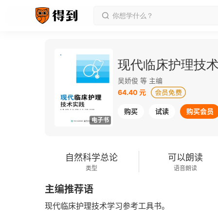
现代临床护理技
吴娇俊 等 主编
64.40 元
购买
试读
购买会员
电子书
自然科学总论
可以朗读
类型
语音朗读
主编推荐语
现代临床护理技术学习参考工具书。