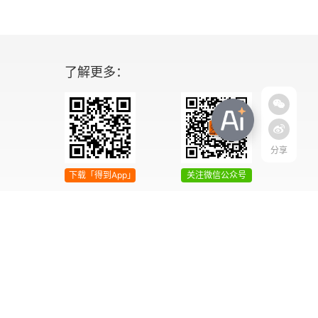
了解更多：
分享
下载「得到App」
关注微信公众号
04号
增值电信业务经营许可证 京ICP证090644号
2042303号