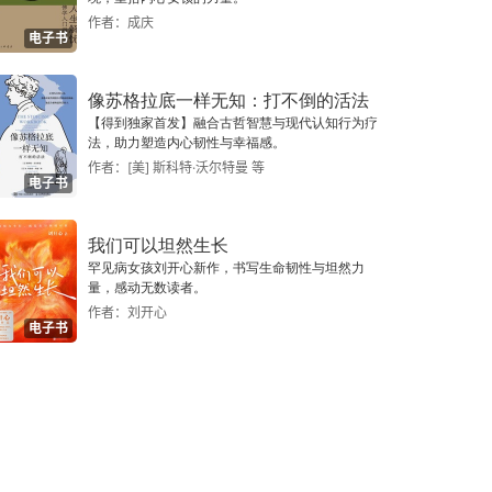
作者：成庆
电子书
像苏格拉底一样无知：打不倒的活法
【得到独家首发】融合古哲智慧与现代认知行为疗
法，助力塑造内心韧性与幸福感。
作者：[美] 斯科特·沃尔特曼 等
电子书
我们可以坦然生长
罕见病女孩刘开心新作，书写生命韧性与坦然力
量，感动无数读者。
作者：刘开心
电子书