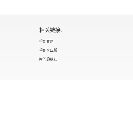
相关链接：
得到官网
得到企业版
时间的朋友
证 新出发京零字第海200073号
广播电视节目制作经营许可证 （京）字第012
信息网络传播视听节目许可证 0110567
隐私政策
知识产权声明
京ICP备05039090号-10
京公网安备 1101050
北京优视米网络科技有限公司
Copyright © 2022 All rights reserved