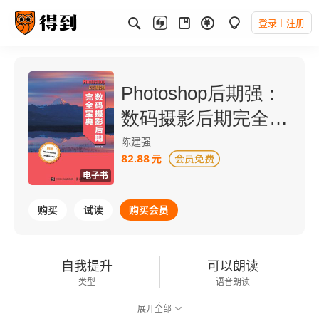
登录
注册
Photoshop后期强：
数码摄影后期完全宝
典
陈建强
82.88 元
电子书
购买
试读
购买会员
自我提升
可以朗读
类型
语音朗读
展开全部
156千字
2020-07-01