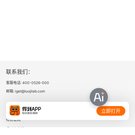
7.3 高质感HDR照片制作技巧
08 影调与色调的艺术渲染
8.1 轻松制作局部光照效果
8.2 随心所欲再造光影
8.3 轻松制作暖色调照片
联系我们：
8.4 快速制作冷色调照片
客服电话: 400-0526-000
邮箱: iget@luojilab.com
8.5 制作冷暖对比色调照片
09 选区的制作与背景的简化
相关链接：
立即打开
得到官网
9.1 使用抠图工具抠图
得到企业版