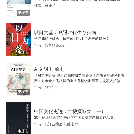
作者：苏唐诗
3.8 利用图层的概念对图像进行处理及合成
电子书
04 照片的镜子——直方图剖析与调整
以日为鉴：衰退时代生存指南
当泡沫经济破灭，日本政府犯下了怎样的错误？
4.1 正常影调的直方图
作者：分析师Boden
电子书
4.2 特殊影调的直方图
AI文明史·前史
4.3 直方图的调整
《AI文明史·前史》这部预测之书展示了思想者的锐利和尊
严：对未来文明格局的重大危机做出预警，提示人类做出
05 Photoshop调色工具
智慧的选择。
作者：张笑宇
电子书
5.1 色彩的原理
中国文化史迹：甘博摄影集（一）
5.2 色彩平衡的深入理解与应用
20世纪上叶真实而美丽的中国影像主题摄影作品集。
作者：[美] 西德尼·戴维·甘博
5.3 万能的曲线深度剖析
电子书