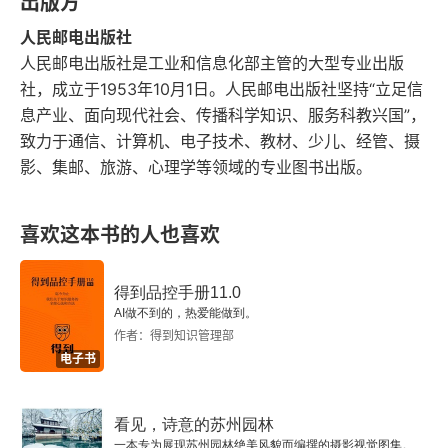
出版方
2.4 内容感知移动工具
人民邮电出版社
2.5 仿制图章工具
人民邮电出版社是工业和信息化部主管的大型专业出版
社，成立于1953年10月1日。人民邮电出版社坚持“立足信
03 图层的概念与应用
息产业、面向现代社会、传播科学知识、服务科教兴国”，
致力于通信、计算机、电子技术、教材、少儿、经管、摄
3.1 理解图层的概念
影、集邮、旅游、心理学等领域的专业图书出版。
3.2 图层的基本操作
喜欢这本书的人也喜欢
3.3 图层的类型
得到品控手册11.0
3.4 创建调整图层
AI做不到的，热爱能做到。
作者：得到知识管理部
3.5 链接图层
电子书
3.6 对图层进行分组
看见，诗意的苏州园林
3.7 “图层”面板中各选项的作用
一本专为展现苏州园林绝美风貌而编撰的摄影视觉图集。