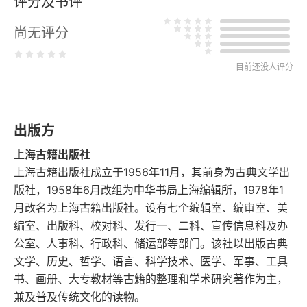
评分及书评
成均图
尚无评分
一字重音说
古今音损益说
目前还没人评分
古音娘日二纽归泥说
出版方
古双声说
上海古籍出版社
语言缘起说
上海古籍出版社成立于1956年11月，其前身为古典文学出
版社，1958年6月改组为中华书局上海编辑所，1978年1
转注假借说
月改名为上海古籍出版社。设有七个编辑室、编审室、美
编室、出版科、校对科、发行一、二科、宣传信息科及办
理惑论
公室、人事科、行政科、储运部等部门。该社以出版古典
文学、历史、哲学、语言、科学技术、医学、军事、工具
正言论
书、画册、大专教材等古籍的整理和学术研究著作为主，
兼及普及传统文化的读物。
中卷 文学七篇