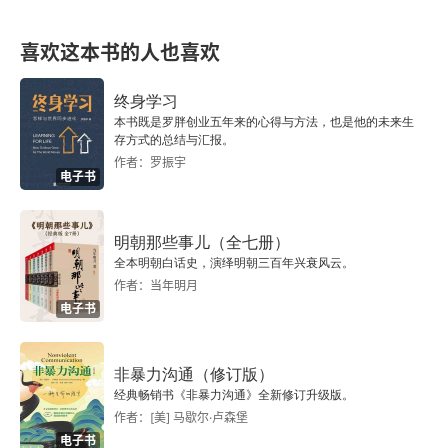
文学总略
喜欢这本书的人也喜欢
原经
终身学习
本书既是罗胖创业五年来的心得与方法，也是他的未来生
明解故（上）
存方式的总结与汇报。
作者：罗振宇
电子书
明解故（下）
论式
明朝那些事儿（全七册）
全本明朝白话史，演绎明朝三百年兴衰风云。
辨诗
作者：当年明月
电子书
正赍送
下卷 诸子学九篇
非暴力沟通（修订版）
经典畅销书《非暴力沟通》全新修订升级版。
作者：[美] 马歇尔·卢森堡
原学
电子书