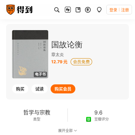
登录
注册
国故论衡
章太炎
12.79 元
电子书
购买
试读
购买会员
哲学与宗教
9.6
类型
豆瓣评分
展开全部
可以朗读
108千字