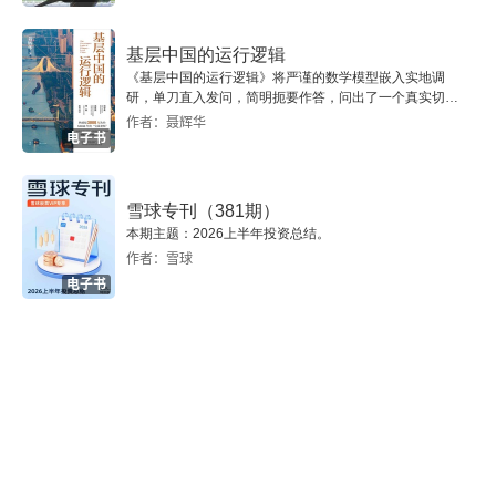
原儒
基层中国的运行逻辑
原道（上）
《基层中国的运行逻辑》将严谨的数学模型嵌入实地调
研，单刀直入发问，简明扼要作答，问出了一个真实切近
的基层中国。
作者：聂辉华
原道（中）
电子书
原道（下）
雪球专刊（381期）
原名
本期主题：2026上半年投资总结。
作者：雪球
电子书
明见
辨性（上）
辨性（下）