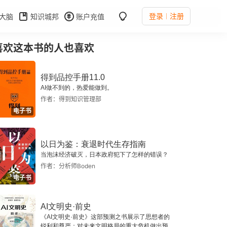
登录
注册
大脑
知识城邦
账户充值
喜欢这本书的人也喜欢
得到品控手册11.0
AI做不到的，热爱能做到。
作者：得到知识管理部
电子书
以日为鉴：衰退时代生存指南
当泡沫经济破灭，日本政府犯下了怎样的错误？
作者：分析师Boden
电子书
AI文明史·前史
《AI文明史·前史》这部预测之书展示了思想者的
锐利和尊严：对未来文明格局的重大危机做出预