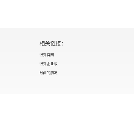
相关链接：
得到官网
得到企业版
时间的朋友
证 新出发京零字第海200073号
广播电视节目制作经营许可证 （京）字第012
信息网络传播视听节目许可证 0110567
隐私政策
知识产权声明
京ICP备05039090号-10
京公网安备 1101050
北京优视米网络科技有限公司
Copyright © 2022 All rights reserved