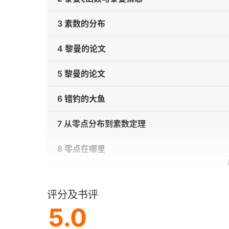
3 素数的分布
4 黎曼的论文
5 黎曼的论文
6 错钓的大鱼
7 从零点分布到素数定理
8 零点在哪里
9 黎曼的手稿
评分及书评
10 探求天书
5.0
11 黎曼-西格尔公式