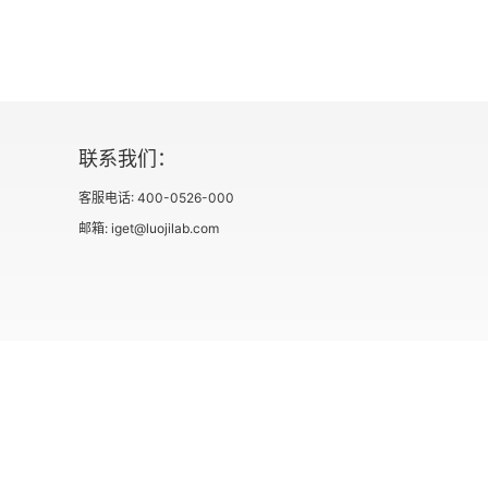
21 黎曼体系何处觅
22 玻尔-兰道定理
23 哈代定理
联系我们：
24 哈代-利特尔伍德定理
客服电话: 400-0526-000
邮箱: iget@luojilab.com
25 数学世界的“独行侠”
26 临界线定理
27 莱文森方法
28 艰难推进
社会信用代码 91110108662186561M
出版物经营许可
29 哪里没有零点
用户协议