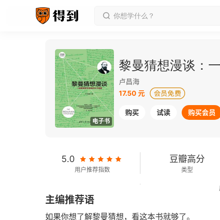
黎曼猜想漫谈：
卢昌海
17.50 元
购买
试读
购买会员
电子书
5.0
豆瓣高分
用户推荐指数
类型
110千字
2016-08-01
主编推荐语
字数
发行日期
如果你想了解黎曼猜想，看这本书就够了。