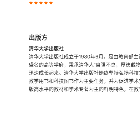
12 休闲课题：围捕零点
13 从纸笔到机器
出版方
14 最昂贵的葡萄酒
清华大学出版社
清华大学出版社成立于1980年6月，是由教育部
15 更高、更快、更强
盛名的高等学府，秉承清华人“自强不息，厚德载
迅速成长起来。清华大学出版社始终坚持弘扬科技
16 零点的统计关联
教学用书和科技图书作为主要任务，并为促进学术
17 茶室邂逅
版高水平的教材和学术专著为主的鲜明特色，在教
18 随机矩阵理论
19 蒙哥马利-欧德里兹科定律
20 希尔伯特-波利亚猜想