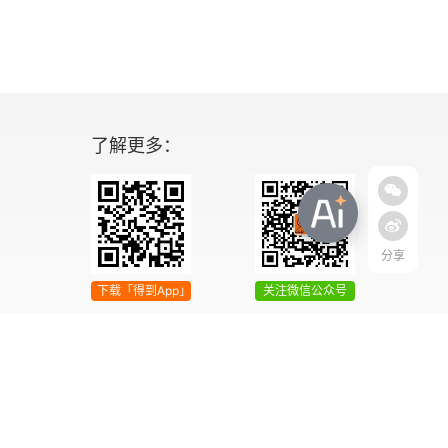
了解更多：
分享
下载「得到App」
关注微信公众号
04号
增值电信业务经营许可证 京ICP证090644号
2042303号