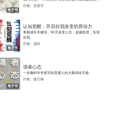
警，提示人类做出智慧的选择。
作者：张笑宇
电子书
认知觉醒：开启自我改变的原动力
掌握成长关键词，90天改变人生：超越焦虑，实现
自我。
作者：周岭
电子书
强者心态
一本脑科学专家写给普通人的大脑训练手册。
作者：姚乃琳
电子书