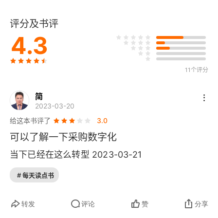
第2节 企业数智化采购转型准备
评分及书评
第3章 企业如何实施数智化采购
4.3
第1节 数智化采购实施的8个步骤
第2节 企业推行数智化采购的7个关键点
11个评分
第三部分 业务规划
简
2023-03-20
第4章 基于采购业务场景的整体规划
给这本书评了
3.0
可以了解一下采购数字化
第1节 集团型采购业务场景解决方案
当下已经在这么转型 2023-03-21
第2节 精益型供应链采购业务场景解决方案
# 每天读点书
第3节 敏捷型供应链采购业务场景解决方案
转发
评论
赞
分享
第4节 间接采购业务场景解决方案