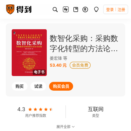
登录
注册
数智化采购：采购数
字化转型的方法论与
实践
姜宏锋 等
53.40 元
电子书
购买
试读
购买会员
4.3
互联网
用户推荐指数
类型
展开全部
可以朗读
79千字