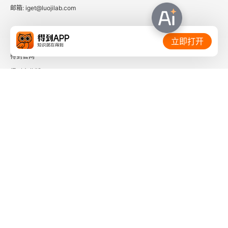
邮箱: iget@luojilab.com
相关链接：
立即打开
得到官网
得到企业版
时间的朋友
了解更多：
下载「得到App」
关注微信公众号
社会信用代码 91110108662186561M