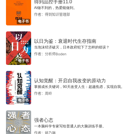
得到品控手册11.0
第3节 项目落地方案
AI做不到的，热爱能做到。
作者：得到知识管理部
第4节 第一阶段取得的成果
电子书
第5节 思考和期待
以日为鉴：衰退时代生存指南
当泡沫经济破灭，日本政府犯下了怎样的错误？
第7章 电商企业震坤行如何建设数智化采购供应链
作者：分析师Boden
电子书
第1节 震坤行进行采购数智化变革的背景和动因
第2节 数智化供应链策略与整体规划
认知觉醒：开启自我改变的原动力
掌握成长关键词，90天改变人生：超越焦虑，实现自我。
第3节 采购数智化管理创新
作者：周岭
电子书
第五部分 展望
强者心态
第8章 迈向数智化采购
一本脑科学专家写给普通人的大脑训练手册。
作者：姚乃琳