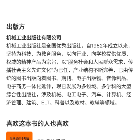
第四部分 全景案例
第5章 Q集团以数智化创新推行集团采购
出版方
机械工业出版社有限公司
第1节 背景与挑战
机械工业出版社是全国优秀出版社，自1952年成立以来，
坚持为科技、为教育服务，以向行业、向学校提供优质、
第2节 转型思路
权威的精神产品为宗旨，以“服务社会和人民群众需求，传
播社会主义先进文化”为己任，产业结构不断完善，已由传
第3节 实施过程
统的图书出版向着图书、期刊、电子出版物、音像制品、
第4节 创新与收益
电子商务一体化延伸，现已发展为多领域、多学科的大型
综合性出版社，涉及机械、电工电子、汽车、计算机、经
第6章 长城汽车采购数智化变革之路
济管理、建筑、ELT、科普以及教材、教辅等领域。
第1节 行业专家对长城汽车数智化变革的看法
喜欢这本书的人也喜欢
第2节 长城汽车进行采购数智化变革的背景和动因