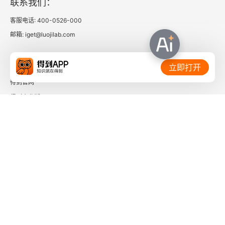
联系我们：
三 实现富强之路
客服电话: 400-0526-000
第十章 民主：跳出“兴亡周期律”的新路
邮箱: iget@luojilab.com
一 如何正确理解“民主”
相关链接：
立即打开
得到官网
二 全面理解民主的价值
得到企业版
三 民主价值观的实现路径
时间的朋友
第十一章 公正：社会主义社会的本质要求
了解更多：
一 准确把握“公正”的丰富内涵
二 公正与社会主义的本质
三 公正的实现是一个历史过程
下载「得到App」
关注微信公众号