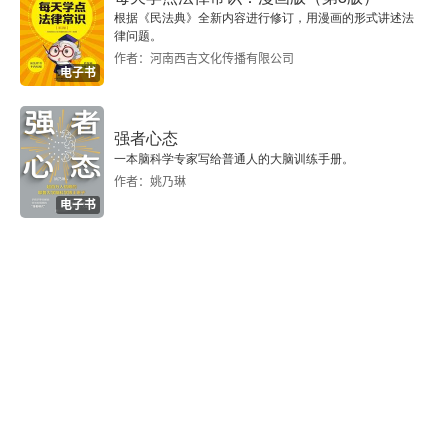
一 毛泽东的《湖南农民运动考察报告》
根据《民法典》全新内容进行修订，用漫画的形式讲述法
律问题。
二 如何评价湖南农民运动
作者：河南西吉文化传播有限公司
电子书
三 “好得很”还是“糟得很”的评价标准
强者心态
四 “好得很”还是“糟得很”自有“公论”
一本脑科学专家写给普通人的大脑训练手册。
作者：姚乃琳
五 实践是检验“好”抑或“糟”的最终标准
电子书
第七章 邓小平：实践思维与社会主义的本质
一 用实践思维重新认识社会主义
二 用主体性思维重新认识社会主义
三 用辩证思维重新认识社会主义
第八章 习近平：新时代的“中国方案”