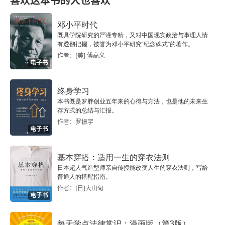
喜欢这本书的人也喜欢
一 “结合论”的历史进程与侧重点
邓小平时代
二 “结合论”的局限性与面临的新挑战
既具学院研究的严谨专精，又对中国现实政治与事理人情
有透彻把握，被誉为邓小平研究“纪念碑式”的著作。
三 立足中国社会“向前看”的“创建论”
作者：[美] 傅高义
电子书
中编 中国道路的创造性探索
终身学习
本书既是罗胖创业五年来的心得与方法，也是他的未来生
第五章 毛泽东：调查研究与反对本本主义
存方式的总结与汇报。
作者：罗振宇
一 为什么要反对本本主义
电子书
二 怎样反对本本主义
基本穿搭：适用一生的穿衣法则
日本超人气造型师亲自传授能改变人生的穿衣法则，写给
三 反对本本主义的跨时空价值
普通人的搭配指南。
作者：[日]大山旬
电子书
第六章 毛泽东：价值评价的立场与方法
每天学点法律常识：漫画版（第3版）