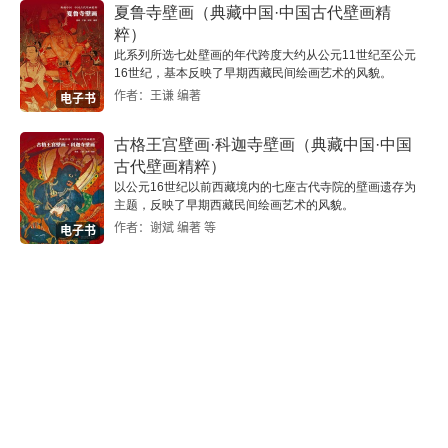
第九章 “气韵”审美范畴辨
夏鲁寺壁画（典藏中国·中国古代壁画精
粹）
第一节 对“气韵”范畴的诠释
此系列所选七处壁画的年代跨度大约从公元11世纪至公元
16世纪，基本反映了早期西藏民间绘画艺术的风貌。
作者：王谦 编著
电子书
第二节 “气韵”范畴的哲学与美学基础
古格王宫壁画·科迦寺壁画（典藏中国·中国
第三节 对张锡坤“气韵”范畴观的诘问
古代壁画精粹）
以公元16世纪以前西藏境内的七座古代寺院的壁画遗存为
第十章 对“气韵”范畴的诠释
主题，反映了早期西藏民间绘画艺术的风貌。
作者：谢斌 编著 等
电子书
第十一章 “气韵”范畴的哲学与美学基础
第十二章 艺术与错觉
第十三章 石涛有法与无法辨
第一节 引言
第二节 师古人——借古开今