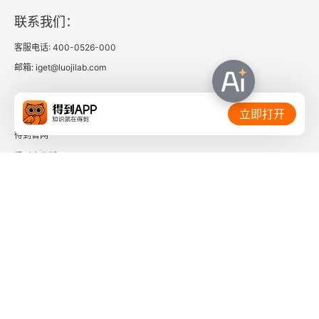
联系我们：
第三节 审美特征
客服电话: 400-0526-000
第四节 个性特征
邮箱: iget@luojilab.com
第十八章 中国画的情感特征
相关链接：
立即打开
第十九章 中国文人画创作中的情感因素
得到官网
得到企业版
第二十章 中国画的意境美
时间的朋友
第一节 意与境
了解更多：
第二节 造境与写境
第三节 意境与审美创造
第四节 意境与审美理想