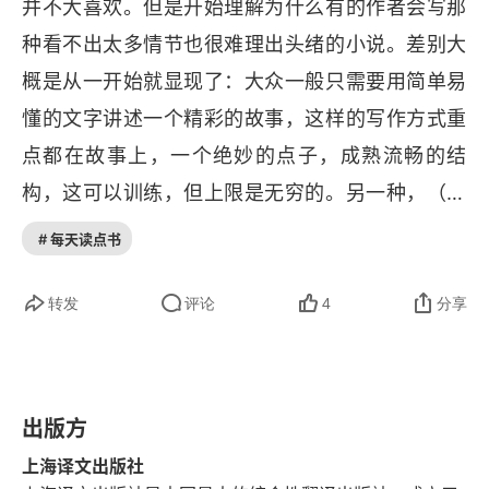
并不大喜欢。但是开始理解为什么有的作者会写那
种看不出太多情节也很难理出头绪的小说。差别大
概是从一开始就显现了：大众一般只需要用简单易
懂的文字讲述一个精彩的故事，这样的写作方式重
点都在故事上，一个绝妙的点子，成熟流畅的结
构，这可以训练，但上限是无穷的。另一种，（只
是我的理解）则是尽可能在有限的文本当中兼容无
# 每天读点书
数种解读的可能，这种时候需要的不是讲故事那种
精确，而是出于对非理性的情感的理性构建，在平
转发
评论
4
分享
面的文本当中搭建起立体的、严谨的结构。不得不
说后者对于一个作者开说太有吸引力了。因为这种
超越故事的文本可能超越时间，成为不朽：去更加
出版方
基础的、普世的层面去重新阐述这个世界，这是一
上海译文出版社