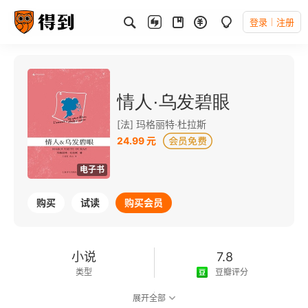
登录
注册
情人·乌发碧眼
[法] 玛格丽特·杜拉斯
24.99 元
电子书
购买
试读
购买会员
小说
7.8
类型
豆瓣评分
展开全部
可以朗读
123千字