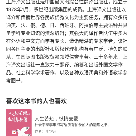
种无上的权力。当然，两条路任何一条，或者结合
上海译文出版社是中国最大的综合性翻译出版社，成立于
1978年1月，系世纪出版集团的成员。上海译文出版社以
起来走到极致，都会是很好的作品，并不存在绝对
译介和传播世界各民族优秀文化为主要任务，拥有众多精
的高下之分。只是一些浅陋的看法。
通英、法、俄、德、日、西班牙、阿拉伯等主要语种并具
备学科专业知识的资深编辑；其强大的译作者队伍中多为
在外语和中文方面学有专长、造诣精湛的专家学者；该社
同各国主要的出版社和版权代理机构有着广泛、持久的联
系，在国际图书版权贸易领域信誉卓著。三十多年来，上
海译文出版社一直致力于翻译、编纂和出版外国文学作
品、社会科学学术著作，以及各种双语词典和外语教学参
考图书。
喜欢这本书的人也喜欢
人生苦短，纵情去爱
社会学家李银河写给所有怕爱的人的清醒之书。
作者：李银河