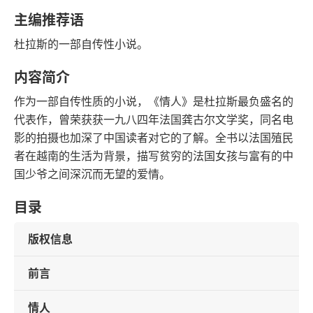
语音朗读
字数
主编推荐语
2014-05-01
杜拉斯的一部自传性小说。
发行日期
内容简介
作为一部自传性质的小说，《情人》是杜拉斯最负盛名的
代表作，曾荣获获一九八四年法国龚古尔文学奖，同名电
影的拍摄也加深了中国读者对它的了解。全书以法国殖民
者在越南的生活为背景，描写贫穷的法国女孩与富有的中
国少爷之间深沉而无望的爱情。
目录
版权信息
前言
情人