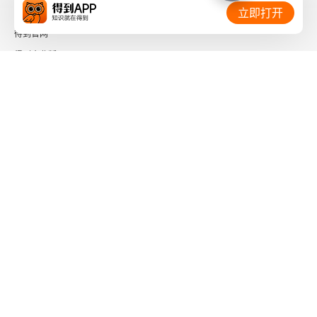
相关链接：
立即打开
得到官网
得到企业版
时间的朋友
了解更多：
下载「得到App」
关注微信公众号
社会信用代码 91110108662186561M
出版物经营许可证 新出发京零字第海200073号
广播电视节目制作经营许可证 （京）字第01204号
增值电信业务经营许可证 京ICP证090644号