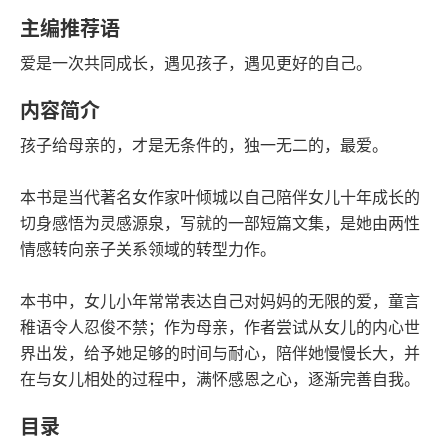
语音朗读
字数
主编推荐语
2024-04-01
爱是一次共同成长，遇见孩子，遇见更好的自己。
发行日期
内容简介
孩子给母亲的，才是无条件的，独一无二的，最爱。
本书是当代著名女作家叶倾城以自己陪伴女儿十年成长的
切身感悟为灵感源泉，写就的一部短篇文集，是她由两性
情感转向亲子关系领域的转型力作。
本书中，女儿小年常常表达自己对妈妈的无限的爱，童言
稚语令人忍俊不禁；作为母亲，作者尝试从女儿的内心世
界出发，给予她足够的时间与耐心，陪伴她慢慢长大，并
在与女儿相处的过程中，满怀感恩之心，逐渐完善自我。
目录