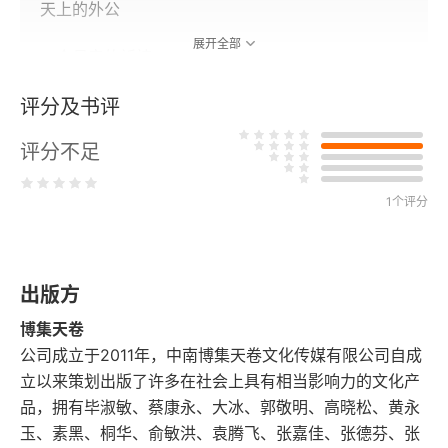
天上的外公
展开全部
一个母亲的祈祷
评分及书评
童子偈
评分不足
下一次，还是要勇敢试试
我的孩子，赤胆忠心地护卫我
1个评分
有爱，有温饱，有亲人相伴的地方就是家
出版方
我与你最深情的对望
博集天卷
把父母拽下神坛吧
公司成立于2011年，中南博集天卷文化传媒有限公司自成
立以来策划出版了许多在社会上具有相当影响力的文化产
母亲不能对孩子上瘾
品，拥有毕淑敏、蔡康永、大冰、郭敬明、高晓松、黄永
玉、素黑、桐华、俞敏洪、袁腾飞、张嘉佳、张德芬、张
第二章 我只能陪你到这里