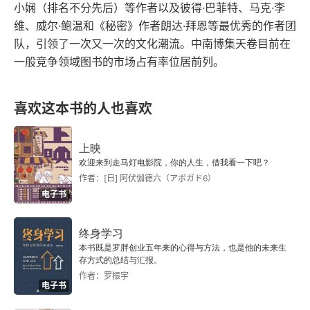
小娴（排名不分先后）等作者以及彼得·巴菲特、马克·李
维、威尔·鲍温和《秘密》作者朗达·拜恩等最优秀的作者团
我只能陪你到这里
队，引领了一次又一次的文化潮流。中南博集天卷目前在
一般竞争领域图书的市场占有率位居前列。
我一定会继续前进
我终将一步一步失去她
喜欢这本书的人也喜欢
第1002夜，山鲁佐德好寂寞
上映
小棕熊城市历险记
欢迎来到走马灯电影院，你的人生，借我看一下吧？
作者：[日] 阿伏伽德六（アボガド6）
上学的头一周
电子书
白尔依山尽
终身学习
本书既是罗胖创业五年来的心得与方法，也是他的未来生
耐心，是唯一的雨露甘霖
存方式的总结与汇报。
作者：罗振宇
电子书
站在不远处，看她落泪