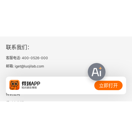
妈妈得活着，才能救孩子
第四章 你是女生，不能掉队
纵有金玉良言，不说也罢
联系我们：
楚门的世界
客服电话: 400-0526-000
邮箱: iget@luojilab.com
像小红帽一样
相关链接：
世界是不上锁的诗廊
立即打开
得到官网
在我的范围内，给你尽量多的选择
得到企业版
普通的父亲
时间的朋友
我的母亲走出了山外
了解更多：