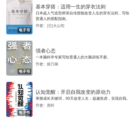
基本穿搭：适用一生的穿衣法则
谢谢你每星期送我上校车
日本超人气造型师亲自传授能改变人生的穿衣法则，写给
普通人的搭配指南。
就算会写，她还能谢我什么呢
作者：[日]大山旬
电子书
不会爱上怪物
强者心态
送伞的幸福
一本脑科学专家写给普通人的大脑训练手册。
作者：姚乃琳
她的小书包
电子书
分床
认知觉醒：开启自我改变的原动力
所有无用的东西都是有用的
掌握成长关键词，90天改变人生：超越焦虑，实现自我。
作者：周岭
第三章 接受世界的不圆满
电子书
女王的教室