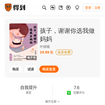
登录
注册
孩子，谢谢你选我做
妈妈
叶倾城
29.99 元
电子书
购买
试读
购买会员
自我提升
7.6
类型
豆瓣评分
展开全部
可以朗读
97千字