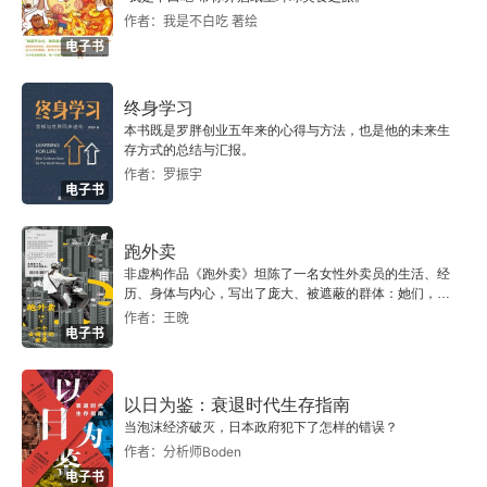
作者：我是不白吃 著绘
电子书
终身学习
本书既是罗胖创业五年来的心得与方法，也是他的未来生
存方式的总结与汇报。
作者：罗振宇
电子书
跑外卖
非虚构作品《跑外卖》坦陈了一名女性外卖员的生活、经
历、身体与内心，写出了庞大、被遮蔽的群体：她们，是
太阳底下努力生活的人。
作者：王晚
电子书
以日为鉴：衰退时代生存指南
当泡沫经济破灭，日本政府犯下了怎样的错误？
作者：分析师Boden
电子书