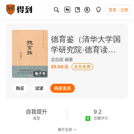
登录
注册
德育鉴（清华大学国
学研究院·德育读
本）
梁启超 编著
25.00 元
电子书
购买
试读
购买会员
自我提升
9.2
类型
豆瓣评分
展开全部
可以朗读
88千字