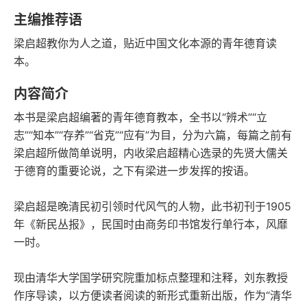
语音朗读
字数
主编推荐语
2011-10-01
梁启超教你为人之道，贴近中国文化本源的青年德育读
发行日期
本。
内容简介
本书是梁启超编著的青年德育教本，全书以“辨术”“立
志”“知本”“存养”“省克”“应有”为目，分为六篇，每篇之前有
梁启超所做简单说明，内收梁启超精心选录的先贤大儒关
于德育的重要论说，之下有梁进一步发挥的按语。
梁启超是晚清民初引领时代风气的人物，此书初刊于1905
年《新民丛报》，民国时由商务印书馆发行单行本，风靡
一时。
现由清华大学国学研究院重加标点整理和注释，刘东教授
作序导读，以方便读者阅读的新形式重新出版，作为“清华