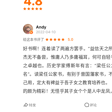
4.8
11. 1915年8月23日致梁思顺书
12. 1916年1月2日致思顺书
13. 1916年1月7日致思顺书
Andy
2022-04-10
14. 1916年2月8日致思顺书
给这本书评了
5.0
好书啊！连着读了两遍方罢手。“益信天之
15. 1916年2月28日致梁思顺书
杰无不备尝，惟庸人乃多庸福耳，何可自轻
16. 1916年3月18日致思顺书
之卓越也。历史学家傅斯年有言：“梁任
17. 1916年3月20—21日致梁思顺书
名”。读梁任公家书，有别于曾国藩家书，
己用，定大有裨益于吾子女之教育培养也。
18. 1916年3月26日致思顺书
的颇为精彩！无怪乎其子女个个是人中龙凤
19. 1916年4月3日致梁思顺书
踏实勤劳简朴的家风有莫大的关系。与我当
转发
评论
棒，醍醐灌顶，幡然醒悟也。梁任公这般教
20. 1916年5月3日致思顺书