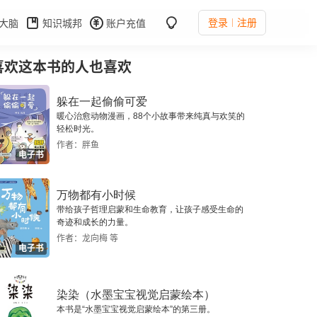
登录
注册
大脑
知识城邦
账户充值
喜欢这本书的人也喜欢
躲在一起偷偷可爱
暖心治愈动物漫画，88个小故事带来纯真与欢笑的
轻松时光。
作者：胖鱼
电子书
万物都有小时候
带给孩子哲理启蒙和生命教育，让孩子感受生命的
奇迹和成长的力量。
作者：龙向梅 等
电子书
染染（水墨宝宝视觉启蒙绘本）
本书是“水墨宝宝视觉启蒙绘本”的第三册。