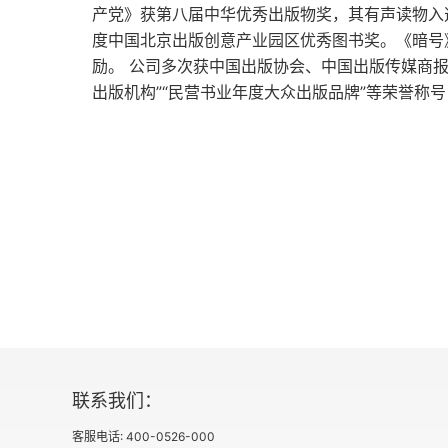
38. 1923年5月致思成书
产党》获第八届中华优秀出版物奖，其有声读物入
度中国北京出版创意产业园区优秀图书奖。《暗号
39. 1923年7月26日致思成书
励。 公司多次获中国出版协会、中国出版传媒商报等
出版机构”“民营书业年度大众出版品牌”等荣誉称
40. 1923年7月26日致思顺书
41. 1923年8月1日致思顺书
42. 1923年11月5日致思顺书
第三篇
43. 1924年4月2日致梁思顺书
44. 1925年4月17日致思顺、思庄书
45. 1925年5月1日致思顺书
联系我们：
客服电话: 400-0526-000
46. 1925年5月9日致顺、成、永、庄书