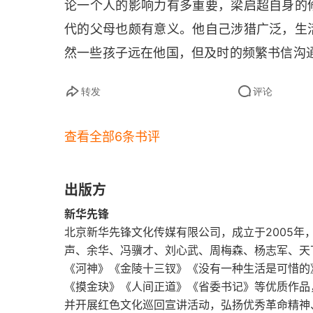
论一个人的影响力有多重要，梁启超自身的
29. 1922年11月23日致成、永、忠书
代的父母也颇有意义。他自己涉猎广泛，生
30. 1922年11月26—29日致思顺书
然一些孩子远在他国，但及时的频繁书信沟
31. 1922年12月25日致思顺书
转发
评论
32. 1923年1月7日致思顺书
查看全部6条书评
33. 1923年1月15日致思顺书
34. 1923年1月21日致思顺书
出版方
新华先锋
35. 1923年1月24日致梁思顺书
北京新华先锋文化传媒有限公司，成立于2005
声、余华、冯骥才、刘心武、周梅森、杨志军、天
36. 1923年5月8日致思顺书
《河神》《金陵十三钗》《没有一种生活是可惜的
37. 1923年5月11日致思顺书
《摸金玦》《人间正道》《省委书记》等优质作品，
并开展红色文化巡回宣讲活动，弘扬优秀革命精神