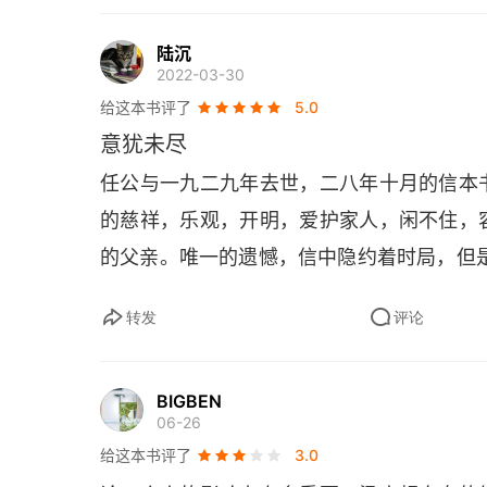
但问耕耘。” 将来成就如何，现在想他则
21. 1916年6月22日致思成思永书
陆沉
自馁，尽自己能力做去，做到哪里是哪里
2022-03-30
22. 1916年10月11日致思顺书
献。我一生学问得力专在此一点，我盼望你
给这本书评了
5.0
意犹未尽
第二篇
任公与一九二九年去世，二八年十月的信本
23. 1919年12月2日致思顺书
的慈祥，乐观，开明，爱护家人，闲不住，
24. 1920年4月20日致思顺书
的父亲。唯一的遗憾，信中隐约着时局，但
25. 1920年7月20日致梁思顺书
转发
评论
26. 1921年5月16日致思顺书
BIGBEN
27. 1921年5月30日致思顺书
06-26
给这本书评了
3.0
28. 1921年7月22日致思顺书