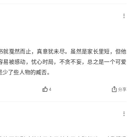
甚？着急他则甚？一面不可骄盈自慢，一面又不可怯弱
，如此则可以无人而不自得，而于社会亦总有多少贡
们都能应用我这点精神。（第二遍体悟）
书就戛然而止，真意犹未尽。虽然是家长里短，但他
容易被感动，忧心时局，不贪不妄，总之是一个可爱
是少了些人物的臧否。
4
分享