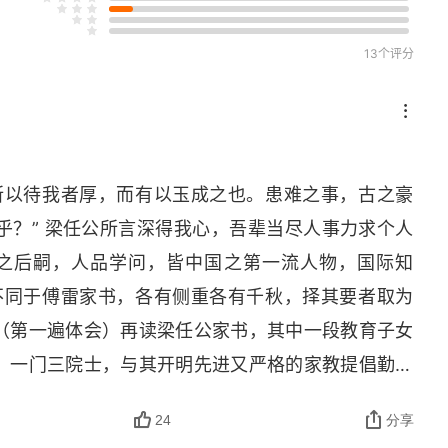
13个评分
所以待我者厚，而有以玉成之也。患难之事，古之豪
乎？” 梁任公所言深得我心，吾辈当尽人事力求个人
公之后嗣，人品学问，皆中国之第一流人物，国际知
不同于傅雷家书，各有侧重各有千秋，择其要者取为
（第一遍体会）再读梁任公家书，其中一段教育子女
，一门三院士，与其开明先进又严格的家教提倡勤奋
下而言，梁任公教育子女那段精彩告诫不啻为当头一
24
分享
育子女：我生平最服膺曾文正两句话：“莫问收获，