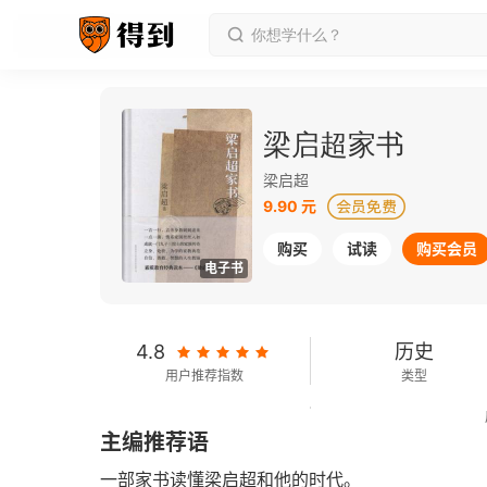
梁启超家书
梁启超
9.90 元
购买
试读
购买会员
电子书
4.8
历史
用户推荐指数
类型
110千字
2011-06-01
主编推荐语
字数
发行日期
一部家书读懂梁启超和他的时代。