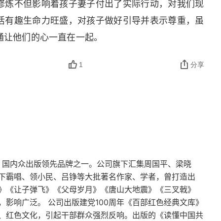
修炼不但影响着孩子妻子付出了实际行动，对我们现
活有趣生命力旺盛，对孩子做好引导并表示尊重，虽
通让他们的心一直在一起。
1
分享
年，国内众出版领先品牌之一。公司旗下汇集周国平、梁晓
下霸唱、领小民、吕铮等大批著名作家、学者，曾打造出
》《让子弹飞》《父母岁月》《唐山大地震》《三叉戟》
影响广泛。 公司出版建党100周年《百部红色经典文库》
、红色文化，引起干部群众强烈反响。出版的《读懂中国共