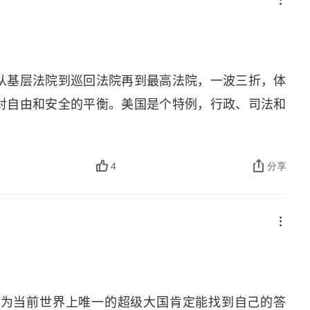
过一个漫长的发展过程，也不是一蹴而就的。反观国
想对中国 “拔苗助长”。好似婴儿一落地就可以自行
题，没有滞后，饭要一口一口吃，路要一步一步走。
疗、军事、金融、环保、脱贫都取得不错成绩的今天，
从基层法院到巡回法院再到最高法院，一波三折，体
段话 “在这里，人们仍然有一种信念，他们相信，他
对自由和安全的平衡。美国是个特例，行政、司法和
是任何威胁只能阻碍人们追求自由的道路，却不可能
信，在云霭之上，依然有群星在太空闪亮。”
4
分享
成为当前世界上唯一的超级大国肯定能找到自己的答