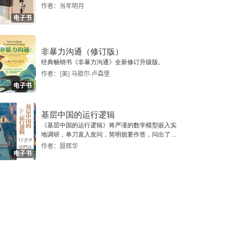
作者：当年明月
电子书
非暴力沟通（修订版）
经典畅销书《非暴力沟通》全新修订升级版。
作者：[美] 马歇尔·卢森堡
电子书
基层中国的运行逻辑
《基层中国的运行逻辑》将严谨的数学模型嵌入实
地调研，单刀直入发问，简明扼要作答，问出了一
个真实切近的基层中国。
作者：聂辉华
电子书