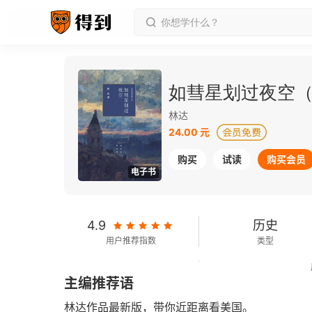
如彗星划过夜空
林达
24.00 元
购买
试读
购买会员
电子书
4.9
历史
用户推荐指数
类型
227千字
2019-11-01
主编推荐语
字数
发行日期
林达作品最新版，带你近距离看美国。