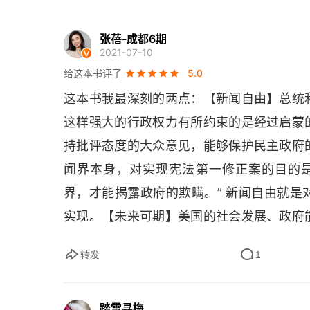
告别古典政治
张蓓-成都6期
民主先知杰弗逊
2021-07-10
给这本书评了
5.0
林肯和内战
这本书我最深刻的两点：【新闻自由】总统
报纸的使命
这样强大的行政权力有所约束的是经过启蒙
麦克纳马拉和艾尔斯伯格
持批评态度的大众意见，能够保护民主政府
闻界本身，对实现宪法第一修正案的目的
柳暗花明找报纸
界，才能揭露政府的欺瞒。” 新闻自由就
《华盛顿邮报》
实现。【未来可期】美国的社会发展、政府
国归根结底是一个自然发展的社会，始终不
终于到达最高法院
转发
1
的社会问题，美国样样都有，很自然会暴露
报纸为什么赢了
就失去了一个制度生长、政府生长、民间社
踏雪寻梅