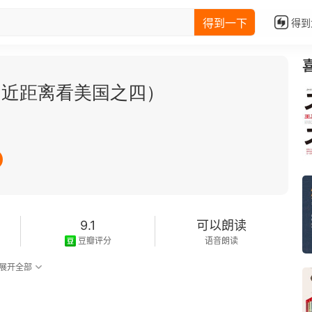
得到一下
得到
（近距离看美国之四）
9.1
可以朗读
豆瓣评分
语音朗读
展开全部