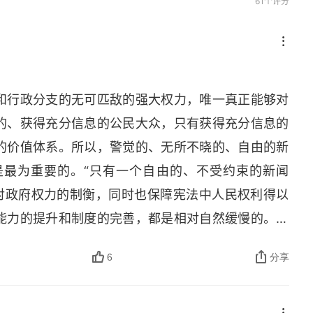
61个评分
和行政分支的无可匹敌的强大权力，唯一真正能够对
的、获得充分信息的公民大众，只有获得充分信息的
的价值体系。所以，警觉的、无所不晓的、自由的新
是最为重要的。“只有一个自由的、不受约束的新闻
是对政府权力的制衡，同时也保障宪法中人民权利得以
能力的提升和制度的完善，都是相对自然缓慢的。美
是靠一个威权在强行操作社会。由人性本身弱点导致
6
分享
出来。如果政府的壮大走在制度转型之前，那么社会
会生长，三者同步生长和磨合的过程。由此看来，不