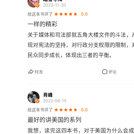
管是美国的新闻自由，还是制度转型都经
今夜没有星辰
2023-11-20
内，总有一些人觉得外国的月亮比中国圆，总
给这本书评了
5.0
资料来源
行走。当然不是说中国的政府治理就没有问
一样的精彩
一个人口 14 亿的大国，不管是科技、医
关于媒体和司法部就五角大楼文件的斗法，
我是为我的祖国骄傲的。就像这本书最后一
现对宪法的坚持，对行政分支权限的限制，
们可能要走一段弯路，可能有一段倒退，可
民众同步成长，体现出三者的平衡。
堵死它。也许今夜没有星辰，可是，他们相
转发
评论
肖峰
2022-06-15
给这本书评了
5.0
最好的讲美国的系列
我想，读完这四本书，对于美国为什么会