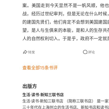
案。美国走到今天显然不是一帆风顺，他
战，经历过世纪审判，但是无论在什么时候
的建国先贤们，他们肯定不会想到美国建国
望，是人与生俱来的本能，是和人的生存共
人的自然权利切入。于是乎，政府不一定就
以政府是首先需要被制约。不得不佩服这种思
转发
评论
为超级大国固然有军事实力和经济实力的
神。也许很多中国人都知道，出国去看看总
查看全部15条书评
国的国际地位而去，是冲着美国的消费水平
肯定都能体会什么是美国精神，什么是美国
出版方
生活·读书·新知三联书店
生活·读书·新知三联书店 （简称三联书店） 是
三十年代在上海创立的生活书店、新知书店和读书