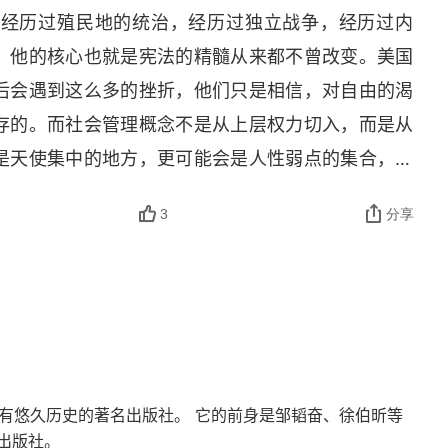
也经历过殖民地的统治，经历过独立战争，经历过内
，他的核心也就是宪法的精髓从来都不曾改变。美国
后会遇到这么多的挫折，他们只是相信，对自由的渴
存的。而社会管理概念不是从上层权力切入，而是从
是天使集中的地方，更可能会是人性弱点的集合，所
想的伟大，更何况是在 200 年前的今天。美国成
3
分享
因素，但我想更重要的应该是美国的那种民主自由精
是好的，而且出国最好是去美国。无论他们是冲着美
娱乐方式而去，还是冲着美国的自由而去，我想他们
传奇。
一家有悠久历史的著名出版社。 它的前身是邹韬奋、徐伯昕等
出版社。