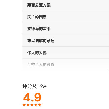
弗吉尼亚方案
民主的困惑
罗德岛的故事
难以调解的矛盾
伟大的妥协
半神半人的会议
第一届内阁
评分及书评
汉密尔顿的功绩
4.9
1804年的信号