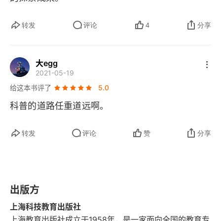
会对人类有不同的认知。在茫茫的宇宙中，我们难
得发现生命的迹象，这可以让我们更好地敬畏生
转发
评论
4
分享
命，它让我们知道，我们诞生在宇宙之中，是多么
的幸运，这又会让我们产生珍惜生命的感觉。从实
大egg
2021-05-19
用的角度看，探索地外生命也有其独特的意义。探
给这本书评了
5.0
索地外生命需要先进的科技水平，需要高度发达的
科普的道路任重道远啊。
精密仪器。为了探索的需要，我们不得不改进我们
的技术，提升我们科学技术水平，逼迫自己研发出
转发
评论
赞
分享
适合远距离航行或登陆的飞行器等。在不断研发和
制造先进技术的过程中，我们的能力会得到不断提
升。这就是一种暗能力的体现。拥有这种暗能力，
出版方
人类就有可能面对来自未来不确定性的挑战。在这
上海科技教育出版社
种暗能力的推动下，我们可以应对地球的重大灾
上海教育出版社成立于1958年，是一家面向全国的教育专