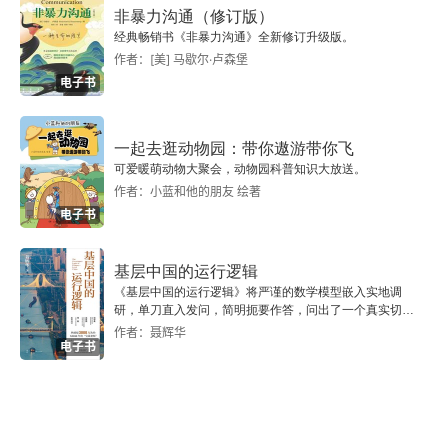
非暴力沟通（修订版）
经典畅销书《非暴力沟通》全新修订升级版。
作者：[美] 马歇尔·卢森堡
电子书
一起去逛动物园：带你遨游带你飞
可爱暖萌动物大聚会，动物园科普知识大放送。
作者：小蓝和他的朋友 绘著
电子书
基层中国的运行逻辑
《基层中国的运行逻辑》将严谨的数学模型嵌入实地调
研，单刀直入发问，简明扼要作答，问出了一个真实切近
的基层中国。
作者：聂辉华
电子书