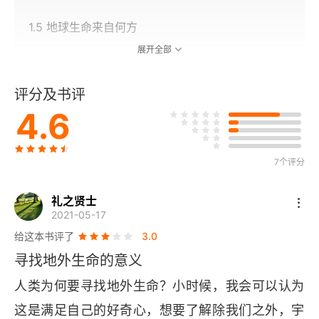
1.5 地球生命来自何方
展开全部
第2章 如何探索地外生命
评分及书评
2.1 探索地外生命的常用手段
4.6
2.2 太阳系探测概况
7个评分
2.3 跌宕起伏的火星探测
2.4 矮行星、小行星和彗星
礼之贤士
2021-05-17
2.5 巨行星卫星
给这本书评了
3.0
寻找地外生命的意义
2.6 寻找太阳系外的宜居行星
人类为何要寻找地外生命？小时候，我会可以认为
第3章 迈向广袤的太空
这是满足自己的好奇心，想要了解除我们之外，宇