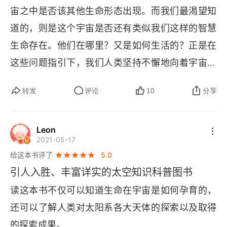
宙之中是否该其他生命形态出现。而我们最渴望知
3.1 改造月球
道的，则是这个宇宙是否还有类似我们这样的智慧
3.2 再造一个地球——火星的长期改造
生命存在。他们在哪里？又是如何生活的？正是在
3.3 建造轨道空间站
这些问题指引下，我们人类坚持不懈地向着宇宙深
处进发，想着茫茫宇宙寻求解答。宇宙之广大，让
3.4 我国深空探测的简要轮廓
转发
评论
10
分享
这种可能性一直存在着。但是，如果在人类的有生
结语
之年，我们都无法找到地外生命的存在，更不必说
Leon
智慧生命了，那么，这种探索是否就白费了？这种
拓展阅读
2021-05-17
行动是否就没有意义呢？我倒不觉得。寻找地外生
给这本书评了
5.0
图片来源
命是一个过程，而寻到地外生命是一个结果。只以
引人入胜、丰富详实的太空知识科普图书
结果来看待这件事情的意义，未免失之偏颇。那
读这本书不仅可以知道生命在宇宙是如何孕育的，
么，它的意义在哪里？我个人觉得，探寻地外生命
还可以了解人类对太阳系各大天体的探索以及取得
的过程本身就是意义。在不断探索的过程中，我们
的探索成果。