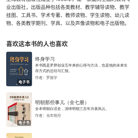
难，可以为移民其他星球做好准备。这些都是在探
业出版社，出版品种包括各类教材、教学辅导读物、教学
索地外生命过程中，逐渐发展出来的能力。我不知
挂图、工具书、学术专著、教师读物、学生读物、幼儿读
物、各类教学期刊、学具、以及声像读物和电子出版物。
道人类探索地外生命能够走多远。但是，我很希望
这条道路能够一直持续下去，因为它是充满意义却
喜欢这本书的人也喜欢
会带来惊喜和有趣的事业。
终身学习
本书既是罗胖创业五年来的心得与方法，也是他的未来生
存方式的总结与汇报。
作者：罗振宇
电子书
明朝那些事儿（全七册）
全本明朝白话史，演绎明朝三百年兴衰风云。
作者：当年明月
电子书