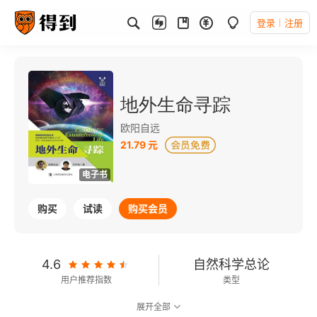
登录
注册
地外生命寻踪
欧阳自远
21.79 元
电子书
购买
试读
购买会员
4.6
自然科学总论
用户推荐指数
类型
展开全部
可以朗读
53千字