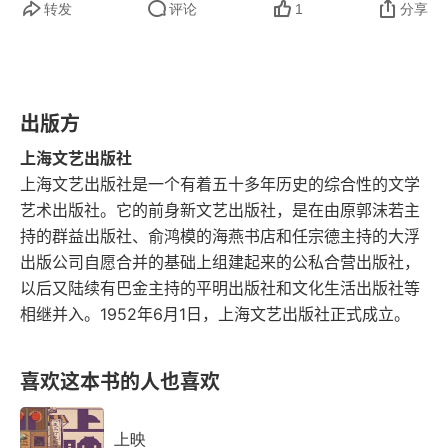
转发
评论
1
分享
14 鬼魂是敌是友？
15 德布洛莫计划
16 大颠倒在准备
出版方
上海文艺出版社
四
上海文艺出版社是一个有着五十多年历史的综合性的文学
艺术出版社。它的前身新文艺出版社，是在由原郭沫若主
17 黑路终点
持的群益出版社、俞鸿模的海燕书店和任宗德主持的大浮
出版公司自愿合并的基础上组建起来的公私合营出版社，
18 大颠倒时的集会
以后又陆续有巴金主持的平明出版社和文化生活出版社等
19 断路者
相继并入。1952年6月1日，上海文艺出版社正式成立。
20 黑路迢迢
喜欢这本书的人也喜欢
后记
上映