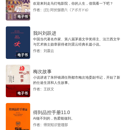
欢迎来到走马灯电影院，你的人生，借我看一下吧？
作者：[日] 阿伏伽德六（アボガド6）
电子书
我叫刘跃进
中国当代著名作家、第八届茅盾文学奖得主、法兰西文学
与艺术骑士勋章获得者刘震云经典长篇小说。
作者：刘震云
电子书
梅次故事
小说讲述了朱怀镜调任荆都市梅次地委副书记，开始了新
的仕途生涯和人生故事。
作者：王跃文
电子书
得到品控手册11.0
AI做不到的，热爱能做到。
作者：得到知识管理部