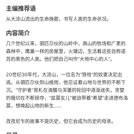
豆瓣评分
语音朗读
主编推荐语
204千字
2024-03-01
从大凉山流出的生命挽歌，书写人类的生命状况。
字数
发行日期
内容简介
几个世纪以来，驷匹尕伙的山岭中，高山的牧场和广袤的
森林中，鹰巢一样的房屋里，火塘边，生活着这些自称诺
苏的黑色的人类。他们把自己叫作“大地中心的人”。
20世纪30年代，大凉山，一位名为“铁哈”的奴隶决定出
逃。从驷匹尕伙到山棱岗，他见证着山地与世界的不断下
沉。“守护者”恩札在清醒与浑噩的轮回中逐渐迷失，贪婪
的俄切在不断掠夺，“兹莫女儿”被迫带着“希望”走进德布洛
莫，想唤起山地的新生……
孜孜尼乍的故事不是历史，但它会成为历史的母亲。