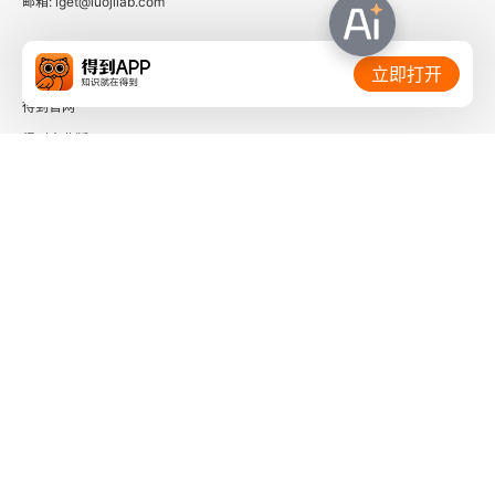
邮箱: iget@luojilab.com
相关链接：
立即打开
得到官网
得到企业版
时间的朋友
了解更多：
下载「得到App」
关注微信公众号
社会信用代码 91110108662186561M