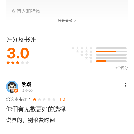
6 猎人和猎物
展开全部
7 第二次归途
评分及书评
8 道路上方
3.0
9 窟窿
10 空白之人被重新启用了
3个评分
11 “没有什么希望”之歌
黎翔
03-23
三
给这本书评了
1.0
你们有无数更好的选择
12 血与粪
说真的，别浪费时间
13 凶兆和神谕