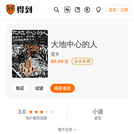
登录
注册
大地中心的人
童末
62.00 元
电子书
购买
试读
购买会员
3.0
小说
用户推荐指数
类型
展开全部
8.0
可以朗读