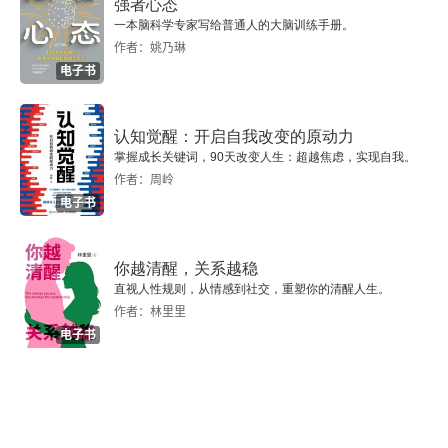
强者心态
一本脑科学专家写给普通人的大脑训练手册。
第五章 后汉的政治
作者：姚乃琳
电子书
第六章 两汉的制度
第七章 秦汉的武功
认知觉醒：开启自我改变的原动力
掌握成长关键词，90天改变人生：超越焦虑，实现自我。
第八章 两汉对外的交通
作者：周岭
电子书
第九章 两汉的学术
第十章 佛教和道教
你越清醒，关系越稳
直视人性规则，从情感到社交，重塑你的清醒人生。
作者：林里里
第十一章 两汉的社会
电子书
第十二章 三国的鼎立
第十三章 晋的统一和内乱