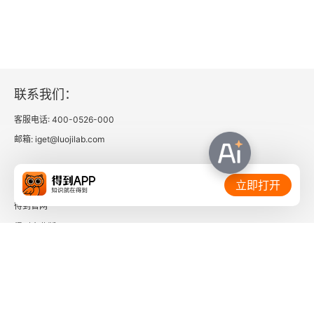
第二十四章 隋唐的学术和文艺
第二十五章 佛教的分宗和新教的输入
联系我们：
第二十六章 中外文化的接触
客服电话: 400-0526-000
第二十七章 唐中叶以后的政局
邮箱: iget@luojilab.com
第二十八章 隋唐的社会
相关链接：
立即打开
第二十九章 五代的混乱
得到官网
得到企业版
第三十章 宋的统一及其初年的政治
时间的朋友
第三十一章 变法和党争
了解更多：
第三十二章 辽夏金的兴起