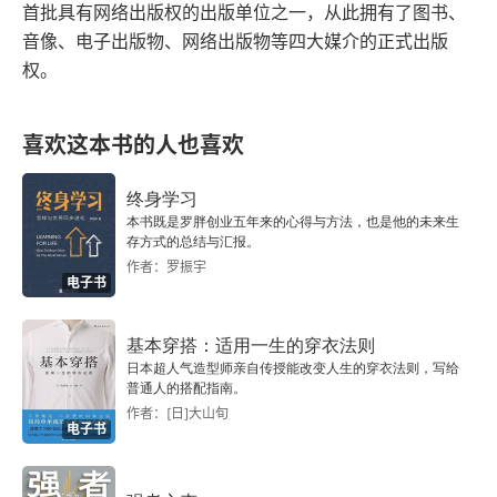
首批具有网络出版权的出版单位之一，从此拥有了图书、
音像、电子出版物、网络出版物等四大媒介的正式出版
第十一章 中原文化的广播和疆域的拓展
权。
第十二章 春秋战国的学术思想
喜欢这本书的人也喜欢
第十三章 春秋战国的政制改革
终身学习
第十四章 上古的社会
本书既是罗胖创业五年来的心得与方法，也是他的未来生
存方式的总结与汇报。
第三编 中古史
作者：罗振宇
电子书
第一章 秦之统一及其政策
基本穿搭：适用一生的穿衣法则
第二章 秦汉之际
日本超人气造型师亲自传授能改变人生的穿衣法则，写给
普通人的搭配指南。
作者：[日]大山旬
第三章 前汉的政治
电子书
第四章 新莽的改制