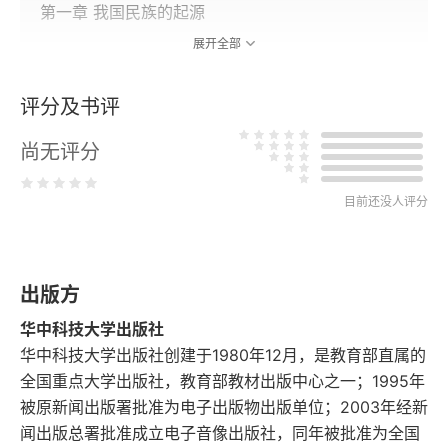
第一章 我国民族的起源
展开全部
第二章 太古的文化和社会
评分及书评
第三章 唐虞的政治
尚无评分
第四章 夏代的政教
第五章 商代的政教
目前还没人评分
第六章 周初的政治
出版方
第七章 古代的封建制度
华中科技大学出版社
第八章 我国民族的滋大
华中科技大学出版社创建于1980年12月，是教育部直属的
全国重点大学出版社，教育部教材出版中心之一；1995年
第九章 春秋的霸业
被原新闻出版署批准为电子出版物出版单位；2003年经新
闻出版总署批准成立电子音像出版社，同年被批准为全国
第十章 战国的七雄