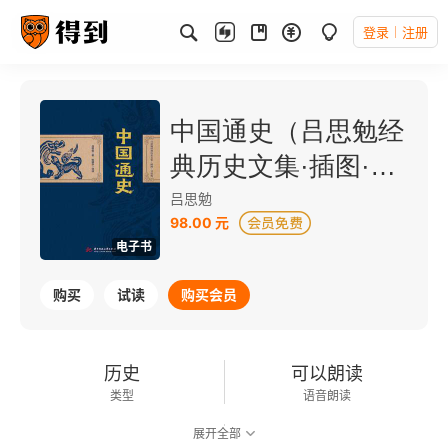
登录
注册
中国通史（吕思勉经
典历史文集·插图·导
读版）
吕思勉
98.00 元
电子书
购买
试读
购买会员
历史
可以朗读
类型
语音朗读
展开全部
252千字
2022-07-01