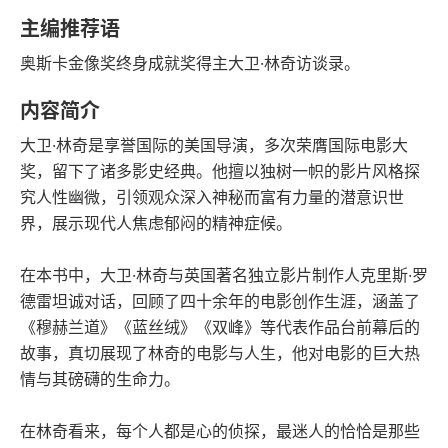
语音朗读
字数
主编推荐语
2023-06-01
奥斯卡金像奖终身成就奖得主大卫·林奇访谈录。
发行日期
内容简介
大卫·林奇是享誉国际的美国导演，多次荣膺国际电影大
奖，留下了诸多影史经典。他擅以独树一帜的影片风格探
究人性幽微，引领观众深入神秘而富有力量的潜意识世
界，展示现代人焦虑郁闷的精神症候。
在本书中，大卫·林奇与英国著名独立影片制作人克里斯·罗
德雷坦诚对话，回顾了四十余年的电影创作生涯，涵盖了
《穆赫兰道》《蓝丝绒》《双峰》等代表作品台前幕后的
故事，真切展现了林奇的电影与人生，他对电影的巨大热
情与其磅礴的生命力。
在林奇看来，每个人都是心的侦探，最迷人的恰恰是那些