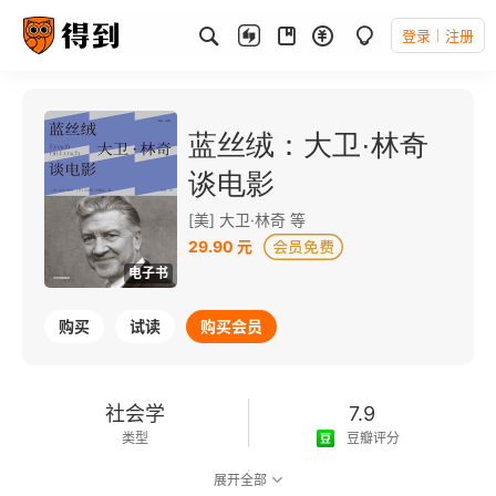
登录
注册
蓝丝绒：大卫·林奇
谈电影
[美] 大卫·林奇 等
29.90 元
电子书
购买
试读
购买会员
社会学
7.9
类型
豆瓣评分
展开全部
可以朗读
223千字