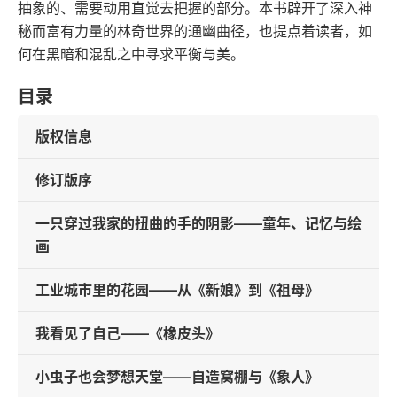
抽象的、需要动用直觉去把握的部分。本书辟开了深入神
秘而富有力量的林奇世界的通幽曲径，也提点着读者，如
何在黑暗和混乱之中寻求平衡与美。
目录
版权信息
修订版序
一只穿过我家的扭曲的手的阴影——童年、记忆与绘
画
工业城市里的花园——从《新娘》到《祖母》
我看见了自己——《橡皮头》
小虫子也会梦想天堂——自造窝棚与《象人》