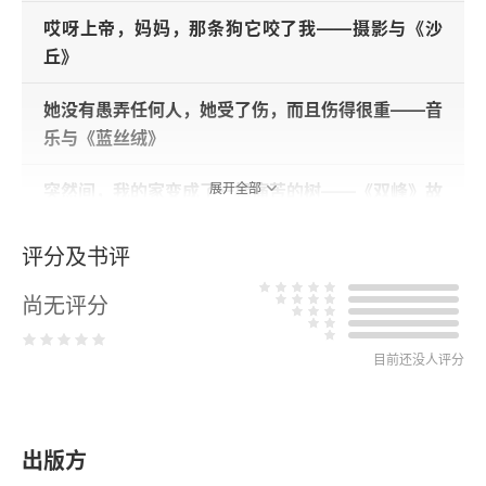
哎呀上帝，妈妈，那条狗它咬了我——摄影与《沙
丘》
她没有愚弄任何人，她受了伤，而且伤得很重——音
乐与《蓝丝绒》
突然间，我的家变成了一棵痛苦的树——《双峰》故
展开全部
事
评分及书评
这是个广阔奇妙的伟大世界——《我心狂野》与怪异
透顶
尚无评分
家中的蚂蚁——《妖夜慌踪》
目前还没人评分
重访这个广阔奇妙的伟大世界——《史崔特先生的故
事》
出版方