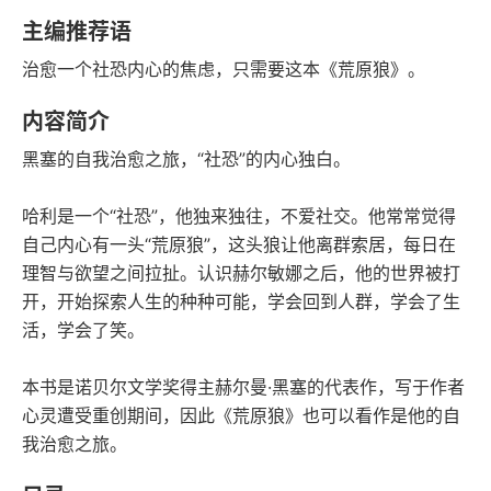
豆瓣评分
语音朗读
主编推荐语
201千字
2022-05-01
治愈一个社恐内心的焦虑，只需要这本《荒原狼》。
字数
发行日期
内容简介
黑塞的自我治愈之旅，“社恐”的内心独白。
哈利是一个“社恐”，他独来独往，不爱社交。他常常觉得
自己内心有一头“荒原狼”，这头狼让他离群索居，每日在
理智与欲望之间拉扯。认识赫尔敏娜之后，他的世界被打
开，开始探索人生的种种可能，学会回到人群，学会了生
活，学会了笑。
本书是诺贝尔文学奖得主赫尔曼·黑塞的代表作，写于作者
心灵遭受重创期间，因此《荒原狼》也可以看作是他的自
我治愈之旅。