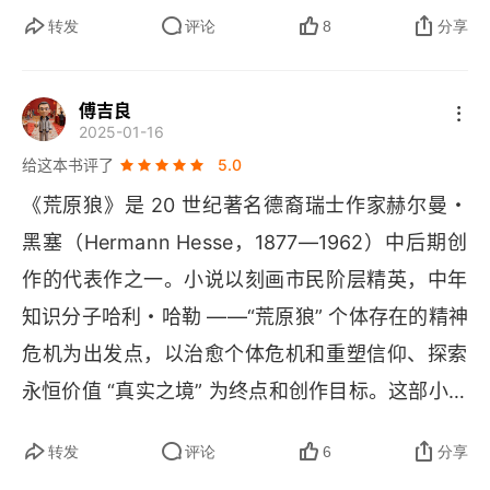
转发
评论
8
分享
傅吉良
2025-01-16
给这本书评了
5.0
《荒原狼》是 20 世纪著名德裔瑞士作家赫尔曼・
黑塞（
Hermann Hesse
，1877—1962）中后期创
作的代表作之一。小说以刻画市民阶层精英，中年
知识分子哈利・哈勒 ——“荒原狼” 个体存在的精神
危机为出发点，以治愈个体危机和重塑信仰、探索
永恒价值 “真实之境” 为终点和创作目标。这部小说
同样被视为黑塞的自传体小说，是 “本人生活经历
转发
评论
6
分享
与精神危机的写照”。单论销量，在任何一份与现代