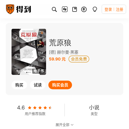
登录
注册
荒原狼
[德] 赫尔曼·黑塞
59.90 元
电子书
购买
试读
购买会员
4.6
小说
用户推荐指数
类型
展开全部
8.7
可以朗读