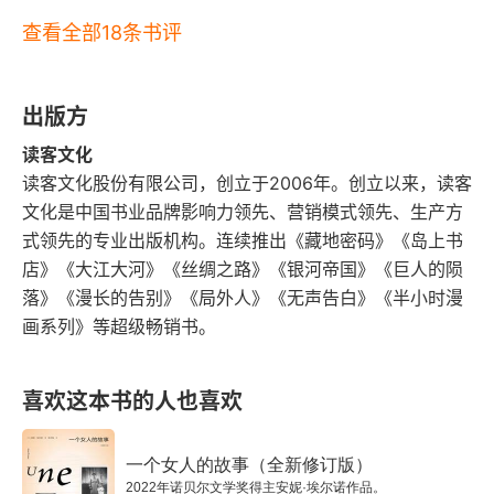
德语文学相关的权威榜单上它都稳居前十，德国、
查看全部18条书评
奥地利、瑞士几乎每间书店的架子上都能觅得它的
踪迹，各种语言的译本遍布全球，总销量数以亿
出版方
计，它在苏联、日本甚至泰国也是家喻户晓的世界
读客文化
级名著。论影响力，1946 年，黑塞凭借此书获得
读客文化股份有限公司，创立于2006年。创立以来，读客
了第二次世界大战结束后的首届诺贝尔文学奖；半
文化是中国书业品牌影响力领先、营销模式领先、生产方
个多世纪后，《明镜》周刊评选 “二十世纪百大图
式领先的专业出版机构。连续推出《藏地密码》《岛上书
店》《大江大河》《丝绸之路》《银河帝国》《巨人的陨
书”、费舍尔出版社联合《法兰克福汇报》评选 “德
落》《漫长的告别》《局外人》《无声告白》《半小时漫
语百大”、《纽约时报》评选 “全球百大名著”，
画系列》等超级畅销书。
《荒原狼》全都位居前列。早在出版的第二年，德
国文豪托马斯・曼就在写给黑塞的信中盛赞
喜欢这本书的人也喜欢
道：“《荒原狼》令我在时隔多年之后，再次品味到
了阅读的妙处。”1948 年，在为美国版《德米安》
一个女人的故事（全新修订版）
2022年诺贝尔文学奖得主安妮·埃尔诺作品。