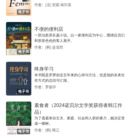
撰写的导读中，托马斯・曼则将《荒原狼》与《尤
作者：[法] 安妮·埃尔诺
利西斯》《伪币制造者》划为一类，认为其 “实验
电子书
性之激进” 开创了一代写法之先河。哈利・哈勒自
不便的便利店
认为的 “人” 与 “狼” 的对立，关于这种二元性，书
一部治愈系长篇小说。以一家便利店为中心，围绕店员们
和形形色色的客人展开。
中有一段非常经典的论述：在过去，我只允许自己
作者：[韩] 金浩然
电子书
随心所欲地发展极少数自己本身就很擅长且喜爱的
知识与技能，将其糅合成一个独立自主的存在，进
终身学习
而勾勒出一个单独的哈利人格，过着只有一个哈利
本书既是罗胖创业五年来的心得与方法，也是他的未来生
存方式的总结与汇报。
的生活。然而，这个所谓的哈利，实际上只不过是
作者：罗振宇
电子书
一名受过非常细致训练的诗歌、音乐和哲学专家罢
了 —— 至于我个人剩下来的其他所有部分，所有
素食者（2024诺贝尔文学奖获得者韩江作
品）
富余的、混乱不堪的大大小小能力、驱动力、愿
为了逃避来自丈夫、家庭、社会和人群的暴力，她决定变
望，我都觉得很讨厌，于是便将它们统合起来，并
成一棵树。
作者：[韩] 韩江
电子书
给它们取名为荒原狼。自出版以来将近一百年的时