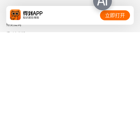
相关链接：
立即打开
得到官网
得到企业版
时间的朋友
了解更多：
下载「得到App」
关注微信公众号
社会信用代码 91110108662186561M
出版物经营许可证 新出发京零字第海200073号