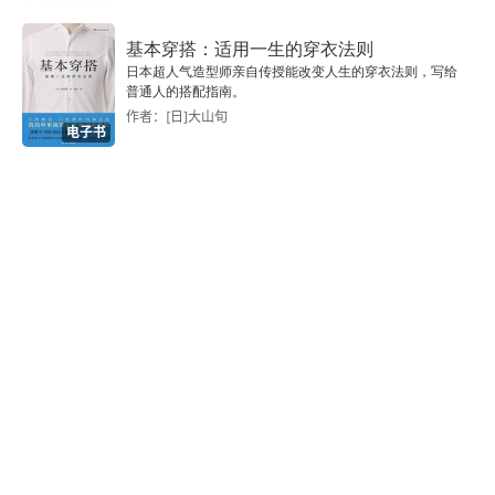
间里，无数读者认为《荒原狼》难读，有很大一部
基本穿搭：适用一生的穿衣法则
分原因是因为大家没有对本书强烈的现代性表述产
日本超人气造型师亲自传授能改变人生的穿衣法则，写给
普通人的搭配指南。
生足够的认知，难以接受这种过于 “先锋” 的写法
作者：[日]大山旬
电子书
 ——《荒原狼》全书的行为动机恰恰高度集中在了
上面的一段话里，所有的人物都是为解决这段话中
的二元性矛盾而服务的。