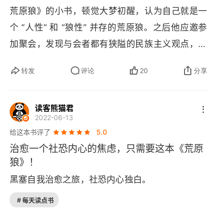
荒原狼》的小书，顿觉大梦初醒，认为自己就是一
个 “人性” 和 “狼性” 并存的荒原狼。之后他应邀参
加聚会，发现与会者都有狭隘的民族主义观点，而
他的反战言论遭到斥责，更觉自己孤独；回家时他
转发
评论
20
分享
遇到酒吧女郎赫尔米娜，获得肉欲欢乐；经赫尔米
娜介绍他又结识了音乐人帕布洛和一姑娘玛丽亚，
读客熊猫君
他在音乐和感官享受中忘却了一切烦恼和忧虑。但
2022-06-13
当他看到赫尔米娜和帕布洛亲近时，便 “狼性” 大
给这本书评了
5.0
发，出于嫉妒将赫尔米娜杀死。小说幻想色彩浓
治愈一个社恐内心的焦虑，只需要这本《荒原
郁，象征意味深远，被认为有 “超现实主义” 风格；
狼》！
托马斯・曼称它为 “德国的尤利西斯”。
黑塞自我治愈之旅，社恐内心独白。
# 每天读点书