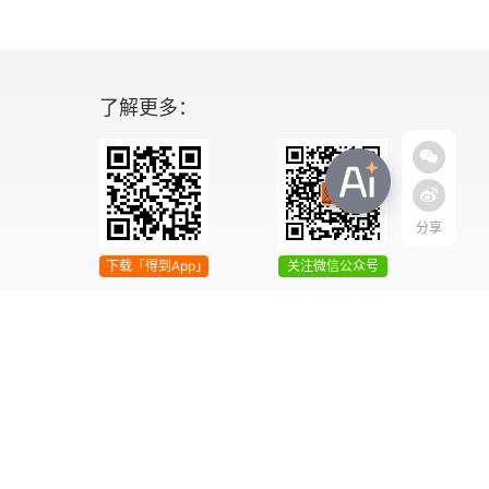
了解更多：
分享
下载「得到App」
关注微信公众号
04号
增值电信业务经营许可证 京ICP证090644号
2042303号