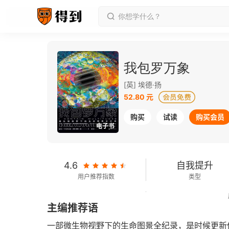
我包罗万象
[英] 埃德·扬
52.80 元
购买
试读
购买会员
电子书
4.6
自我提升
用户推荐指数
类型
309千字
No.60
主编推荐语
字数
年度书单
一部微生物视野下的生命图景全纪录，是时候更新