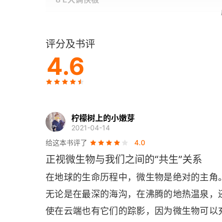
9 微生物菜单
评分及书评
10 明日的世界
4.6
致谢
图片来源
柠檬树上的小嫩芽
参考文献
2021-04-14
给这本书评了
4.0
译后记
正视微生物与我们之间的“共生”关系
出版后记
在地球的生命历程中，微生物是绝对的主角
无论是在最深的海沟，在沸腾的地热温泉，
使在云端也有它们的踪影，因为微生物可以