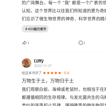
的广阔舞台。每一个 “我” 都是一个广袤
认知。这个世界比以往我们所知道的更为奇
们见识了微生物世界的神奇、科学世界的精
牙塔里的东西，它存在于我们的身边，影响
# 423破万卷节
1
1
L⃛u⃛f⃛f⃛y⃛
2022-11-27
给这本书评了
5.0
万物生于土，万物归于土
我们观察白蚁、海绵或老鼠时，也相当于在
都遵循相同的生存规律。与发光菌共生的乌
类似的涨落起止节律。珊瑚礁里的微生物因