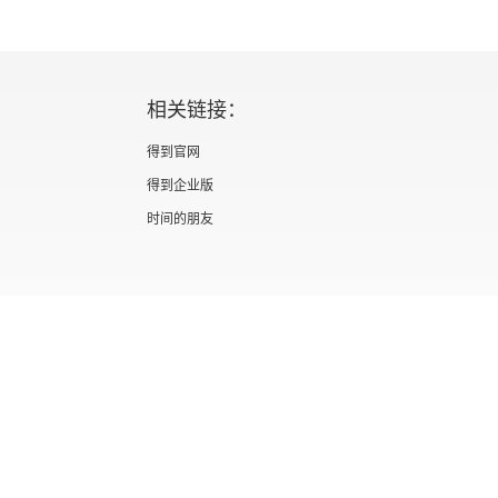
相关链接：
得到官网
得到企业版
时间的朋友
证 新出发京零字第海200073号
广播电视节目制作经营许可证 （京）字第012
信息网络传播视听节目许可证 0110567
隐私政策
知识产权声明
京ICP备05039090号-10
京公网安备 1101050
北京优视米网络科技有限公司
Copyright © 2022 All rights reserved