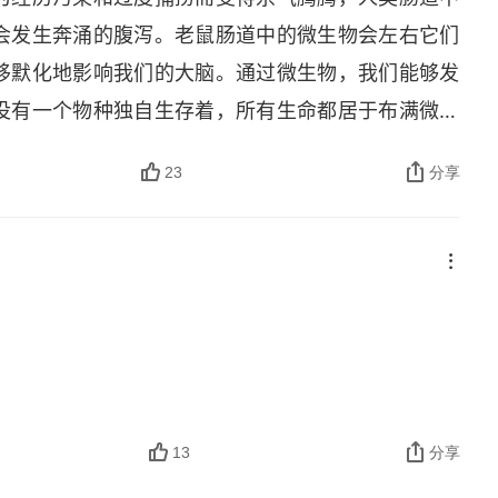
会发生奔涌的腹泻。老鼠肠道中的微生物会左右它们
移默化地影响我们的大脑。通过微生物，我们能够发
没有一个物种独自生存着，所有生命都居于布满微生
也会在动物之间迁移，在人体与土地、水、空气、建
23
分享
此相连，也使我们与世界相连。
13
分享