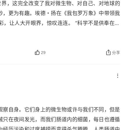
的世界，这完全改变了我对微生物、对自己、对地球的
妙，更为有趣。埃德・扬在《我包罗万象》中带领我
彩，让人大开眼界，惊叹连连。 “科学不是供奉在象
着我们的生活，陪伴着人类的文明。”
29
分享
观察自身。它们身上的微生物或许与我们不同，但是
贼只在夜间发光，而我们肠道内的细菌，每日也遵循
为经历污染和过度捕捞而变得杀气腾腾，人类肠道中