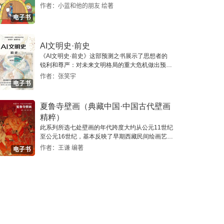
作者：小蓝和他的朋友 绘著
电子书
AI文明史·前史
《AI文明史·前史》这部预测之书展示了思想者的
锐利和尊严：对未来文明格局的重大危机做出预
警，提示人类做出智慧的选择。
作者：张笑宇
电子书
夏鲁寺壁画（典藏中国·中国古代壁画
精粹）
此系列所选七处壁画的年代跨度大约从公元11世纪
至公元16世纪，基本反映了早期西藏民间绘画艺术
的风貌。
作者：王谦 编著
电子书