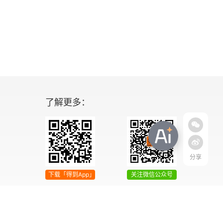
了解更多：
分享
下载「得到App」
关注微信公众号
04号
增值电信业务经营许可证 京ICP证090644号