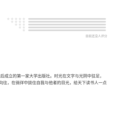
目前还没人评分
”为线索
立后成立的第一家大学出版社。时光在文字与光阴中驻足，
向往，在徜徉中拢住自我与他者的目光，给天下读书人一点
图示