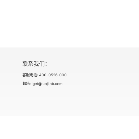
一、地位分化的表象
二、地位差异的缘由——期望
三、期望生成的过程与特点
四、对地位分化源头的再挖掘
联系我们：
五、地位等级秩序的自我维持
客服电话: 400-0526-000
六、评价与展望
邮箱: iget@luojilab.com
第四章 当代西方社会心理学理论范式
一、1967年：透视当代社会心理学的时间线索
二、统一的学科概念框架的建构：解释水平
社会信用代码 91110108662186561M
出版物经营许可