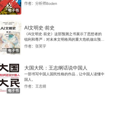
作者：分析师Boden
电子书
AI文明史·前史
《AI文明史·前史》这部预测之书展示了思想者的
锐利和尊严：对未来文明格局的重大危机做出预
警，提示人类做出智慧的选择。
作者：张笑宇
电子书
大国大民：王志纲话说中国人
一部书写中国人国民性格的作品，让中国人读懂中
国人。
作者：王志纲
电子书