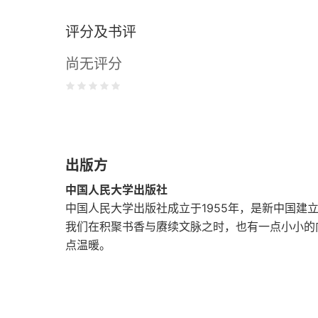
评分及书评
六、社会系统论：新自由主义的社会学理论？
尚无评分
七、对功能分化和自我指涉系统的坚执之批评
八、结语：理论之用
第二章 微观社会学的当代图景：以“库利-米德奖
出版方
一、“库利-米德奖”：终生成就奖
中国人民大学出版社
二、符号互动论框架
中国人民大学出版社成立于1955年，是新中国建
我们在积聚书香与赓续文脉之时，也有一点小小的
三、社会交换论框架
点温暖。
四、《最后的晚餐》——当代美国社会心理学的
第三章 期望状态与地位等级秩序的维持