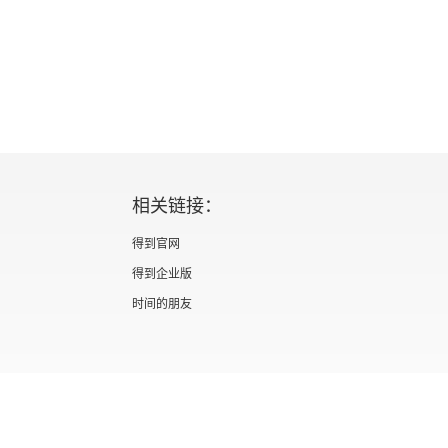
相关链接：
得到官网
得到企业版
时间的朋友
证 新出发京零字第海200073号
广播电视节目制作经营许可证 （京）字第012