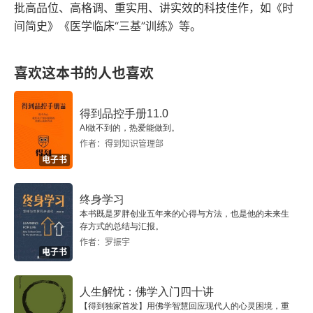
批高品位、高格调、重实用、讲实效的科技佳作，如《时
第12章 保护的暗边
间简史》《医学临床“三基”训练》等。
第13章 生命原理
喜欢这本书的人也喜欢
第14章 星球武士
第15章 阳光下的野餐桌
得到品控手册11.0
AI做不到的，热爱能做到。
作者：得到知识管理部
第16章 突现论时代
电子书
注释
终身学习
译后记
本书既是罗胖创业五年来的心得与方法，也是他的未来生
存方式的总结与汇报。
作者：罗振宇
电子书
人生解忧：佛学入门四十讲
【得到独家首发】用佛学智慧回应现代人的心灵困境，重