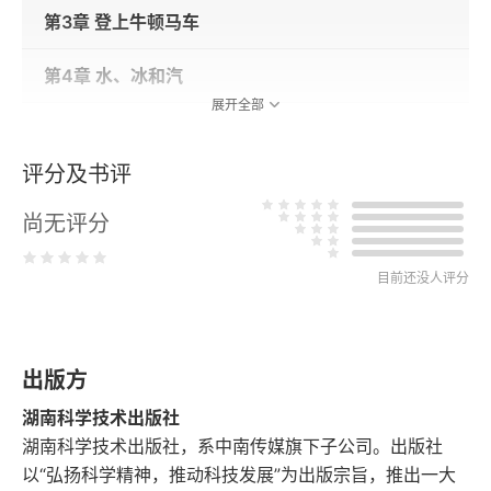
第3章 登上牛顿马车
第4章 水、冰和汽
展开全部
第5章 薛定谔的猫
评分及书评
第6章 量子计算机
尚无评分
第7章 冯·克利青
目前还没人评分
第8章 我在晚宴上解决了它
第9章 核家族
出版方
第10章 时空结构
湖南科学技术出版社
湖南科学技术出版社，系中南传媒旗下子公司。出版社
第11章 小饰件的嘉年华会
以“弘扬科学精神，推动科技发展”为出版宗旨，推出一大