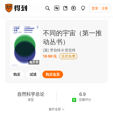
登录
注册
不同的宇宙（第一推
动丛书）
[美] 罗伯特·B·劳克林
19.99 元
电子书
购买
试读
购买会员
自然科学总论
6.9
类型
豆瓣评分
展开全部
可以朗读
195千字