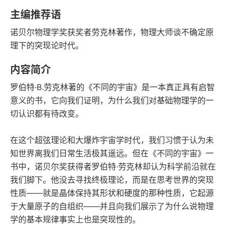
语音朗读
字数
主编推荐语
2018-01-01
诺贝尔物理学奖获奖者劳克林著作，物理大师谈不确定原
发行日期
理下的突现论时代。
内容简介
罗伯特·B.劳克林著的《不同的宇宙》是一本真正具有启智
意义的书，它向我们证明，为什么我们对基础物理学的一
切认识都有待改变。
在这个超弦理论和大爆炸宇宙学时代，我们习惯于认为未
知世界离我们日常生活极其遥远。但在《不同的宇宙》一
书中，诺贝尔奖获得者罗伯特·劳克林却认为科学前沿就在
我们脚下。他没去寻找终极理论，而是在思考世界的突现
性质——就是晶体保持其形状和硬度的那种性质，它起源
于大量原子的自组织——并且向我们展示了为什么说物理
学的基本规律事实上也是突现性的。